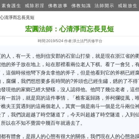
素食護生
戒除邪淫
佛教故事
佛教知識
法師開示
戒殺放生
：心清淨而忘長見短
宏圓法師：心清淨而忘長見短
時間:2019/5/24 作者:淨土法門共修平台
質的人，有一天，他到信安郡的石室山打柴，就是現在浙江省的
把他的斧子放在地上，站在那裡看兩位老人下棋。看了一會兒，
了，這個時候他彎下身去拿他的斧子，但是他看到它的斧柄已經
的，腐爛，我們想想要多長時間的?斧頭也已經生鏽，銹的了不得
他發現他的家鄉已經大變樣，沒人認得他。他問了幾位老者，這
郊有一首詩，就是寫的這件事情，「樵客返歸路，斧柯爛從風，
看樵夫王質遇到的這兩個老人，其實一個是南斗一個是北斗兩位
去了，我們說超越了時空隧道了，今天叫超越了時空隧道，入到
，所以在不知不覺當中幾百年就過去了。
們都有體會，是跟人的心態有很大的關係，我們現在人的心態急