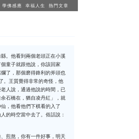
學佛感應
幸福人生
熱門文章
衢縣。他看到兩個老頭正在小溪
有個童子就跟他說，你該回家
腐爛了，那個磨得鋒利的斧頭也
了。王質覺得非常的奇怪，他
些老人說，通過他說的時間，已
唯余石橋在，猶自凌丹紅」，就
神仙，他看他們下棋看的入了
仙人的時空當中去了。俗話說：
躁、煎熬，你有一件好事，明天