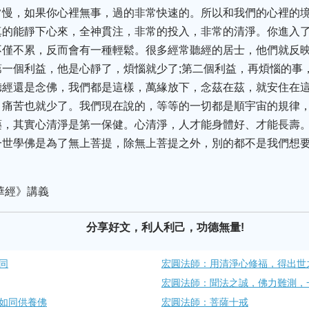
常慢，如果你心裡無事，過的非常快速的。所以和我們的心裡的
真的能靜下心來，全神貫注，非常的投入，非常的清淨。你進入
不僅不累，反而會有一種輕鬆。很多經常聽經的居士，他們就反
一個利益，他是心靜了，煩惱就少了;第二個利益，再煩惱的事
聽經還是念佛，我們都是這樣，萬緣放下，念茲在茲，就安住在
，痛苦也就少了。我們現在說的，等等的一切都是順宇宙的規律
藥，其實心清淨是第一保健。心清淨，人才能身體好、才能長壽
一世學佛是為了無上菩提，除無上菩提之外，別的都不是我們想
華經》講義
分享好文，利人利己，功德無量!
同
宏圓法師：用清淨心修福，得出世
宏圓法師：聞法之誠，佛力難測，
如同供養佛
宏圓法師：菩薩十戒