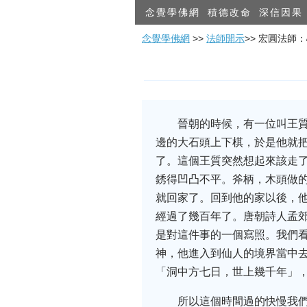
念覺學佛網
積德改命
深信因果
念覺學佛網
>>
法師開示
>> 宏圓法師
晉朝的時候，有一位叫王
邊的大石頭上下棋，於是他就
了。這個王質突然想起來該走
銹得凹凸不平。斧柄，木頭做
就回家了。回到他的家以後，
經過了幾百年了。唐朝詩人孟
是對這件事的一個寫照。我們
神，他進入到仙人的境界當中
「洞中方七日，世上幾千年」
所以這個時間過的快慢我