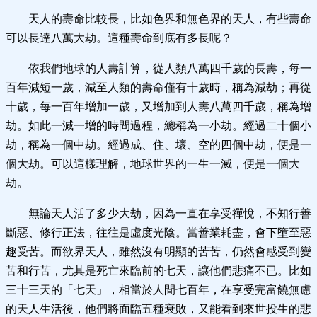
天人的壽命比較長，比如色界和無色界的天人，有些壽命
可以長達八萬大劫。這種壽命到底有多長呢？
依我們地球的人壽計算，從人類八萬四千歲的長壽，每一
百年減短一歲，減至人類的壽命僅有十歲時，稱為減劫；再從
十歲，每一百年增加一歲，又增加到人壽八萬四千歲，稱為增
劫。如此一減一增的時間過程，總稱為一小劫。經過二十個小
劫，稱為一個中劫。經過成、住、壞、空的四個中劫，便是一
個大劫。可以這樣理解，地球世界的一生一滅，便是一個大
劫。
無論天人活了多少大劫，因為一直在享受禪悅，不知行善
斷惡、修行正法，往往是虛度光陰。當善業耗盡，會下墮至惡
趣受苦。而欲界天人，雖然沒有明顯的苦苦，仍然會感受到變
苦和行苦，尤其是死亡來臨前的七天，讓他們悲痛不已。比如
三十三天的「七天」，相當於人間七百年，在享受完富饒無慮
的天人生活後，他們將面臨五種衰敗，又能看到來世投生的悲