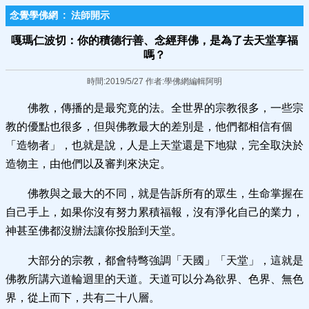
念覺學佛網
:
法師開示
嘎瑪仁波切：你的積德行善、念經拜佛，是為了去天堂享福
嗎？
時間:2019/5/27 作者:學佛網編輯阿明
佛教，傳播的是最究竟的法。全世界的宗教很多，一些宗
教的優點也很多，但與佛教最大的差別是，他們都相信有個
「造物者」，也就是說，人是上天堂還是下地獄，完全取決於
造物主，由他們以及審判來決定。
佛教與之最大的不同，就是告訴所有的眾生，生命掌握在
自己手上，如果你沒有努力累積福報，沒有淨化自己的業力，
神甚至佛都沒辦法讓你投胎到天堂。
大部分的宗教，都會特彆強調「天國」「天堂」，這就是
佛教所講六道輪迴里的天道。天道可以分為欲界、色界、無色
界，從上而下，共有二十八層。