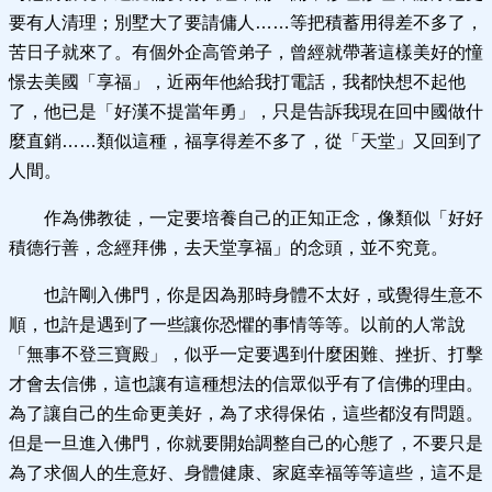
要有人清理；別墅大了要請傭人……等把積蓄用得差不多了，
苦日子就來了。有個外企高管弟子，曾經就帶著這樣美好的憧
憬去美國「享福」，近兩年他給我打電話，我都快想不起他
了，他已是「好漢不提當年勇」，只是告訴我現在回中國做什
麼直銷……類似這種，福享得差不多了，從「天堂」又回到了
人間。
作為佛教徒，一定要培養自己的正知正念，像類似「好好
積德行善，念經拜佛，去天堂享福」的念頭，並不究竟。
也許剛入佛門，你是因為那時身體不太好，或覺得生意不
順，也許是遇到了一些讓你恐懼的事情等等。以前的人常說
「無事不登三寶殿」，似乎一定要遇到什麼困難、挫折、打擊
才會去信佛，這也讓有這種想法的信眾似乎有了信佛的理由。
為了讓自己的生命更美好，為了求得保佑，這些都沒有問題。
但是一旦進入佛門，你就要開始調整自己的心態了，不要只是
為了求個人的生意好、身體健康、家庭幸福等等這些，這不是