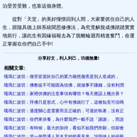
泊受苦受難，也靠這個身體。
從對「天堂」的美好憧憬回到人間，大家要抓住自己的人
生，跟隨具德上師系統聞思修佛法，為究竟解脫成佛踏踏實實
地前行，讓此生有因緣福報去為了脫離輪迴而精進奮鬥，命運
正掌握在你們自己手中!
分享好文，利人利己，功德無量!
相關文章:
嘎瑪仁波切：痛苦皆源於自己的業力雖然傷害是別人造成的，
嘎瑪仁波切：佛教徒不可能因為信佛，就做事不賺錢，沒有利潤
嘎瑪仁波切：家裡供佛的注意事項有哪些？每天應該上幾次香？
嘎瑪仁波切：拜佛只是形式，心中有佛就行了，這種知見可信嗎
嘎瑪仁波切：適度關心是需要而且正確的，可過於執著，沒有正
嘎瑪仁波切：你們來供養，為什麼我們一般不說「謝謝」，而說
嘎瑪仁波切：有時候，最大的加持，看似不如我們所願，但卻會
嘎瑪仁波切：當一個普通人莫名其妙能看見鬼，說明做人的福報