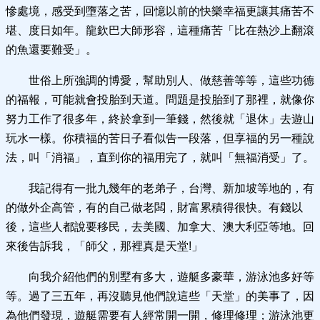
慘處境，感受到墮落之苦，回憶以前的快樂幸福更讓其痛苦不
堪、度日如年。龍欽巴大師形容，這種痛苦「比在熱沙上翻滾
的魚還要難受」。
世俗上所強調的博愛，幫助別人、做慈善等等，這些功德
的福報，可能就會投胎到天道。問題是投胎到了那裡，就像你
努力工作了很多年，終於拿到一筆錢，然後就「退休」去遊山
玩水一樣。你積福的苦日子看似告一段落，但享福的另一種說
法，叫「消福」，直到你的福用完了，就叫「無福消受」了。
我記得有一批九幾年的老弟子，台灣、新加坡等地的，有
的做外企高管，有的自己做老闆，財富累積得很快。有錢以
後，這些人都說要移民，去美國、加拿大、澳大利亞等地。回
來後告訴我，「師父，那裡真是天堂!」
向我介紹他們的別墅有多大，遊艇多豪華，游泳池多好等
等。過了三五年，再沒聽見他們說這些「天堂」的美事了，因
為他們發現，遊艇需要有人經常開一開，修理修理；游泳池更