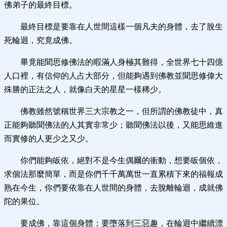
佛弟子的最終目標。
最終目標是要靠在人世間這樣一個凡夫的身體，去了脫生
死輪迴，究竟成佛。
畢竟能聞思修佛法的暇滿人身極其難得，全世界七十四億
人口裡，有信仰的人占大部分，但能夠遇到佛教並聞思修偉大
殊勝的正法之人，就像白天的星星一樣稀少。
佛教雖然號稱世界三大宗教之一，但所謂的佛教徒中，真
正能夠聽聞佛法的人其實非常少；聽聞佛法以後，又能思維進
而實修的人更少之又少。
你們能夠皈依，絕對不是今生偶爾的衝動，想要皈個依，
求個法那麼簡單，而是你們千千萬萬世一直累積下來的福報成
熟在今生，你們要依靠在人世間的身體，去脫離輪迴，成就佛
陀的果位。
要成佛，靠這個身體；要墮落到三惡趣，在輪迴中繼續漂