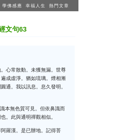
學佛感應
幸福人生
熱門文章
文句63
地。心常散動。未獲無漏。世尊
。遍成虛淨。猶如琉璃。煙相漸
問圓通。我以訊息。息久發明。
此識本無色質可見。但依鼻識而
門也。此與通明禪觀相似。
得阿羅漢。是已辦地。記得菩