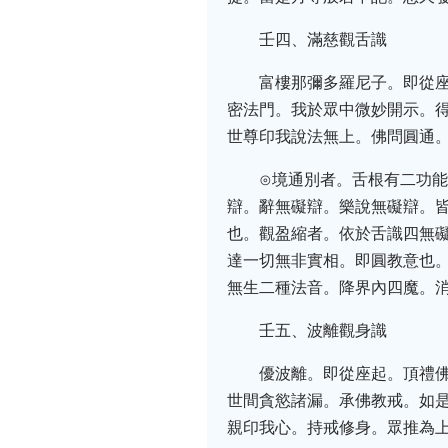
壬四、滿慈觀舌識
富樓那彌多羅尼子。即從
密法門。我於眾中微妙開示。
世尊印我說法無上。佛問圓通
⊙境通別者。舌根有二功
辯。辭無礙辯。樂說無礙辯。
也。觀盈縮者。依於舌識四無
達一切無非實相。即圓教意也
無生二種法音。降界內四魔。
壬五、波離觀身識
優波離。即從座起。頂禮
世間貪慾諸漏。承佛教戒。如
親印我心。持戒修身。眾推為