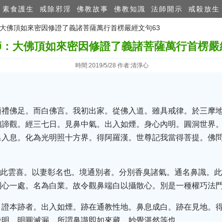
素食護生
戒除邪淫
佛教故事
佛教知識
法師開示
戒殺放生
：大佛頂如來密因修證了義諸菩薩萬行首楞嚴經文句63
師：大佛頂如來密因修證了義諸菩薩萬行首楞嚴經
時間:2019/5/28 作者:清淨心
頂禮佛足。而白佛言。我初出家。從佛入道。雖具戒律。於三摩
初諦觀。經三七日。見鼻中氣。出入如煙。身心內明。圓洞世界
出入息。化為光明照十方界。得阿羅漢。世尊記我當得菩提。佛
。此雲喜。以妻彰名也。境通別者。分別香臭諸氣。通名鼻識。
制心一處。名為白業。故令觀鼻端白以攝散心。別是一種權巧法
。證本跡者。出入如煙。跡在通教性地。鼻息成白。跡在見地。
發明。明圓滅漏。所謂鼻識即如來藏。妙覺湛然等也。