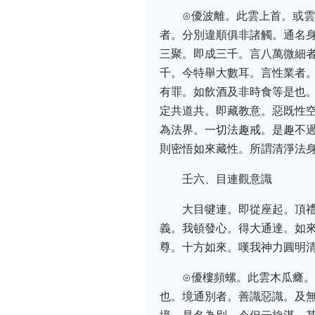
⊙優波離。此雲上首。或
者。分別違順俱非諸觸。通名
三聚。即成三千。言八萬微細
千。今特舉大數耳。言性業者
有罪。如飲酒及非時食等是也
定共道共。即藏教意。惡既性
為法界。一切法趣戒。是趣不
則密悟如來藏性。所謂清淨法
壬六、目連觀意識
大目犍連。即從座起。頂
義。我頓發心。得大通達。如
尊。十方如來。嘆我神力圓明
⊙優樓頻螺。此雲木瓜癃
也。境通別者。善識惡識。及