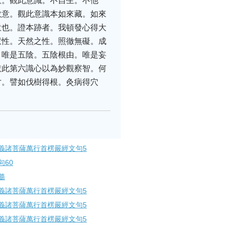
意。觀此意識。不自生。不他
教意。觀此意識本如來藏。如來
意也。證本跡者。我頓發心得大
慧性。天然之性。照徹無礙。成
。唯是五陰。五陰根由。唯是妄
依此第六識心以為妙觀察智。何
寸。譬如伐樹得根。灸病得穴
義諸菩薩萬行首楞嚴經文句5
60
髓
義諸菩薩萬行首楞嚴經文句5
義諸菩薩萬行首楞嚴經文句5
義諸菩薩萬行首楞嚴經文句5