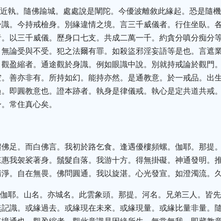
雲近執。隨佛踰城。處處說是闡陀。今優波離敘此緣起。恐是隨
身識。今持戒檢身。別緣違情之境。言三千威儀者。行住坐臥。
者。以三千威儀。歷身口七支。共成二萬一千。約貪分嗔分痴分
。無論受與不受。犯之法爾有罪。如殺盜邪淫妄語等是也。言遮
。觀盈縮者。通途觀於身識。例如眼識中說。別就持戒論於觀門
空。善亦非有。所持如幻。能持亦然。是通教意。於一戒品。出
過。即圓教意也。證本跡者。執身是律儀戒。執心是定共道共戒
身。常住真心矣。
禮佛足。而白佛言。我初於路乞食。逢遇優樓頻螺。伽耶。那提
來惠我袈裟著身。鬚髮自落。我游十方。得無掛礙。神通發明。
清淨。自在無畏。佛問圓通。我以旋湛。心光發宣。如澄濁流。
。伽耶。山名。亦城名。此雲象頭。那提。河名。兄弟三人。皆
無記識。或緣過去。或緣現在未來。或緣現量。或緣比量非量。