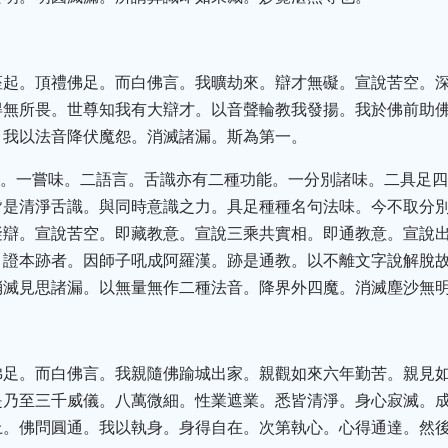
座起。頂禮佛足。而白佛言。我曠劫來。辯才無礙。宣說苦空。
得無所畏。世尊知我有大辯才。以音聲輪教我發揚。我於佛前助
。我以法音降伏魔怨。消滅諸漏。斯為第一。
能。一嘗味。二語言。舌識亦有二種功能。一分別諸味。二具足
皆是清淨舌識。與同時意識之力。具足種種名句法味。今不取分
礙辯。宣說苦空。即藏教意。宣說三乘共實相。即通教意。宣說
。證本跡者。因師子吼成阿羅漢。跡是通教。以不離文字說解脫
消滅見思諸漏。以無量無作二種法音。降界外四魔。消滅塵沙無
佛足。而白佛言。我親隨佛踰城出家。親觀如來六年勤苦。親見
是乃至三千威儀。八萬微細。性業遮業。悉皆清淨。身心寂滅。
上。佛問圓通。我以執身。身得自在。次第執心。心得通達。然