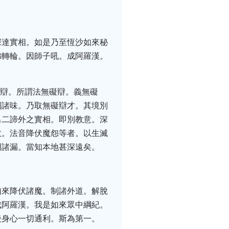
深達實相。如是乃至恆沙如來秘
佛轉輪。因師子吼。成阿羅漢。
四辯。所謂法無礙辯。義無礙
別諸味。乃取無礙辯才。其境別
出二諦外之實相。即別教意。深
故。法音降伏魔怨等者。以生滅
明諸漏。當知本地甚深遠矣。
如來降伏諸魔。制諸外道。解脫
成阿羅漢。我是如來眾中綱紀。
後身心一切通利。斯為第一。