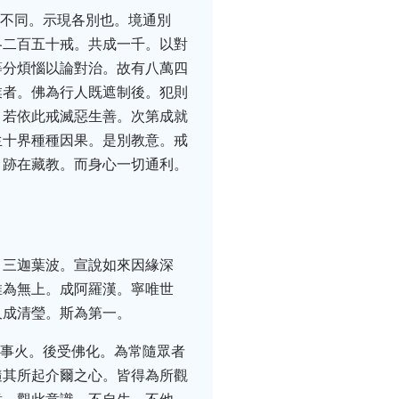
機不同。示現各別也。境通別
各二百五十戒。共成一千。以對
等分煩惱以論對治。故有八萬四
業者。佛為行人既遮制後。犯則
。若依此戒滅惡生善。次第成就
生十界種種因果。是別教意。戒
。跡在藏教。而身心一切通利。
。三迦葉波。宣說如來因緣深
推為無上。成阿羅漢。寧唯世
久成清瑩。斯為第一。
先事火。後受佛化。為常隨眾者
隨其所起介爾之心。皆得為所觀