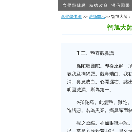
念覺學佛網
積德改命
深信因果
念覺學佛網
>>
法師開示
>> 智旭大師
智旭大
壬三、艷喜觀鼻識
孫陀羅難陀。即從座起。
教我及拘絺羅。觀鼻端白。我
消。鼻息成白。心開漏盡。諸
明圓滅漏。斯為第一。
⊙孫陀羅。此雲艷。難陀
造諸惡。名為黑業。攝鼻識而
觀之盈縮。亦如眼識中說
提。當是方等般若中記。息久