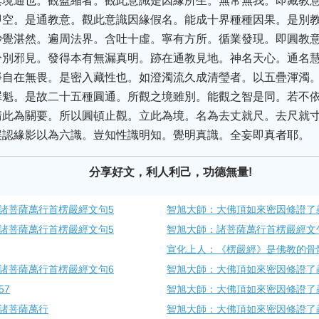
其境通也。觀盈縮者。觀此意識是因緣所生。無常無我。即藏教
即空。是通教意。觀此意識因緣假名。能成十界種種因果。是別
妙覺湛然。遍周法界。含吐十虛。寧有方所。循業發現。即圓教
分別邪見。發得本有無漏真明。跡在通教見地。神名天心。通名
淨自在無畏。是密入藏性也。如澄濁流久成清瑩者。以五疊渾濁
罪魁。是故二十五種圓通。所觀之境雖別。能觀之智是同。若不
清此為關要。所以圓頓止觀。立此為境。名為去丈就尺。去尺就
誤認緣影以為六識。豈知性識明知。覺明真識。全妄即真者耶。
分享好文，利人利己，功德無量!
諸菩薩萬行首楞嚴經文句5
智旭大師：大佛頂如來密因修證了
諸菩薩萬行首楞嚴經文句5
智旭大師：諸菩薩萬行首楞嚴經文句
宣化上人：《楞嚴經》是佛教的骨
諸菩薩萬行首楞嚴經文句6
智旭大師：大佛頂如來密因修證了
57
智旭大師：大佛頂如來密因修證了
諸菩薩​萬行
智旭大師：大佛頂如來密因修證了