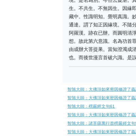
境。是名為別。今但云旋湛。
生。不共生。不無因生。因緣
藏中。性識明知。覺明真識。
通達。謂了知正因緣境。不隨
阿羅漢。跡在已辦。而圓明清
想。故此第六意識。名為功首
由成辦大菩提果。當知澄濁成
也。而後世漫言首破六識。是
智旭大師：大佛頂如來密因修證了義
智旭大師：大佛頂如來密因修證了義
智旭大師：楞嚴經文句61
智旭大師：大佛頂如來密因修證了義
智旭大師：諸菩薩萬行首楞嚴經文句
智旭大師：大佛頂如來密因修證了義