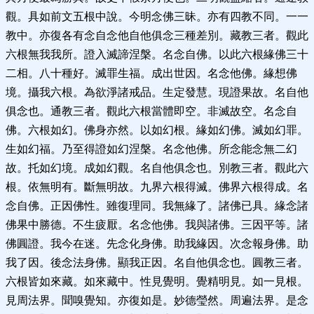
觀。具如前文五根中說。今明念佛三昧。亦有四教不同。一一
教中。亦復各有念自念他自他俱念三種差別。藏教三者。觀此
六根無我我所。證入滅諦涅槃。名念自佛。以此六根緣佛三十
二相。八十種好。滅罪生福。成出世因。名念他佛。緣想佛
境。攝我六根。為欲淨諸戒品。生定發慧。現證果故。名自他
俱念也。通教三者。觀此六根當體即空。非滅故空。名念自
佛。六根如幻。佛身亦然。以如幻根。緣如幻佛。滅如幻罪。
生如幻福。乃至得證如幻涅槃。名念他佛。所念能念無二幻
故。托如幻境。成如幻觀。名自他俱念也。別教三者。觀此六
根。依無明有。斷無明故。九界六根得滅。佛界六根得成。名
念自佛。正因佛性。雖復理同。我無緣了。諸佛已具。緣念諸
佛果中勝德。不生疲厭。名念他佛。我與諸佛。三因平等。諸
佛圓證。我今在迷。先念化身佛。助我緣因。次念報身佛。助
我了因。後念法身佛。顯我正因。名自他俱念也。圓教三者。
六根皆如來藏。如來藏中。性見覺明。覺精明見。如一見根。
見周法界。聞嗅覺知。亦復如是。妙德瑩然。周遍法界。是念