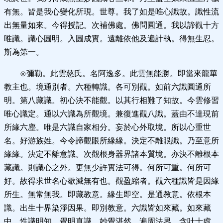
有無。皆是我心變化所現。世尊。我了如是唯心識故。識性流
出無量如來。今得授記。次補佛處。佛問圓通。我以諦觀十方
唯識。識心圓明。入圓成實。遠離依他及遍計執。得無生忍。
斯為第一。
⊙彌勒。此雲慈氏。名阿逸多。此雲無能勝。即當來龍華
教主也。境通別者。六種轉識。各可別觀。如前六識圓通所
明。第八藏識。初心決不能觀。以其行相難了知故。今雲修習
唯心識定。通以六識為所觀境。兼復進觀八識。蓋由不達現前
所緣六塵。唯是六識自家相分。妄於心外取境。所以心重世
名。好游族姓。今令諦觀眼所緣緣。決定不離眼識。乃至意所
緣緣。決定不離意識。次觀根身器界諸本質境。亦決不離根本
藏識。則識心之外。更無少許實法可得。何所可重。何所可
好。故得求世名心歇滅無有也。觀盈縮者。觀六種識皆是因緣
所生。無常無我。即藏教意。緣生即空。是通教意。依根本
識。出生十界染淨因果。即別教意。六識皆如來藏。如來藏
中。性識明知。覺明真識。妙覺湛然。遍周法界。含吐十虛。