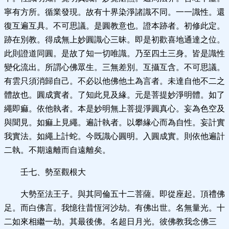
寧有方所。循業發現。故有十界染淨諸識不同。一一識性。還
復互遍互具。不可思議。是圓教意也。證本跡者。初修此定。
跡在別教。得成無上妙圓識心三昧。即是初歡喜地通達之位。
此則證道同圓。是故了知一切唯識。乃至四土三身。皆是識性
變化流出。所謂心佛眾生。三無差別。互攝互含。不可思議。
有雲只須消歸自己。不必以他佛他土為言者。未達自他不二之
體故也。圓成實者。了知此見及緣。元是菩提妙淨明體。如了
繩即痲。依他執者。本是妙明無上菩提淨圓真心。妄為色空及
與聞見。如痲上見繩。遍計執者。以攀緣心而為自性。妄計實
我實法。如繩上計蛇。今既識心圓明。入圓成實。則依他遍計
二執。不期遠離而自遠離矣。
壬七、勢至觀根大
大勢至法王子。與其同倫五十二菩薩。即從座起。頂禮佛
足。而白佛言。我憶往昔恆河沙劫。有佛出世。名無量光。十
二如來相繼一劫。其最後佛。名超日月光。彼佛教我念佛三