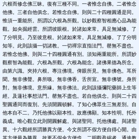
六根而修念佛三昧。復有三種不同。一者惟念自佛。二者惟念
他佛。三者自他俱念。若惟念自佛。則與二十四種圓通是同。
惟須一重能所。所謂以六根為所觀。以妙觀察智相應心品為能
觀。如央掘經雲。所謂彼眼根。於諸如來常。具足無減修。了
了分明見。乃至彼意根。於諸如來常。具足無減修。了了分明
知等。此則該攝一切諸教。一切禪宗直指法門。罄無不盡也。
若惟念他佛。則與二十四種圓通有別。須知兩重能所。所謂妙
觀察智為能觀。六根為所觀。六根為能念。諸佛果德為所念。
由第六識。夾持六根。專注佛境。俾眼所見。無非佛色。耳所
聞。無非佛聲。鼻所嗅。無非佛香。舌所宣。無非佛號。身所
對。無非佛境。意所緣。無非佛法。此則該攝彌陀藥師上生等
經。及蓮社事想法門。罄無不盡也。若自他俱念。則與二十四
聖圓通同而復別。先須開圓頓解。了知心佛眾生三無差別。自
他本自不二。乃托他佛以顯本性。故應佛顯。知本性明。托外
義成。唯心觀立此則開圓解處。與諸聖同。托他佛處。與諸聖
異。十六觀經所謂勝異方便。今文所謂不假方便自得心開。由
其方便最為勝異。故更不假余方便也。二明觀盈縮者。通途教