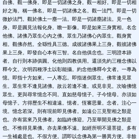
自佛。觀一佛身。即是一切諸佛之身。觀一相好。即是一切相
好之海。稱一佛名。即是一切諸佛之名。觀一法門。即是一切
微妙法門。觀於佛土一塵一法。即是一切諸塵諸法。見一色
身。即是圓見法報化身。瞻一影像。即是如來三身實相。名念
他佛。諸佛乃眾生心內之佛。眾生乃諸佛心內眾生。觀身實
相。觀佛亦然。全繇性具三德。成彼諸佛果上三身。觀彼諸佛
果上三身。即發自心本有三智。名自他俱念也。三明證本跡
者。自行則本跡俱圓。化他則四教俱用。還須先約三種念佛以
釋今文。次明四種淨土以彰能攝。約念他佛釋今文者。一專為
憶。即指十方如來。一人專忘。即指迷倒眾生。佛常逢見眾
生。眾生常不逢見諸佛。故云若逢不逢。或見非見。次喻佛憶
眾生。更與尋常憶念不同。直如慈母憶子。子今憶母。亦須如
母憶子。方得歷生不相違遠。憶者。恆審思量。念者。注心一
境。憶念若深。則有現前即見佛者。如遠公三見聖相之類是
也。亦有當來乃見佛者。如臨終佛迎。乃至華開見佛之類是
也。不惟得見果佛。亦去果佛不遠。如經所明不退菩提。多有
一生補處是也。不假方便。謂即以念佛為第一勝異方便。非餘