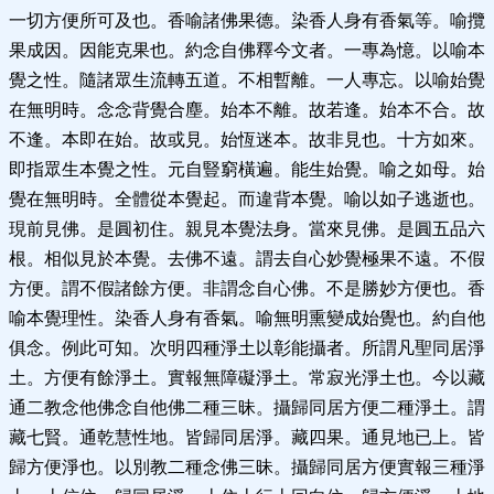
一切方便所可及也。香喻諸佛果德。染香人身有香氣等。喻攬
果成因。因能克果也。約念自佛釋今文者。一專為憶。以喻本
覺之性。隨諸眾生流轉五道。不相暫離。一人專忘。以喻始覺
在無明時。念念背覺合塵。始本不離。故若逢。始本不合。故
不逢。本即在始。故或見。始恆迷本。故非見也。十方如來。
即指眾生本覺之性。元自豎窮橫遍。能生始覺。喻之如母。始
覺在無明時。全體從本覺起。而違背本覺。喻以如子逃逝也。
現前見佛。是圓初住。親見本覺法身。當來見佛。是圓五品六
根。相似見於本覺。去佛不遠。謂去自心妙覺極果不遠。不假
方便。謂不假諸餘方便。非謂念自心佛。不是勝妙方便也。香
喻本覺理性。染香人身有香氣。喻無明熏變成始覺也。約自他
俱念。例此可知。次明四種淨土以彰能攝者。所謂凡聖同居淨
土。方便有餘淨土。實報無障礙淨土。常寂光淨土也。今以藏
通二教念他佛念自他佛二種三昧。攝歸同居方便二種淨土。謂
藏七賢。通乾慧性地。皆歸同居淨。藏四果。通見地已上。皆
歸方便淨也。以別教二種念佛三昧。攝歸同居方便實報三種淨