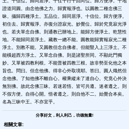
土。十信位。歸同居淨。十住十行十回向位。歸方便淨。十地
證道同圓。由念他佛之力。歸實報淨也。以圓教二種念佛三
昧。攝歸四種淨土。五品位。歸同居淨。十信位。歸方便淨。
初住去。歸實報淨。亦復分證寂光。妙覺位。歸於究竟寂光淨
也。若夫單念自佛。則通教已辦地上。能歸方便淨土。乾慧性
地。不能歸同居淨土。藏教一總不能。圓教能歸實報寂光二種
淨土。別教不能。又圓教但念自佛者。但能豎入上三淨土。不
能橫超西方淨土。又單念自佛。則是諸聖所同。不顯此門獨
妙。又單被四教利根。不能普被四教三根。故非勢至化他之本
旨也。問曰。但念他佛。得非心外取境耶。答曰。圓人熾然但
念他佛。了知他佛不離自心。權乘縱未了達自心。究竟心外決
無別佛。故此念佛三昧。若迷若悟。皆可共遵。迷者遵之。則
不假方便。自得心開。悟者遵之。則自他不二。始覺合本矣。
名為三昧中王。不亦宜乎。
分享好文，利人利己，功德無量!
相關文章: