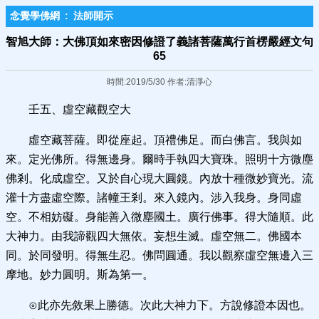
念覺學佛網
:
法師開示
智旭大師：大佛頂如來密因修證了義諸菩薩萬行首楞嚴經文句
65
時間:2019/5/30 作者:清淨心
壬五、虛空藏觀空大
虛空藏菩薩。即從座起。頂禮佛足。而白佛言。我與如
來。定光佛所。得無邊身。爾時手執四大寶珠。照明十方微塵
佛剎。化成虛空。又於自心現大圓鏡。內放十種微妙寶光。流
灌十方盡虛空際。諸幢王剎。來入鏡內。涉入我身。身同虛
空。不相妨礙。身能善入微塵國土。廣行佛事。得大隨順。此
大神力。由我諦觀四大無依。妄想生滅。虛空無二。佛國本
同。於同發明。得無生忍。佛問圓通。我以觀察虛空無邊入三
摩地。妙力圓明。斯為第一。
⊙此亦先敘果上勝德。次此大神力下。方說修證本因也。