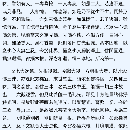
昧。譬如有人。一專為憶。一人專忘。如是二人。若逢不逢。
或見非見。二人相憶。二憶念深。如是乃至從生至生。同於形
影。不相乖異。十方如來憐念眾生。如母憶子。若子逃逝。雖
憶何為。子若憶母如母憶時。母子歷生不相違遠。若眾生心憶
佛念佛。現前當來必定見佛。去佛不遠。不假方便。自得心
開。如染香人。身有香氣。此則名曰香光莊嚴。我本因地。以
念佛心入無生忍。今於此界。攝念佛人歸於淨土。佛問圓通。
我無選擇。都攝六根。淨念相繼。得三摩地。斯為第一。
⊙七大次第。先根後識。今識大後。方明根大者。以此念
佛三昧。亦逗此方機宜。末世眾生。須依念佛得度。又四種三
昧。同名念佛。念佛三昧。名為三昧中王。能攝一切三昧故
也。十六觀經雲。但見此菩薩一毛孔光。即見十方無量諸佛淨
妙光明。是故號此菩薩名無邊光。以智慧光。普照一切。令離
三塗。得無上力。是故號此菩薩名大勢至。釋此圓通。亦為三
意。一明境通別者。別則隨舉一根。皆得為所觀境。如那律等
五人。及下文觀音大士是也。今雲都攝六根。其境則通。依此