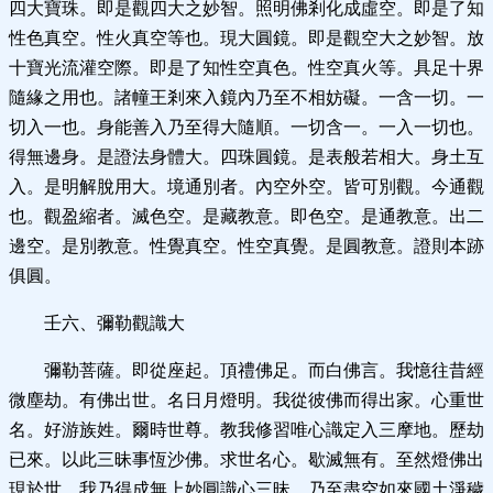
四大寶珠。即是觀四大之妙智。照明佛剎化成虛空。即是了知
性色真空。性火真空等也。現大圓鏡。即是觀空大之妙智。放
十寶光流灌空際。即是了知性空真色。性空真火等。具足十界
隨緣之用也。諸幢王剎來入鏡內乃至不相妨礙。一含一切。一
切入一也。身能善入乃至得大隨順。一切含一。一入一切也。
得無邊身。是證法身體大。四珠圓鏡。是表般若相大。身土互
入。是明解脫用大。境通別者。內空外空。皆可別觀。今通觀
也。觀盈縮者。滅色空。是藏教意。即色空。是通教意。出二
邊空。是別教意。性覺真空。性空真覺。是圓教意。證則本跡
俱圓。
壬六、彌勒觀識大
彌勒菩薩。即從座起。頂禮佛足。而白佛言。我憶往昔經
微塵劫。有佛出世。名日月燈明。我從彼佛而得出家。心重世
名。好游族姓。爾時世尊。教我修習唯心識定入三摩地。歷劫
已來。以此三昧事恆沙佛。求世名心。歇滅無有。至然燈佛出
現於世。我乃得成無上妙圓識心三昧。乃至盡空如來國土淨穢