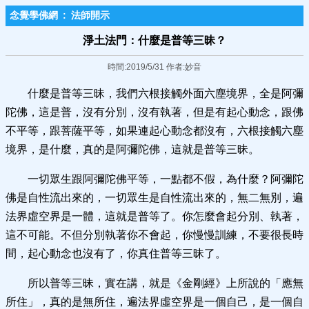
念覺學佛網
:
法師開示
淨土法門：什麼是普等三昧？
時間:2019/5/31 作者:妙音
什麼是普等三昧，我們六根接觸外面六塵境界，全是阿彌
陀佛，這是普，沒有分別，沒有執著，但是有起心動念，跟佛
不平等，跟菩薩平等，如果連起心動念都沒有，六根接觸六塵
境界，是什麼，真的是阿彌陀佛，這就是普等三昧。
一切眾生跟阿彌陀佛平等，一點都不假，為什麼？阿彌陀
佛是自性流出來的，一切眾生是自性流出來的，無二無別，遍
法界虛空界是一體，這就是普等了。你怎麼會起分別、執著，
這不可能。不但分別執著你不會起，你慢慢訓練，不要很長時
間，起心動念也沒有了，你真住普等三昧了。
所以普等三昧，實在講，就是《金剛經》上所說的「應無
所住」，真的是無所住，遍法界虛空界是一個自己，是一個自