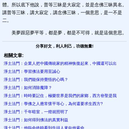
體。所以底下他說，普等三昧是大寂定，並是念佛三昧異名。
講普等三昧，講大寂定，講念佛三昧，一個意思，是一不是
二。
美夢跟惡夢平等，都是夢，都是不可得，就是這個意思。
分享好文，利人利己，功德無量!
相關文章:
淨土法門：企業人把中國傳統家的精神恢復起來，中國還可以出
淨土法門：學習佛法要用至誠心
淨土法門：我們能保持覺悟的心嗎？
淨土法門：如何消除魔​障？
淨土法門：時時要記住，極樂世界是我們的家鄉，西方叄聖是我
淨土法門：學佛之人應常懷平等心，為何還要求生西方?
淨土法門：千年暗室，一燈就照明了
淨土法門：如何得到佛法的真實利益
淨土法門：他臨命終時看到牛頭人來向他索命