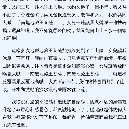
量，又能三步一拜地往上去啦。大約又過了一個小時，我又拜
不動了，心裡發慌，兩腿發軟還想哭，老伴和女兒，我們共同
大喊：「南無地藏王菩薩……」女兒一邊讓我大聲喊一邊扶著
我，還真神啦，我不知從哪來的勁，我又能向山上三步一個頭
地拜啦!
這樣多次地喊地藏王菩薩加持終於到了半山腰，女兒讓我
休息一下再拜。我向山頂望去，只見雲霧茫茫如同仙境，平視
四周鬱鬱蔥蔥，往下看真是萬丈深淵膽戰心驚。女兒讓我放開
喉嚨大喊：「南無地藏王菩薩，南無地藏王菩薩……」就這樣
反覆勞累反覆地高喊，大約6個小時，我們終於冒雨拜到了山
頂。汗水和激動的淚水混合著雨水往下流。
我從沒有過的幸福感和無比的自豪感，疲憊不堪的身體裡
升起了恭敬心和感恩心，我真誠地跪下了，從此刻起佛的偉大
在我心裡深深地刻下了烙印，每經過一位佛菩薩面前我都真誠
地跪下懺悔。