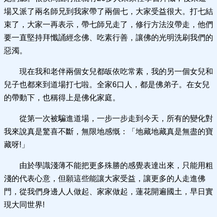
場又派了兩名師兄到我家帶了兩個七，大家受益很大。打七結
束了，大家一再表示，帶七師兄走了，修行方法沒帶走，他們
要一直堅持拜懺誦經念佛、吃素行善，讓佛的光明洗刷我們的
惡濁。
現在我和老伴兩個女兒都皈依吃常素，我的另一個女兒和
兒子也都來到道場打七啦。全家6口人，都是佛弟子。在女兒
的帶動下，也稱得上是佛化家庭。
從第一次被騙進道場，一步一步走到今天，所有的變化對
我來說真是驚喜不斷，無限地感慨：「地藏地藏真是無盡的寶
藏呀!」
由於學識淺薄不能把更多殊勝的感覺表達出來，只能用粗
淺的代表心意，但願這些能讓大家受益，讓更多的人走進佛
門，從我們身邊人人做起、家家做起，蓮花開遍國土，早日實
現大同世界!