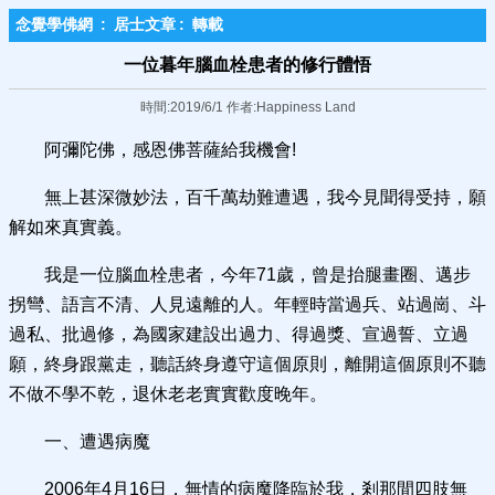
念覺學佛網
:
居士文章
:
轉載
一位暮年腦血栓患者的修行體悟
時間:2019/6/1 作者:Happiness Land
阿彌陀佛，感恩佛菩薩給我機會!
無上甚深微妙法，百千萬劫難遭遇，我今見聞得受持，願
解如來真實義。
我是一位腦血栓患者，今年71歲，曾是抬腿畫圈、邁步
拐彎、語言不清、人見遠離的人。年輕時當過兵、站過崗、斗
過私、批過修，為國家建設出過力、得過獎、宣過誓、立過
願，終身跟黨走，聽話終身遵守這個原則，離開這個原則不聽
不做不學不乾，退休老老實實歡度晚年。
一、遭遇病魔
2006年4月16日，無情的病魔降臨於我，剎那間四肢無