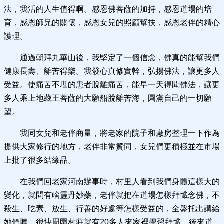
法，我活的人生值得啊。感恩佛菩薩的加持，感恩道場的培
育，感恩師兄的關懷，感恩女兒的照顧幫扶，感恩老伴的精心
護理。
通過朝拜九華山後，我堅定了一個信念，佛真的能幫我們
健康長壽、離苦得樂。我發心真修實幹，弘揚佛法，讓更多人
受益。使痛苦不堪的患者脫離痛苦，能早一天得聞佛法，讓更
多人乘上地藏王菩薩的大願船脫離苦海，圓滿自己的一切願
望。
我同女兒和老伴商量，將老家的院子和廠房整理一下作為
提供大家修行的地方，老伴非常贊同，女兒們更積極並在市場
上批了很多結緣品。
在我們回老家河南辦事時，村里人看到我們身體這樣大的
變化，就問有啥靈丹妙藥，老伴就把在道場怎樣拜懺念佛，不
殺生、吃素、放生、行善的好處等怎樣受益的，全盤托出講給
她們聽。很快周圍村莊就有20多人來家裡學習拜懺，後來道