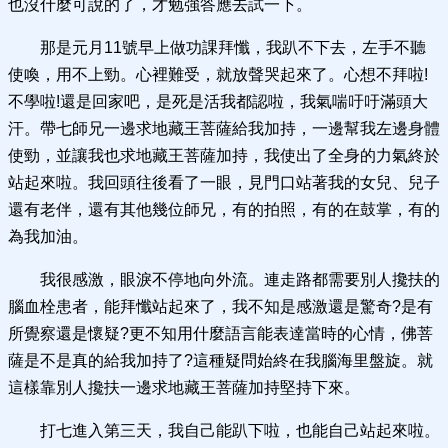
也沒什麼可說的了，才勉強答應去試一下。
那是元月11號早上做功課拜懺，我趴不下去，左手不聽
使喚，用不上勁。心裡難受，就放聲哭起來了。心想不拜啦!
不學啦!還是回家吧，是死是活我都認啦，我氣喘吁吁滿頭大
汗。帶七師兄一邊求地藏王菩薩給我加持，一邊幫我左邊身體
使勁，並讓我也求地藏王菩薩加持，我使出了全身的力氣終於
站起來啦。我回頭往後看了一眼，見門口站著我的女兒、兒子
還有老伴，還有其他幾位師兄，有的拍照，有的在鼓掌，有的
為我加油。
我很感激，眼淚不停地向外流。連走路都需要別人攙扶的
腦血栓患者，能拜懺站起來了，我不知是感激還是驚奇?是有
所覺察還是懷疑?更不知用什麼語言能表達當時的心情，佛菩
薩是不是真的給我加持了?這種疑問始終在我腦海里盤旋。就
這樣靠別人攙扶一邊求地藏王菩薩加持堅持下來。
打七進入第三天，我自己能趴下啦，也能自己站起來啦。