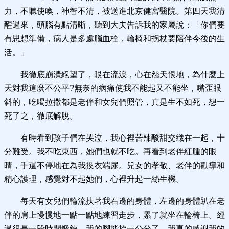
力，不聽使喚，神智不清，被送進北京健宮醫院。第四天我清
醒過來，頭腦有點清晰，聽到大夫告訴我的家屬說：「你們要
有思想準備，病人是多處腦血栓，輪椅和拐杖要陪伴今後的生
活。」
我徹底崩潰絕望了，眼在流淚，心在怨天恨地，為什麼上
天對我這麼不公平?無奈的病痛使我不能起又不能坐，嘴歪眼
斜的，吃喝拉撒都是老伴和女兒們照管，真是生不如死，想一
死了之，徹底解脫。
有時看到孩子們在哭泣，我心裡苦辣酸甜交織在一起，十
分難受。我不吃東西，她們也就不吃。再看到老伴紅腫的眼
睛，手還不停地在為我換衣端尿。兒女的孝敬、老伴的勸導和
精心護理，感覺對不起她們，心裡升起一絲生機。
每天有女兒們輪流扶著我右邊的身體，左邊的身體趴在老
伴的肩上慢慢地一點一點地練習走步，累了就坐在輪椅上。經
過很長一段時間鍛鍊，我的腳能抬一公分了。我真的感謝我的