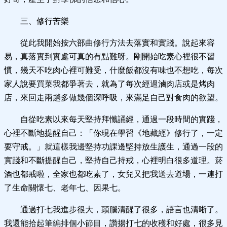
三、修行苦樂
從此我開始按六部曲修行方法去落實和實踐。說起來容
易，真落實到實處可真的有點難呀。剛開始吃素心裡很不習
慣，幾天不吃肉心裡可難受，什麼飯都沒有味也不想吃，每次
家人說要買菜我都爭著去，就為了每次經過滷肉店或是烤肉
店，來回走兩趟多做幾個深呼吸，來滿足自己對食肉的欲望。
自從吃素以來每天堅持拜懺誦經，通過一段時間的實踐，
心裡不斷地提醒自己：「你現在學習《地藏經》修行了，一定
要守戒。」就這樣我邊堅持功課邊堅持放生護生，通過一段的
實踐和不斷提醒自己，堅持自己持戒，心裡明白很多道理。菸
酒也都戒啦，全家也都吃素了，女兒又把我送去道場，一連打
了生命關懷七、老年七、因果七。
通過打七我進步很大，頭腦清醒了很多，語言也清晰了。
我還能拾起筆編排個小節目，讚揚打七的收穫和好處，很多見