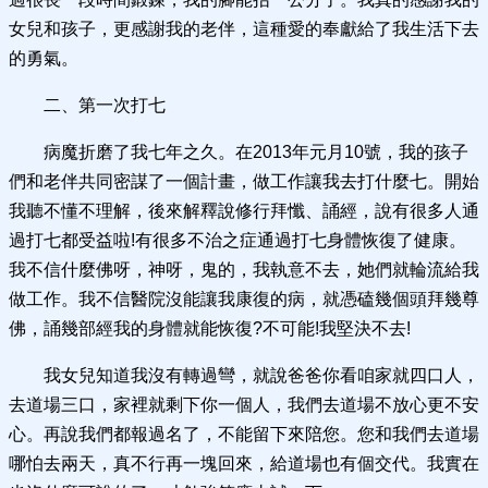
女兒和孩子，更感謝我的老伴，這種愛的奉獻給了我生活下去
的勇氣。
二、第一次打七
病魔折磨了我七年之久。在2013年元月10號，我的孩子
們和老伴共同密謀了一個計畫，做工作讓我去打什麼七。開始
我聽不懂不理解，後來解釋說修行拜懺、誦經，說有很多人通
過打七都受益啦!有很多不治之症通過打七身體恢復了健康。
我不信什麼佛呀，神呀，鬼的，我執意不去，她們就輪流給我
做工作。我不信醫院沒能讓我康復的病，就憑磕幾個頭拜幾尊
佛，誦幾部經我的身體就能恢復?不可能!我堅決不去!
我女兒知道我沒有轉過彎，就說爸爸你看咱家就四口人，
去道場三口，家裡就剩下你一個人，我們去道場不放心更不安
心。再說我們都報過名了，不能留下來陪您。您和我們去道場
哪怕去兩天，真不行再一塊回來，給道場也有個交代。我實在