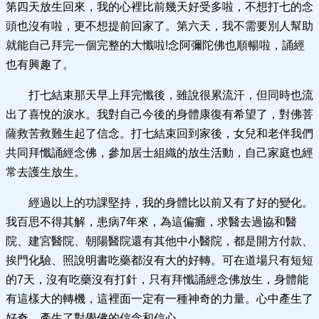
第四天放生回來，我的心裡比前幾天好受多啦，不想打七的念
頭也沒有啦，更不想提前回家了。第六天，我不需要別人幫助
就能自己拜完一個完整的大懺啦!念阿彌陀佛也順暢啦，誦經
也有興趣了。
打七結束那天早上拜完懺後，雖說很累流汗，但同時也流
出了喜悅的淚水。我對自己今後的身體康復有希望了，對佛菩
薩救苦救難生起了信念。打七結束回到家後，女兒和老伴我們
共同拜懺誦經念佛，參加居士組織的放生活動，自己家庭也經
常去護生放生。
經過以上的功課堅持，我的身體比以前又有了好的變化。
我百思不得其解，患病7年來，為這偏癱，求醫去過協和醫
院、建宮醫院、朝陽醫院還有其他中小醫院，都是開方付款、
挨門化驗、照說明書吃藥都沒有大的好轉。可在道場只有短短
的7天，沒有吃藥沒有打針，只有拜懺誦經念佛放生，身體能
有這樣大的轉機，這裡面一定有一種神奇的力量。心中產生了
好奇，產生了對學佛的信念和信心。