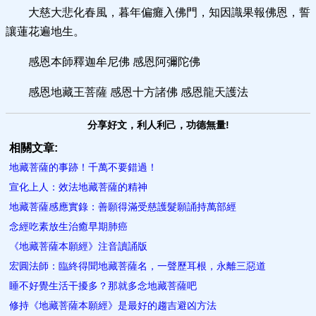
大慈大悲化春風，暮年偏癱入佛門，知因識果報佛恩，誓
讓蓮花遍地生。
感恩本師釋迦牟尼佛 感恩阿彌陀佛
感恩地藏王菩薩 感恩十方諸佛 感恩龍天護法
分享好文，利人利己，功德無量!
相關文章:
地藏菩薩的事跡！千萬不要錯過！
宣化上人：效法地藏菩薩的精神
地藏菩薩感應實錄：善願得滿受慈護髮願誦持萬部經
念經吃素放生治癒早期肺癌
《地藏菩薩本願經》注音讀誦版
宏圓法師：臨終得聞地藏菩薩名，一聲歷耳根，永離三惡道
睡不好覺生活干擾多？那就多念地藏菩薩吧
修持《地藏菩薩本願經》是最好的趨吉避凶方法