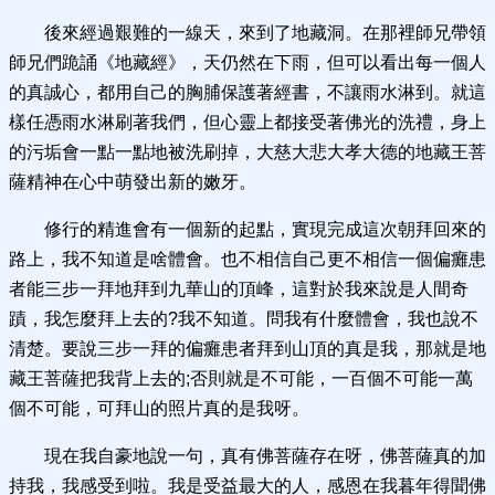
後來經過艱難的一線天，來到了地藏洞。在那裡師兄帶領
師兄們跪誦《地藏經》，天仍然在下雨，但可以看出每一個人
的真誠心，都用自己的胸脯保護著經書，不讓雨水淋到。就這
樣任憑雨水淋刷著我們，但心靈上都接受著佛光的洗禮，身上
的污垢會一點一點地被洗刷掉，大慈大悲大孝大德的地藏王菩
薩精神在心中萌發出新的嫩牙。
修行的精進會有一個新的起點，實現完成這次朝拜回來的
路上，我不知道是啥體會。也不相信自己更不相信一個偏癱患
者能三步一拜地拜到九華山的頂峰，這對於我來說是人間奇
蹟，我怎麼拜上去的?我不知道。問我有什麼體會，我也說不
清楚。要說三步一拜的偏癱患者拜到山頂的真是我，那就是地
藏王菩薩把我背上去的;否則就是不可能，一百個不可能一萬
個不可能，可拜山的照片真的是我呀。
現在我自豪地說一句，真有佛菩薩存在呀，佛菩薩真的加
持我，我感受到啦。我是受益最大的人，感恩在我暮年得聞佛