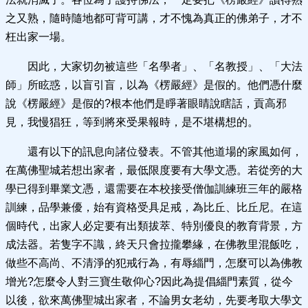
之又熟，隨時隨地都可背可講，才不愧為真正的佛弟子，才不
枉出家一場。
因此，大家切勿被這些「名學者」、「名教授」、「大法
師」所眩惑，以盲引盲，以為《楞嚴經》是假的。他們憑什麼
說《楞嚴經》是假的?根本他們是睜著眼睛說瞎話，貢高邪
見，我慢猖狂，等到將來受果報時，是不堪構想的。
還有以下的訊息向諸位發表。不管其他道場的家風如何，
在萬佛聖城若想出家者，最低限度要有大學文憑。若從旁的大
學已得到畢業文憑，還需要在本校接受僧伽訓練班三年的嚴格
訓練，品學兼優，始有資格受具足戒，為比丘、比丘尼。在這
個時代，出家人必定要有出類拔萃、特別優良的教育背景，方
成法器。若隻字不識，終天只會拉攏攀緣，在佛教里混飯吃，
做些不高尚、不清淨的犯戒行為，有辱緇門，怎麼可以為佛教
增光?怎麼令人對三寶生敬仰心?因此為提倡緇門素質，從今
以後，欲來萬佛聖城出家者，不論男女老幼，先要考取大學文