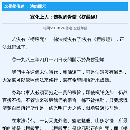
念覺學佛網
:
法師開示
宣化上人：佛教的骨髓《楞嚴經》
時間:2019/6/4 作者:念佛拜佛
若沒有〈楞嚴咒〉，佛法就沒有了;沒有《楞嚴經》，正
法就消滅了。
◎一九八三年四月十四日晚間開示於萬佛聖城
我們生在這個末法時代，離佛遠了，可是法還沒有滅盡，
大家還可以依照佛法來修行，還有希望開悟證果成佛。
身為出家人必須要抱定一貫的宗旨，即使橫逆交加，仍然
百折不撓。不管誰來破壞我們的宗旨，都不被搖動，只要認識
清楚自己所行所作是一條光明正大之路，就勇猛邁步前進。
在末法時代，一切天魔外道、魑魅魍魎、山妖水怪，所最
怕的就是〈楞嚴咒〉。〈楞嚴咒〉是破邪顯正的神咒，而《楞