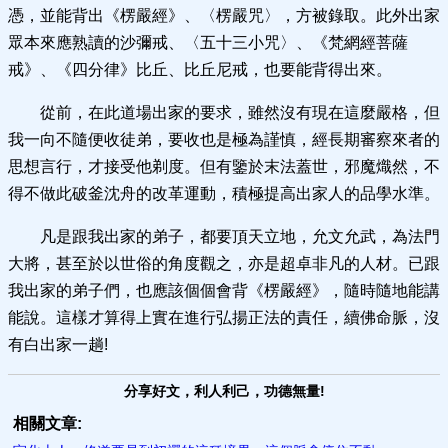
憑，並能背出《楞嚴經》、〈楞嚴咒〉，方被錄取。此外出家
眾本來應熟讀的沙彌戒、〈五十三小咒〉、《梵網經菩薩
戒》、《四分律》比丘、比丘尼戒，也要能背得出來。
從前，在此道場出家的要求，雖然沒有現在這麼嚴格，但
我一向不隨便收徒弟，要收也是極為謹慎，經長期審察來者的
思想言行，才接受他剃度。但有鑒於末法蓋世，邪魔熾然，不
得不做此破釜沈舟的改革運動，積極提高出家人的品學水準。
凡是跟我出家的弟子，都要頂天立地，允文允武，為法門
大將，甚至於以世俗的角度觀之，亦是超卓非凡的人材。已跟
我出家的弟子們，也應該個個會背《楞嚴經》，隨時隨地能講
能說。這樣才算得上實在進行弘揚正法的責任，續佛命脈，沒
有白出家一趟!
分享好文，利人利己，功德無量!
相關文章: