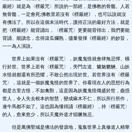
嚴經》就是為〈楞嚴咒〉所說的一部經，是佛教的骨髓。人若
無骨髓，一定會死;佛教里若沒有《楞嚴經》，也可以說就沒
有佛法了。所以在這個末法時代，護持正法的最好方法，就是
把《楞嚴經》能背誦出，〈楞嚴咒〉更要能背得出，我們要能
背誦、能讀念，念得滾瓜爛熟，儘量發揮《楞嚴經》的妙旨，
一一為人演說。
世界上如果沒有〈楞嚴咒〉，妖魔鬼怪就會肆無忌憚、橫
行於世。世界上若有〈楞嚴咒〉，旁門左道、魑魅魍魎、山妖
水怪就都還有所恐懼，不敢公然出現於世。若世界沒有〈楞嚴
咒〉，這就是一個妖魔鬼怪的世界了。你看現在人的思想行為
都是古里古怪，不如禽獸，這是因為妖魔鬼怪熾盛於世，蠱惑
世人，令人失去根本的智慧，變成痳木不仁，所以所行所作，
連牛馬都不如了。這也因為懂得誦《楞嚴經》，持〈楞嚴咒〉
的人，愈來愈少，所以天魔外道才猖獗無忌。
但是萬佛聖城是佛法的發源地，蒐集世界上真修道人精華