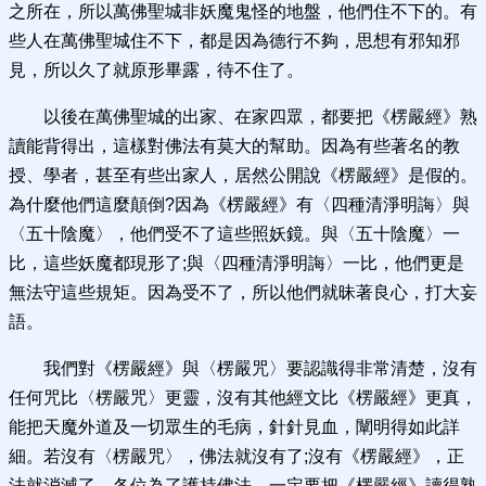
之所在，所以萬佛聖城非妖魔鬼怪的地盤，他們住不下的。有
些人在萬佛聖城住不下，都是因為德行不夠，思想有邪知邪
見，所以久了就原形畢露，待不住了。
以後在萬佛聖城的出家、在家四眾，都要把《楞嚴經》熟
讀能背得出，這樣對佛法有莫大的幫助。因為有些著名的教
授、學者，甚至有些出家人，居然公開說《楞嚴經》是假的。
為什麼他們這麼顛倒?因為《楞嚴經》有〈四種清淨明誨〉與
〈五十陰魔〉，他們受不了這些照妖鏡。與〈五十陰魔〉一
比，這些妖魔都現形了;與〈四種清淨明誨〉一比，他們更是
無法守這些規矩。因為受不了，所以他們就昧著良心，打大妄
語。
我們對《楞嚴經》與〈楞嚴咒〉要認識得非常清楚，沒有
任何咒比〈楞嚴咒〉更靈，沒有其他經文比《楞嚴經》更真，
能把天魔外道及一切眾生的毛病，針針見血，闡明得如此詳
細。若沒有〈楞嚴咒〉，佛法就沒有了;沒有《楞嚴經》，正
法就消滅了。各位為了護持佛法，一定要把《楞嚴經》讀得熟