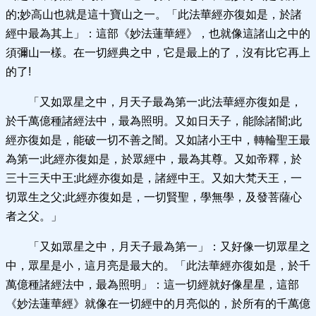
的;妙高山也就是這十寶山之一。「此法華經亦復如是，於諸
經中最為其上」：這部《妙法蓮華經》，也就像這諸山之中的
須彌山一樣。在一切經典之中，它是最上的了，沒有比它再上
的了!
「又如眾星之中，月天子最為第一;此法華經亦復如是，
於千萬億種諸經法中，最為照明。又如日天子，能除諸闇;此
經亦復如是，能破一切不善之闇。又如諸小王中，轉輪聖王最
為第一;此經亦復如是，於眾經中，最為其尊。又如帝釋，於
三十三天中王;此經亦復如是，諸經中王。又如大梵天王，一
切眾生之父;此經亦復如是，一切賢聖，學無學，及發菩薩心
者之父。」
「又如眾星之中，月天子最為第一」：又好像一切眾星之
中，眾星是小，這月亮是最大的。「此法華經亦復如是，於千
萬億種諸經法中，最為照明」：這一切經就好像星星，這部
《妙法蓮華經》就像在一切經中的月亮似的，於所有的千萬億