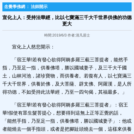
念覺學佛網
:
法師開示
宣化上人：受持法華經，比以七寶滿三千大千世界供佛的功德
更大
時間:2019/6/3 作者:清凡居士
宣化上人慈悲開示：
「宿王華!若有發心欲得阿耨多羅三藐三菩提者，能然手
指，乃至足一指，供養佛塔，勝以國城妻子，及三千大千國
土，山林河池，諸珍寶物，而供養者。若復有人，以七寶滿三
千大千世界，供養於佛，及大菩薩、辟支佛、阿羅漢，是人所
得功德，不如受持此法華經，乃至一四句偈，其福最多。」
「宿王華!若有發心欲得阿耨多羅三藐三菩提者」：宿王
華!假使有眾生髮菩提心，想要得到這無上正等正覺的話，
「能然手指，乃至足一指，供養佛塔，勝以國城妻子」：他或
者能燒去一個手指頭，或者是把腳趾頭燒去一個，這樣來供養