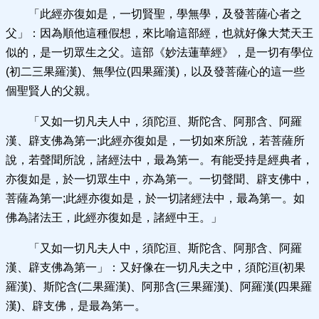
「此經亦復如是，一切賢聖，學無學，及發菩薩心者之
父」：因為順他這種假想，來比喻這部經，也就好像大梵天王
似的，是一切眾生之父。這部《妙法蓮華經》，是一切有學位
(初二三果羅漢)、無學位(四果羅漢)，以及發菩薩心的這一些
個聖賢人的父親。
「又如一切凡夫人中，須陀洹、斯陀含、阿那含、阿羅
漢、辟支佛為第一;此經亦復如是，一切如來所說，若菩薩所
說，若聲聞所說，諸經法中，最為第一。有能受持是經典者，
亦復如是，於一切眾生中，亦為第一。一切聲聞、辟支佛中，
菩薩為第一;此經亦復如是，於一切諸經法中，最為第一。如
佛為諸法王，此經亦復如是，諸經中王。」
「又如一切凡夫人中，須陀洹、斯陀含、阿那含、阿羅
漢、辟支佛為第一」：又好像在一切凡夫之中，須陀洹(初果
羅漢)、斯陀含(二果羅漢)、阿那含(三果羅漢)、阿羅漢(四果羅
漢)、辟支佛，是最為第一。