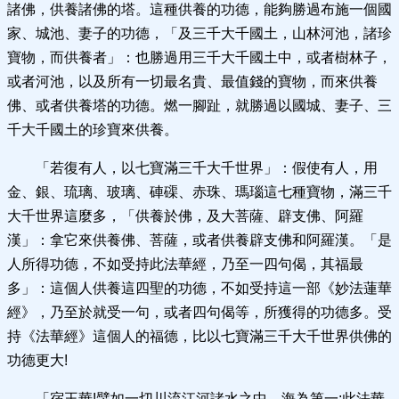
諸佛，供養諸佛的塔。這種供養的功德，能夠勝過布施一個國
家、城池、妻子的功德，「及三千大千國土，山林河池，諸珍
寶物，而供養者」：也勝過用三千大千國土中，或者樹林子，
或者河池，以及所有一切最名貴、最值錢的寶物，而來供養
佛、或者供養塔的功德。燃一腳趾，就勝過以國城、妻子、三
千大千國土的珍寶來供養。
「若復有人，以七寶滿三千大千世界」：假使有人，用
金、銀、琉璃、玻璃、硨磲、赤珠、瑪瑙這七種寶物，滿三千
大千世界這麼多，「供養於佛，及大菩薩、辟支佛、阿羅
漢」：拿它來供養佛、菩薩，或者供養辟支佛和阿羅漢。「是
人所得功德，不如受持此法華經，乃至一四句偈，其福最
多」：這個人供養這四聖的功德，不如受持這一部《妙法蓮華
經》，乃至於就受一句，或者四句偈等，所獲得的功德多。受
持《法華經》這個人的福德，比以七寶滿三千大千世界供佛的
功德更大!
「宿王華!譬如一切川流江河諸水之中，海為第一;此法華