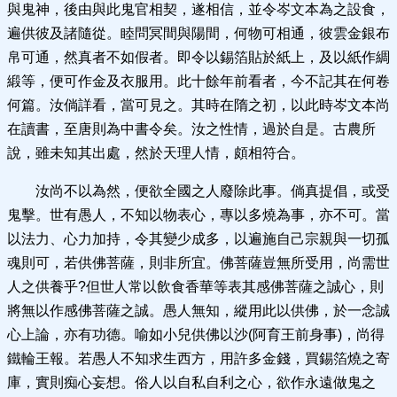
與鬼神，後由與此鬼官相契，遂相信，並令岑文本為之設食，
遍供彼及諸隨從。睦問冥間與陽間，何物可相通，彼雲金銀布
帛可通，然真者不如假者。即令以錫箔貼於紙上，及以紙作綢
緞等，便可作金及衣服用。此十餘年前看者，今不記其在何卷
何篇。汝倘詳看，當可見之。其時在隋之初，以此時岑文本尚
在讀書，至唐則為中書令矣。汝之性情，過於自是。古農所
說，雖未知其出處，然於天理人情，頗相符合。
汝尚不以為然，便欲全國之人廢除此事。倘真提倡，或受
鬼擊。世有愚人，不知以物表心，專以多燒為事，亦不可。當
以法力、心力加持，令其變少成多，以遍施自己宗親與一切孤
魂則可，若供佛菩薩，則非所宜。佛菩薩豈無所受用，尚需世
人之供養乎?但世人常以飲食香華等表其感佛菩薩之誠心，則
將無以作感佛菩薩之誠。愚人無知，縱用此以供佛，於一念誠
心上論，亦有功德。喻如小兒供佛以沙(阿育王前身事)，尚得
鐵輪王報。若愚人不知求生西方，用許多金錢，買錫箔燒之寄
庫，實則痴心妄想。俗人以自私自利之心，欲作永遠做鬼之