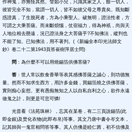
作神鬼，亦無怪其然。譬如小兒，只識其家之人，餘一切人，
彼皆完全不知，當謂一切人，皆不如彼父母之尊貴矣。既知斷
惑證真，了生脫死者，方為小乘聖人。破無明，證法性者，方
可謂之大乘菩薩。而未斷煩惱，仗宿福力，得為神祇，尚與天
人地位相去懸遠，況已證法身之大菩薩乎?不知佛法，縱判也
不能了知。已知佛法，用不著判。(《新編全本印光法師文
鈔》卷二十二第1943頁答崔樹萍居士問)
問
：為什麼不可以用燒錫箔供佛菩薩?
答
：世人常以飲食香華等表其感佛菩薩之誠心，則功德無
量。然而不知求生西方，用許多金錢，買錫箔燒之供佛菩薩，
實則痴心妄想。更有愚痴無知之人以自私自利之心，欲作永遠
做鬼之計，則更是可悲可憐!
光昔看《法苑珠林》，忘其在某卷，有二三頁說錫箔(此
即金銀)及焚化衣物(此即布帛)等事。其文乃唐中書令岑文本，
記其師與一鬼官相問答等事。其人仿佛是睦仁茜，初不信佛及