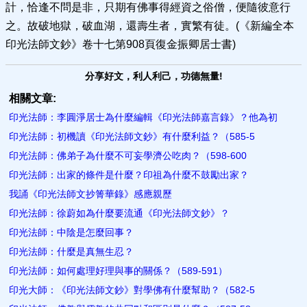
計，恰逢不問是非，只期有佛事得經資之俗僧，便隨彼意行
之。故破地獄，破血湖，還壽生者，實繁有徒。(《新編全本
印光法師文鈔》卷十七第908頁復金振卿居士書)
分享好文，利人利己，功德無量!
相關文章:
印光法師：李圓淨居士為什麼編輯《印光法師嘉言錄》？他為初
印光法師：初機讀《印光法師文鈔》有什麼利益？（585-5
印光法師：佛弟子為什麼不可妄學濟公吃肉？（598-600
印光法師：出家的條件是什麼？印祖為什麼不鼓勵出家？
我誦《印光法師文抄箐華錄》感應親歷
印光法師：徐蔚如為什麼要流通《印光法師文鈔》？
印光法師：中陰是怎麼回事？
印光法師：什麼是真無生忍？
印光法師：如何處理好理與事的關係？（589-591）
印光大師：《印光法師文鈔》對學佛有什麼幫助？（582-5