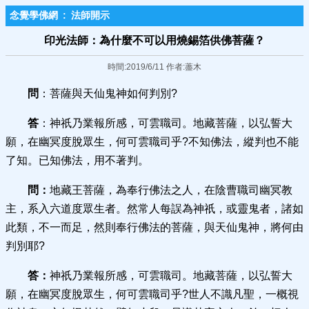
念覺學佛網
:
法師開示
印光法師：為什麼不可以用燒錫箔供佛菩薩？
時間:2019/6/11 作者:藎木
問
：菩薩與天仙鬼神如何判別?
答
：神祇乃業報所感，可雲職司。地藏菩薩，以弘誓大
願，在幽冥度脫眾生，何可雲職司乎?不知佛法，縱判也不能
了知。已知佛法，用不著判。
問：
地藏王菩薩，為奉行佛法之人，在陰曹職司幽冥教
主，系入六道度眾生者。然常人每誤為神祇，或靈鬼者，諸如
此類，不一而足，然則奉行佛法的菩薩，與天仙鬼神，將何由
判別耶?
答：
神祇乃業報所感，可雲職司。地藏菩薩，以弘誓大
願，在幽冥度脫眾生，何可雲職司乎?世人不識凡聖，一概視