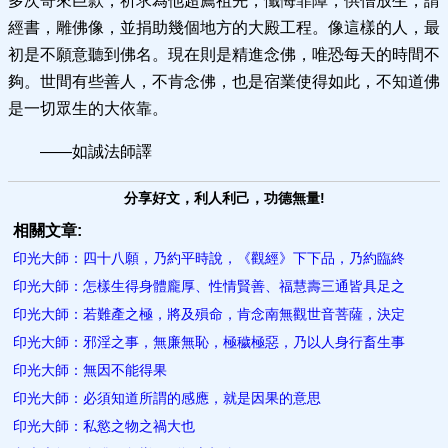
多次寄來巨款，祈求為他超薦祖先，懺悔罪障，供僧放生，請
經書，雕佛像，並捐助幾個地方的大殿工程。像這樣的人，最
初是不願意聽到佛名。現在則是精進念佛，唯恐每天的時間不
夠。世間有些善人，不肯念佛，也是宿業使得如此，不知道佛
是一切眾生的大依靠。
——如誠法師譯
分享好文，利人利己，功德無量!
相關文章:
印光大師：四十八願，乃約平時說，《觀經》下下品，乃約臨終
印光大師：怎樣生得身體龐厚、性情賢善、福慧壽三通皆具足之
印光大師：若難產之極，將及殞命，肯念南無觀世音菩薩，決定
印光大師：邪淫之事，無廉無恥，極穢極惡，乃以人身行畜生事
印光大師：無因不能得果​
印光大師：必須知道所謂的感應，就是因果的意思
印光大師：私慾之物之禍大也