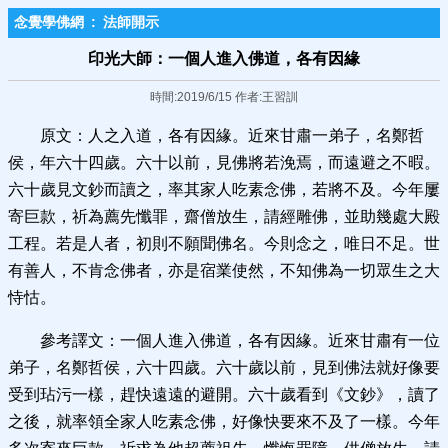
念覺學佛網
:
法師開示
印光大師：一個人進入佛道，各有因緣
時間:2019/6/15 作者:王習訓
原文：人之入道，各有因緣。近來甘肅一弟子，名鄭哲
侯，年六十四歲。六十以前，見佛將若浼焉，而遠避之不暇。
六十歲見文鈔而讀之，率其家人吃素念佛，若將不及。今年屢
寄巨款，祈為薦先懺罪，齋僧放生，請經雕佛，並助幾處大殿
工程。若是人者，初則不願聞佛名。今則念之，唯日不足。世
有善人，不肯念佛者，亦是宿業使然，不知佛為一切眾生之大
恃怙。
參考譯文：一個人進入佛道，各有因緣。近來甘肅有一位
弟子，名鄭哲侯，六十四歲。六十歲以前，見到佛法就好像要
受到玷污一樣，趕快遠遠的避開。六十歲看到《文鈔》，讀了
之後，就率領全家人吃素念佛，好像快要來不及了一樣。今年