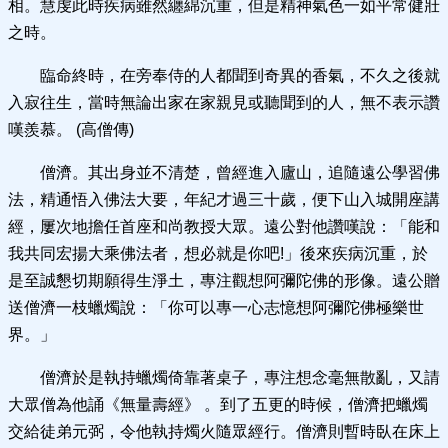
相。慧虔此時疾病雖然纏綿沉重，但是精神氣色一如平常健壯
之時。
臨命終時，在旁奉侍的人都聞到奇異的香氣，不久之後就
入寂往生，當時無論出家在家親見或聽聞到的人，無不表示讚
嘆羨慕。 (高僧傳)
僧濟。其出身並不清楚，曾經進入廬山，追隨遠公學習佛
法，精通悟入佛法大要，年紀才過三十歲，便下山入城開座講
經，屢次地擔任首座和尚教授大眾。遠公對他讚嘆說：「能和
我共同宏揚大乘佛法者，想必就是你吧!」後來疾病沉重，於
是至誠懇切期願得生淨土，專注觀想阿彌陀佛的形像。遠公贈
送僧濟一枝蠟燭說：「你可以專一心志憶想阿彌陀佛極樂世
界。」
僧濟於是執持蠟燭倚靠著桌子，專注想念毫無散亂，又請
大眾僧為他誦《無量壽經》 。到了五更的時候，僧濟把蠟燭
交給徒弟元弼，令他執持燭火隨眾經行。僧濟則暫時臥在床上