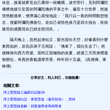
休息，接著就夢見自己秉持一枝蠟燭，凌空而行，見到阿彌陀
佛將他接引安置於阿彌陀佛的手掌之中，遍至十方世界，然後
突然醒過來，僧濟滿心喜悅地說：「我只以一夜的時間觀想憶
念，便蒙阿彌陀佛接引。並自己省悟色身乃是四大假合，疾病
痛苦的感覺現在已經全部消失。」
隔天晚上，忽然起身站立，眼光迎向天空，好像看到什麼
東西似的，並告訴弟子元弼說：「佛來了，我往生去了!」然
後轉身向西方而逝。當時正當極熱的炎夏，經過三天而身體毫
無變化，奇異的香氣濃厚芳香。時年四十五歲。 (高僧傳。東
林傳)
分享好文，利人利己，功德無量!
相關文章:
淨土聖賢錄三編新白話版36
淨土聖賢錄白話：東晉慧遠（蓮宗初祖），慧持
淨土聖賢錄易解：祁婆迦尊者馬鳴尊者