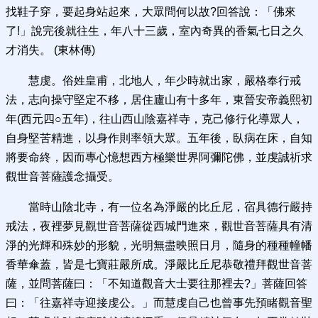
找鞋子穿，要起身站起來，大眾問何以故?回答說：「佛來
了!」說完後就往生，年八十三歲，室內奇異的香氣七日之久
才消失。 (東林傳)
慧虔。俗姓皇甫，北地人，年少時就出家，嚴格奉行戒
法，志向操守堅定不移，居住廬山有十多年，東晉安帝義熙初
年(西元四○五年)，往山西山陰嘉祥寺，克己修行化導眾人，
自身堅苦精進，以身作則率領大眾。五年後，臥病在床，自知
將要命終，因而專心憶想西方極樂世界阿彌陀佛，並虔誠祈求
觀世音菩薩護念攝受。
當時山陰北寺，有一位名為淨嚴的比丘尼，宿具德行嚴持
戒法，夜裡夢見觀世音菩薩從西城門進來，觀世音菩薩具有清
淨的光輝和殊妙的形貌，光明無盡映照日月，隨身的種種幢幡
香華傘蓋，皆是七寶莊嚴所成。淨嚴比丘尼恭敬禮拜觀世音菩
薩，並問菩薩曰：「不知道觀音大士要往那裡去?」菩薩回答
曰：「往嘉祥寺迎接虔公。」而慧虔自己也曾事先預睹觀音聖