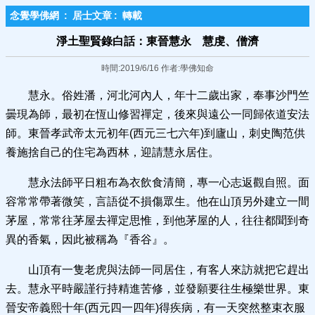
念覺學佛網
:
居士文章
:
轉載
淨土聖賢錄白話：東晉慧永 慧虔、僧濟
時間:2019/6/16 作者:學佛知命
慧永。俗姓潘，河北河內人，年十二歲出家，奉事沙門竺
曇現為師，最初在恆山修習禪定，後來與遠公一同歸依道安法
師。東晉孝武帝太元初年(西元三七六年)到廬山，刺史陶范供
養施捨自己的住宅為西林，迎請慧永居住。
慧永法師平日粗布為衣飲食清簡，專一心志返觀自照。面
容常常帶著微笑，言語從不損傷眾生。他在山頂另外建立一間
茅屋，常常往茅屋去禪定思惟，到他茅屋的人，往往都聞到奇
異的香氣，因此被稱為『香谷』。
山頂有一隻老虎與法師一同居住，有客人來訪就把它趕出
去。慧永平時嚴謹行持精進苦修，並發願要往生極樂世界。東
晉安帝義熙十年(西元四一四年)得疾病，有一天突然整束衣服