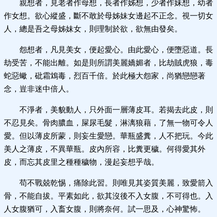
親想者，見老者作母想，長者作姊想，少者作妹想，幼者
作女想。欲心縱盛，斷不敢於母姊妹女邊起不正念。視一切女
人，總是吾之母姊妹女，則理制於欲，欲無由發矣。
怨想者，凡見美女，便起愛心。由此愛心，便墮惡道。長
劫受苦，不能出離。如是則所謂美麗嬌媚者，比劫賊虎狼，毒
蛇惡蠍，砒霜鴆毒，烈百千倍。於此極大怨家，尚猶戀戀著
念，豈非迷中倍人。
不淨者，美貌動人，只外面一層薄皮耳。若揭去此皮，則
不忍見矣。骨肉膿血，屎尿毛髮，淋漓狼藉，了無一物可令人
愛。但以薄皮所蒙，則妄生愛戀。華瓶盛糞，人不把玩。今此
美人之薄皮，不異華瓶。皮內所容，比糞更穢。何得愛其外
皮，而忘其皮里之種種穢物，漫起妄想乎哉。
苟不戰兢乾惕，痛除此習。則唯見其姿質美麗，致愛箭入
骨，不能自拔。平素如此，欲其沒後不入女腹，不可得也。入
人女腹猶可，入畜女腹，則將奈何。試一思及，心神驚怖。