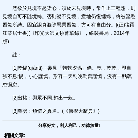
然欲於見境不起染心，須於未見境時，常作上三種想，則
見境自可不隨境轉。否則縱不見境，意地仍復纏綿，終被淫慾
習氣所縛。固宜認真滌除惡業習氣，方可有自由分。[(正)復甬
江某居士書](《印光大師文鈔菁華錄》，線裝書局，2014年
版)
註：
[1]乾惕(qiántì)：參見「朝乾夕惕」條。乾，乾乾，即自
強不息;惕，小心謹慎。形容一天到晚勤奮謹慎，沒有一點疏
忽懈怠。
[2]出格：與眾不同;超出一般。
[3]塵勞：煩惱之異名。(《佛學大辭典》)
分享好文，利人利己，功德無量!
相關文章: