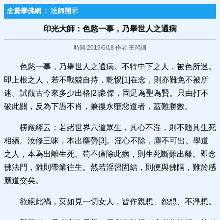
念覺學佛網
:
法師開示
印光大師：色慾一事，乃舉世人之通病
時間:2019/6/18 作者:王習訓
色慾一事，乃舉世人之通病。不特中下之人，被色所迷。
即上根之人，若不戰兢自持，乾惕[1]在念，則亦難免不被所
迷。試觀古今來多少出格[2]豪傑，固足為聖為賢。只由打不
破此關，反為下愚不肖，兼復永墮惡道者，蓋難勝數。
楞嚴經云：若諸世界六道眾生，其心不淫，則不隨其生死
相續。汝修三昧，本出塵勞[3]。淫心不除，塵不可出。學道
之人，本為出離生死。苟不痛除此病，則生死斷難出離。即念
佛法門，雖則帶業往生。然若淫習固結，則便與佛隔，難於感
應道交矣。
欲絕此禍，莫如見一切女人，皆作親想、怨想、不淨想。