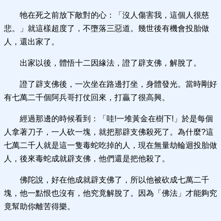
牠在死之前放下敵對的心：「沒人傷害我，這個人很慈
悲。」就這樣超度了，不墮落三惡道。幾世後有機會投胎做
人，還出家了。
出家以後，體悟十二因緣法，證了辟支佛，解脫了。
證了辟支佛後，一次坐在路邊打坐，身體發光。當時剛好
有七萬二千個阿兵哥打仗回來，打贏了很高興。
經過那邊的時候看到：「哇!一堆黃金在樹下!」於是每個
人拿著刀子，一人砍一塊，就把那辟支佛殺死了。為什麼?這
七萬二千人就是這一隻毒蛇吃掉的人，現在無量劫輪迴投胎做
人，後來毒蛇成就辟支佛，他們還是把他殺了。
佛陀說，好在他成就辟支佛了，所以他被砍成七萬二千
塊，他一點恨也沒有，他究竟解脫了。因為「佛法」才能夠究
竟幫助你離苦得樂。