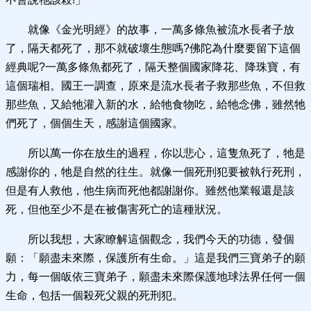
就像《金光明經》的故事，一萬多條魚被流水長者子放
了，隔天都死了，那不就破壞生態嗎?佛陀為什麼要留下這個
經典呢?一萬多條魚都死了，隔天整個國家降花、降珠寶，有
這個瑞相。國王一調查，原來是流水長者子救那些魚，不但救
那些魚，又給牠灌入新的水，給牠食物吃，給牠念佛，雖然牠
們死了，個個生天，感謝這個國家。
所以萬一你在放生的過程，你以悲心，這隻魚死了，牠是
感謝你的，牠是自然的往生。就像一個死刑犯要被執行死刑，
但是有人救他，他生病而死他都謝謝你。雖然他業報還是該
死，但他至少不是在被傷害死亡的這種狀況。
所以我想，大家瞭解這個觀念，我們今天的功德，發個
願：「願盡未來際，保護所有生命。」這是我們三寶弟子的願
力，每一個皈依三寶弟子，願盡未來際保護地球法界任何一個
生命，包括一個殺死父親的死刑犯。