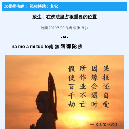
念覺學佛網
:
視頻轉貼
:
其它
放生，在佛法里占很重要的位置
時間:2019/6/20 作者:學佛-長沙
na mo a mi tuo fo
南
無 阿 彌 陀 佛