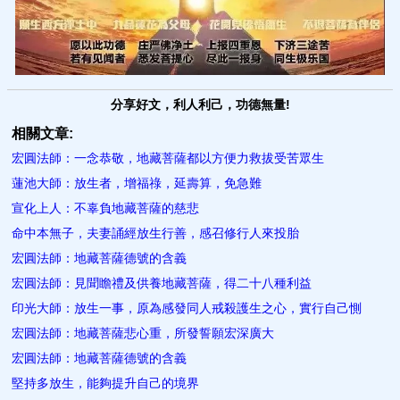
分享好文，利人利己，功德無量!
相關文章:
宏圓法師：一念恭敬，地藏菩薩都以方便力救拔受苦眾生
蓮池大師：放生者，增福祿，延壽算，免急難
宣化上人：不辜負地藏菩薩的慈悲
命中本無子，夫妻誦經放生行善，感召修行人來投胎
宏圓法師：地藏菩薩德號的含義
宏圓法師：見聞瞻禮及供養地藏菩薩，得二十八種利益
印光大師：放生一事，原為感發同人戒殺護生之心，實行自己惻
宏圓法師：地藏菩薩悲心重，所發誓願宏深廣大
宏圓法師：地藏菩薩德號的含義
堅持多放生，能夠提升自己的境界