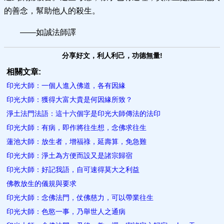
的善念，幫助他人的殺生。
——如誠法師譯
分享好文，利人利己，功德無量!
相關文章:
印光大師：一個人進入佛道，各有因緣
印光大師：獲得大富大貴是何因緣所致？
淨土法門法語：這十六個字是印光大師傳法的法印
印光大師：有病，即作將往生想，念佛求往生
蓮池大師：放生者，增福祿，延壽算，免急難
印光大師：淨土為方便而設又是諸​宗歸宿
印光大師：好記我語，自可速得莫大之利益
佛教放生的儀規與要求
印光大師：念佛法門，仗佛慈力，可以帶業往生
印光大師：色慾一事，乃舉世人之通病