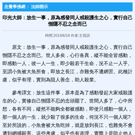
念覺學佛網
:
法師開示
印光大師：放生一事，原為感發同人戒殺護生之心，實行自己
惻隱不忍之念而已
時間:2019/6/18 作者:王習訓
原文：放生一事，原為感發同人戒殺護生之心，實行自己
惻隱不忍之念而已。世人多矣，心行各異，縱不能全皆感動，
即感動一人，彼一人一生，即少殺若干生命，況不止一人乎。
至謂小魚被大魚所食，即放之長江，亦難免不遭網罟。此種計
慮，似乎有理，實則為阻人善念，助人殺業。
參考譯文：放生這件事，原本是為了感動發起大家戒殺護
生的心，實修自己惻隱不忍的念頭罷了。世間人多了，心中所
想，各有不同，縱然不能夠全都被感動，即使只感動一個人，
那一個人的一生，就少殺了很多的生命，何況不只一個人呢?
至於所說的，小魚會被大魚吃掉，就是放到長江，也難免不會
遭到網捕殺害。這些考慮，似乎也有道理，實際上是阻止他人