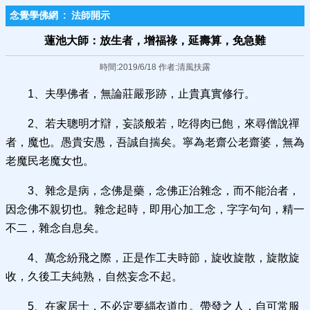
念覺學佛網
:
法師開示
蓮池大師：放生者，增福祿，延壽算，免急難
時間:2019/6/18 作者:清風扶露
1、夫學佛者，無論莊嚴形跡，止貴真實修行。
2、若夫聰明才辯，妄談般若，吃得肉已飽，來尋僧說禪
者，魔也。愚貴安愚，吾誠自揣矣。寧為老齋公老齋婆，無為
老魔民老魔女也。
3、雜念是病，念佛是藥，念佛正治雜念，而不能治者，
因念佛不親切也。雜念起時，即用心加工念，字字句句，精一
不二，雜念自息矣。
4、萬念紛飛之際，正是作工夫時節，旋收旋散，旋散旋
收，久後工夫純熟，自然妄念不起。
5、在家居士，不必定要緇衣道巾。帶發之人，自可常服