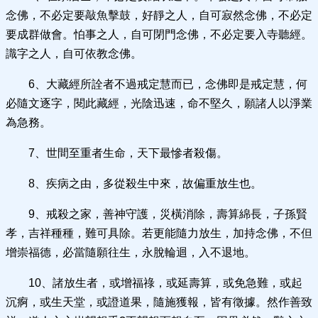
念佛，不必定要敲魚擊鼓，好靜之人，自可寂然念佛，不必定
要成群做會。怕事之人，自可閉門念佛，不必定要入寺聽經。
識字之人，自可依教念佛。
6、大藏經所詮者不過戒定慧而已，念佛即是戒定慧，何
必隨文逐字，閱此藏經，光陰迅速，命不堅久，願諸人以淨業
為急務。
7、世間至重者生命，天下最慘者殺傷。
8、疾病之由，多從殺生中來，故偏重放生也。
9、戒殺之家，善神守護，災橫消除，壽算綿長，子孫賢
孝，吉祥種種，難可具除。若更能隨力放生，加持念佛，不但
增崇福德，必當隨願往生，永脫輪迴，入不退地。
10、諸放生者，或增福祿，或延壽算，或免急難，或起
沉痾，或生天堂，或證道果，隨施獲報，皆有徵據。然作善致