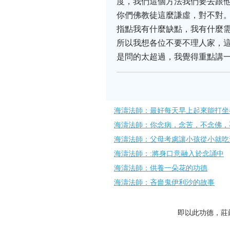
度，我們這個方法我們要去跟
你們佛教徒這麼謙虛，對不對
指點我有什麼缺點，我有什麼
所以我想各位不要不理人家，這
是問的太超過，我覺得重點講
海濤法師：最好每天早上起來能打坐
海濤法師：你念病，念苦，不念佛，
海濤法師：父母考慮讓小孩從小就吃
海濤法師：:將身口意融入於念誦中
海濤法師：供養一朵花的功德
海濤法師：吝嗇鬼伊利沙的故事
即以此功德，莊