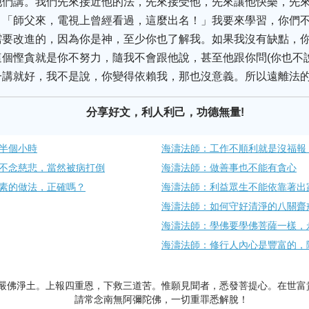
他們講。我們先來接近他的法，先來接受他，先來讓他快樂，先
。「師父來，電視上曾經看過，這麼出名！」我要來學習，你們
需要改進的，因為你是神，至少你也了解我。如果我沒有缺點，
個慳貪就是你不努力，隨我不會跟他說，甚至他跟你問(你也不
一講就好，我不是說，你變得依賴我，那也沒意義。所以遠離法
分享好文，利人利己，功德無量!
半個小時
海濤法師：工作不順利就是沒福報
不念慈悲，當然被病打倒
海濤法師：做善事也不能有貪心
素的做法，正確嗎？
海濤法師：利益眾生不能依靠著出
海濤法師：如何守好清淨的八關齋
海濤法師：學佛要學佛菩薩一樣，
海濤法師：修行人內心是豐富的，
嚴佛淨土。上報四重恩，下救三道苦。惟願見聞者，悉發菩提心。在世富
請常念南無阿彌陀佛，一切重罪悉解脫！