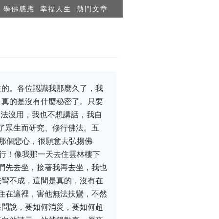
學佛感應
幸福人生
熱門文章
生的。各位認識我那麼久了，我
，真的是沒有什麼秘密了。只要
佛法沒用，我也不想講話，我自
為了眾生而研究、修行佛法。五
有那個悲心，很願意去弘揚佛
不行！像我那一天去住雲林樓下
你們先去坐，接著我再去坐，我也
扶彎不成，這間是真的，沒有在
們住在這裡，害他無法扶鸞，不然
在問說，要如何消災，要如何超