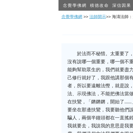
念覺學佛網
積德改命
深信因果
念覺學佛網
>>
法師開示
>> 海濤法師
於法而不秘惜。太重要了
沒有說哪一個重要，哪一個不
能夠幫助眾生的，我們就要盡力
己修行就好了，我跟他講那個有
者，所以要遠離法慳，就是說，
法、示現佛法，不能把佛法當做
在扶鸞，「鏘鏘鏘，開始了..
要坐在那邊扶鸞，我要聽他們
騙人，兩個半鐘頭都在一直搖鈴
我就要去，我說我的意思是我