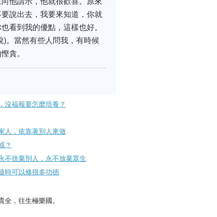
來向他請示，他就很歡喜。原來
不要說出去，我要來知道，你就
你也看到我的優點，這樣也好。
說)。當然有些人問我，有時候
的慳貪。
，沒福報要怎麼培養？
家人，依靠著別人來做
戒？
永不捨棄別人，永不放棄眾生
隨時可以修很多功德
貴全，往生極樂國。