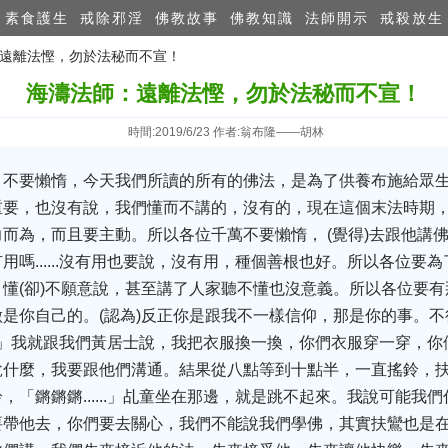
素食護生
戒除邪淫
佛教故事
佛教知識
法師開示
戒殺放生
：遠離法慳，勿於法秘而不宣！
海濤法師：遠離法慳，勿於法秘而不宣！
時間:2019/6/23 作者:翁布隆——胡林
，不要懶惰，今天我們所讀的所有的佛法，是為了供養布施給眾
重要，也沒有說，我們懂而不講的，沒有的，現在這個末法時期
而為，而且要主動。所以各位千萬不要懶惰， (覺得)去跟他講
用嗎......沒有用也要說，沒有用，種個善根也好。所以各位要
懂(卻)不願意說，甚至講了人家聽不懂也沒意義。所以各位要
是你自己的。(認為)反正你是跟我不一樣信仰，那是你的事。
....」我就跟我們黃居士說，我把衣服換一換，你們衣服穿一穿，
說什麼，我要跟他們溝通。結果從八點等到十點半，一直搖鈴，
，「鏘鏘鏘......」乩童坐在那邊，就是跳不起來。我說可能我
要帶他去，你們要去關心，我們不能說我們學佛，其實扶鸞也是