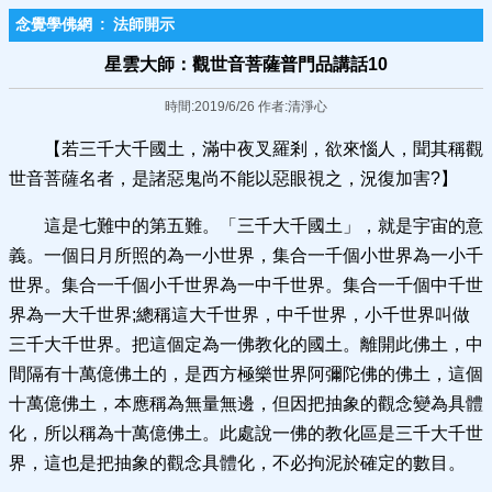
念覺學佛網
:
法師開示
星雲大師：觀世音菩薩普門品講話10
時間:2019/6/26 作者:清淨心
【若三千大千國土，滿中夜叉羅剎，欲來惱人，聞其稱觀
世音菩薩名者，是諸惡鬼尚不能以惡眼視之，況復加害?】
這是七難中的第五難。「三千大千國土」，就是宇宙的意
義。一個日月所照的為一小世界，集合一千個小世界為一小千
世界。集合一千個小千世界為一中千世界。集合一千個中千世
界為一大千世界;總稱這大千世界，中千世界，小千世界叫做
三千大千世界。把這個定為一佛教化的國土。離開此佛土，中
間隔有十萬億佛土的，是西方極樂世界阿彌陀佛的佛土，這個
十萬億佛土，本應稱為無量無邊，但因把抽象的觀念變為具體
化，所以稱為十萬億佛土。此處說一佛的教化區是三千大千世
界，這也是把抽象的觀念具體化，不必拘泥於確定的數目。