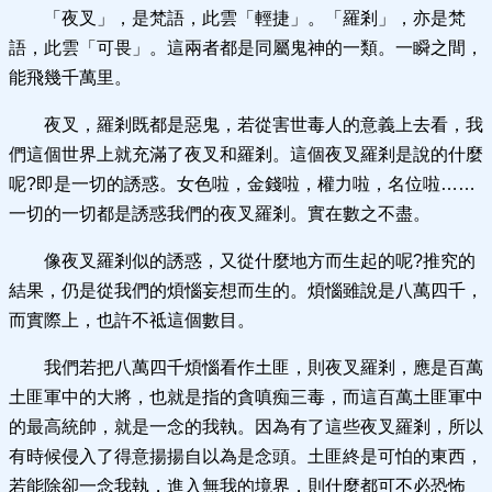
「夜叉」，是梵語，此雲「輕捷」。「羅剎」，亦是梵
語，此雲「可畏」。這兩者都是同屬鬼神的一類。一瞬之間，
能飛幾千萬里。
夜叉，羅剎既都是惡鬼，若從害世毒人的意義上去看，我
們這個世界上就充滿了夜叉和羅剎。這個夜叉羅剎是說的什麼
呢?即是一切的誘惑。女色啦，金錢啦，權力啦，名位啦……
一切的一切都是誘惑我們的夜叉羅剎。實在數之不盡。
像夜叉羅剎似的誘惑，又從什麼地方而生起的呢?推究的
結果，仍是從我們的煩惱妄想而生的。煩惱雖說是八萬四千，
而實際上，也許不祗這個數目。
我們若把八萬四千煩惱看作土匪，則夜叉羅剎，應是百萬
土匪軍中的大將，也就是指的貪嗔痴三毒，而這百萬土匪軍中
的最高統帥，就是一念的我執。因為有了這些夜叉羅剎，所以
有時候侵入了得意揚揚自以為是念頭。土匪終是可怕的東西，
若能除卻一念我執，進入無我的境界，則什麼都可不必恐怖