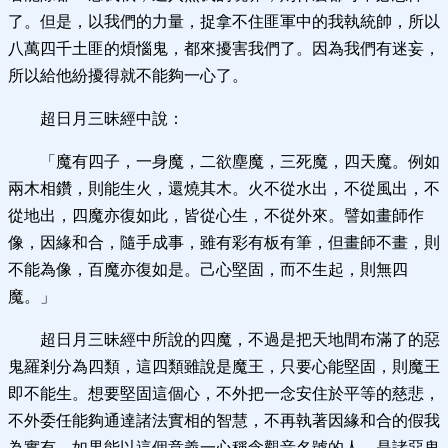
了。但是，以我們的力量，捉拿不住匪軍中的我執統帥，所以
八萬四千土匪的煩惱鬼，都來擾害我們了。因為我們有迷妄，
所以給他紛擾得就不能夠一心了。
超日月三昧經中說：
「魔有四子，一身魔，二欲塵魔，三死魔，四天魔。例如
兩木相鑽，則能生火，還燒其木。火不從水出，不從風出，不
從地出，四魔亦復如此，皆從心生，不從外來。譬如畫師作
像，因緣和合，隨手成事，雖有彩有板有筆，但畫師不畫，則
不能為像，百魔亦復如是。己心堅固，而不生起，則無四
魔。」
超日月三昧經中所說的四魔，不過是把天地間布滿了的惡
鬼羅剎分為四類，這四類雖說是魔王，只要心能堅固，則魔王
即不能生。想要堅固這個心，不外把一念安住於平等的慈悲，
不外委任能夠通達諸法實相的智慧，不再執著因緣和合的假我
為實有。如果能以這個意義一心稱念觀音名號的人，是諸惡鬼