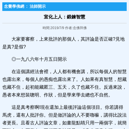
念覺學佛網
:
法師開示
宣化上人：鍛鍊智慧
時間:2019/7/9 作者:念佛拜佛
大家要審察，上來批評的那個人，其評論是否正確?見地
是真?是假?
◎一九八六年十月五日開示
在這個講經法會裡，人人都有機會講，所以每個人的智慧
也露出來，每個人的愚痴也露出來了。人如果有真智慧，想藏
也藏不住，起初能藏匿三、五天，久了也藏不住。反過來說，
愚者本來想裝聰明、作狀，但是學來學去總也不自然。
這是真考察啊!現在還加上最後評論這個項目。你若講得
馬虎，還有人批評你。但是做評論的人不要嚕囌，講得比說法
者更長。且看古人評論文章，如畫龍點睛只用一兩個字，就簡