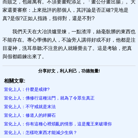
而賅之，包羅萬有。不須要畫蛇添足，「畫公仔畫出腸」。大
家還要審察：上來批評的那個人，其評論是否正確?見地是
真?是假?正如人指路，指得對，還是不對?
我們天天在大冶洪爐里煉，一點渣滓，絲毫骯髒的東西也
不能存在。專心學佛的人，不論旁人講得好或不好，他都是注
目凝神，洗耳恭聽;不注意的人就睡覺去了。這是考驗，把真
與假都鍛鍊出來了。
分享好文，利人利己，功德無量!
相關文章:
宣化上人：什麼是戒律?
宣化上人：佛修行這種法門，就為了令眾生​真正
宣化上人：不守戒就是末法
宣化上人：修道人的絆腳石
宣化上人：你有這種心裡煩亂的情形，這是魔王來破壞你
宣化上人：怎樣吃東西才能減少生病？