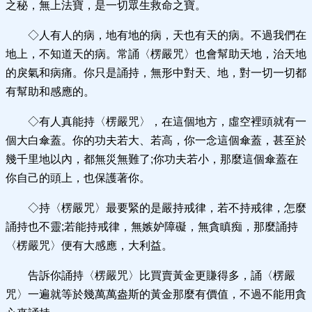
之秘，無上法寶，是一切眾生救命之寶。
◇人有人的病，地有地的病，天也有天的病。不過我們在
地上，不知道天的病。常誦〈楞嚴咒〉也會幫助天地，治天地
的戾氣和病痛。你只是誦持，無形中對天、地，對一切一切都
有幫助和感應的。
◇有人真能持〈楞嚴咒〉，在這個地方，虛空裡頭就有一
個大白傘蓋。你的功夫若大、若高，你一念這個傘蓋，甚至於
幾千里地以內，都無災無難了;你功夫若小，那麼這個傘蓋在
你自己的頭上，也保護著你。
◇持〈楞嚴咒〉最要緊的是嚴持戒律，若不持戒律，怎麼
誦持也不靈;若能持戒律，無嫉妒障礙，無貪瞋痴，那麼誦持
〈楞嚴咒〉便有大感應，大利益。
告訴你誦持〈楞嚴咒〉比買賣黃金更賺得多，誦〈楞嚴
咒〉一遍就等於幾萬萬盎斯的黃金那麼有價值，不過不能用貪