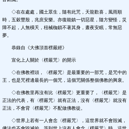
◇在在處處，國土眾生，隨有此咒，天龍歡喜，風雨順
時，五穀豐殷，兆庶安樂。亦復能鎮一切惡星，隨方變怪，災
障不起，人無橫夭，杻械枷鎖不著其身，晝夜安眠，常無惡
夢。
恭錄自《大佛頂首楞嚴經》
宣化上人關於〈楞嚴咒〉的開示
◇在佛教裡頭，〈楞嚴咒〉是最重要的一部咒，是咒中的
王，也是咒裡邊最長的一個咒，這個咒關係整個佛教的興衰。
◇在佛教里再沒有比〈楞嚴咒〉更重要了，〈楞嚴咒〉是
正法的代表，有〈楞嚴咒〉就有正法，沒有〈楞嚴咒〉就沒有
正法，不會背〈楞嚴咒〉不配做佛教徒。
◇世界上若有一人會念〈楞嚴咒〉，這世界就不會毀滅，
佛法也不會毀滅的。等到世上沒有人會念〈楞嚴咒〉時，這世