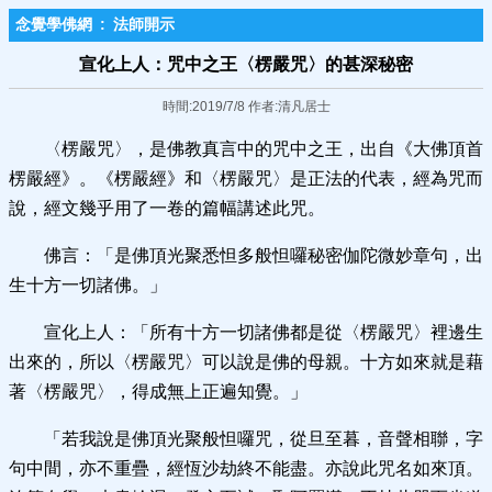
念覺學佛網
:
法師開示
宣化上人：咒中之王〈楞嚴咒〉的甚深秘密
時間:2019/7/8 作者:清凡居士
〈楞嚴咒〉，是佛教真言中的咒中之王，出自《大佛頂首
楞嚴經》。《楞嚴經》和〈楞嚴咒〉是正法的代表，經為咒而
說，經文幾乎用了一卷的篇幅講述此咒。
佛言：「是佛頂光聚悉怛多般怛囉秘密伽陀微妙章句，出
生十方一切諸佛。」
宣化上人：「所有十方一切諸佛都是從〈楞嚴咒〉裡邊生
出來的，所以〈楞嚴咒〉可以說是佛的母親。十方如來就是藉
著〈楞嚴咒〉，得成無上正遍知覺。」
「若我說是佛頂光聚般怛囉咒，從旦至暮，音聲相聯，字
句中間，亦不重疊，經恆沙劫終不能盡。亦說此咒名如來頂。