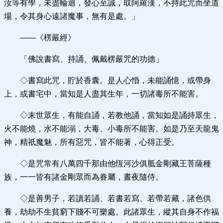
汝等有學，未盡輪迴，發心至誠，取阿羅漢，不持此咒而坐道
場，令其身心遠諸魔事，無有是處。」
——《楞嚴經》
「佛說書寫、持誦、佩戴楞嚴咒的功德」
◇書寫此咒，貯於香囊。是人心惛，未能誦憶，或帶身
上，或書宅中，當知是人盡其生年，一切諸毒所不能害。
◇末世眾生，有能自誦，若教他誦，當知如是誦持眾生，
火不能燒，水不能溺，大毒、小毒所不能害。如是乃至天龍鬼
神，精祇魔魅，所有惡咒，皆不能著，心得正受。
◇是咒常有八萬四千那由他恆河沙俱胝金剛藏王菩薩種
族，一一皆有諸金剛眾而為眷屬，晝夜隨侍。
◇是善男子，若讀若誦、若書若寫、若帶若藏，諸色供
養，劫劫不生貧窮下賤不可樂處。此諸眾生，縱其自身不作福