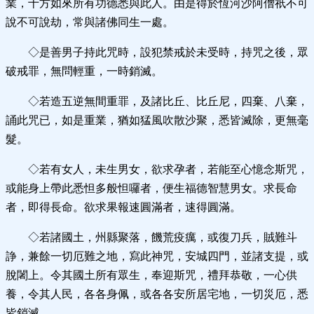
業，十方如來所有功德悉與此人。由是得於恆河沙阿僧祇不可
說不可說劫，常與諸佛同生一處。
◇是善男子持此咒時，設犯禁戒於未受時，持咒之後，眾
破戒罪，無問輕重，一時銷滅。
◇若造五逆無間重罪，及諸比丘、比丘尼，四棄、八棄，
誦此咒已，如是重業，猶如猛風吹散沙聚，悉皆滅除，更無毫
髮。
◇若有女人，未生男女，欲求孕者，若能至心憶念斯咒，
或能身上帶此悉怛多般怛囉者，便生福德智慧男女。求長命
者，即得長命。欲求果報速圓滿者，速得圓滿。
◇若諸國土，州縣聚落，饑荒疫癘，或復刀兵，賊難斗
諍，兼餘一切厄難之地，寫此神咒，安城四門，並諸支提，或
脫闍上。令其國土所有眾生，奉迎斯咒，禮拜恭敬，一心供
養，令其人民，各各身佩，或各各安所居宅地，一切災厄，悉
皆銷滅。