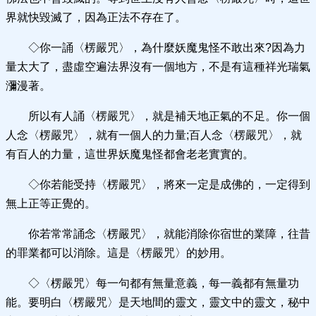
界就快毀滅了，因為正法不存在了。
◇你一誦〈楞嚴咒〉，為什麼妖魔鬼怪不敢出來?因為力
量太大了，盡虛空遍法界沒有一個地方，不是有這種祥光瑞氣
瀰漫著。
所以有人誦〈楞嚴咒〉，就是補天地正氣的不足。你一個
人念〈楞嚴咒〉，就有一個人的力量;百人念〈楞嚴咒〉，就
有百人的力量，這世界妖魔鬼怪都會老老實實的。
◇你若能受持〈楞嚴咒〉，將來一定是成佛的，一定得到
無上正等正覺的。
你若常常誦念〈楞嚴咒〉，就能消除你宿世的業障，往昔
的罪業都可以消除。這是〈楞嚴咒〉的妙用。
◇〈楞嚴咒〉每一句都有無量意義，每一義都有無量功
能。要明白〈楞嚴咒〉是天地間的靈文，靈文中的靈文，秘中