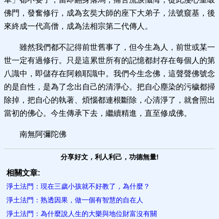
佛門，發奮修行，成為玄奘大師的座下大弟子，法號窺基，後
來終成一代高僧，成為法相宗第二代傳人。
雖然我們都不記得前世舊事了，但今生為人，前世或某一
世一定有過修行。只是這累世所有的記憶都封存在每個人的第
八識中，即儲存在阿賴耶識中。我們今生念佛，這聲聲佛號念
的是自性，是為了念出自己的清淨心。把自心塵染的污穢都掃
除掉，把自心的執著、煩惱都連根斷除，心清淨了，就會照出
當初的佛心。今生傳承下去，繼續精進，直至修成佛。
南無阿彌陀佛
分享好文，利人利己，功德無量!
相關文章:
淨土法門：現在三歲小孩就不好教了，為什麼？
淨土法門：熟透因果，做一​個有智慧的自在人
淨土法門：為什麼說人生的大樂與地位財富沒有關​