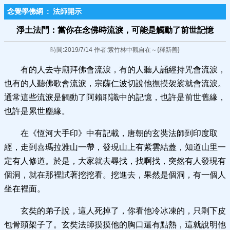
念覺學佛網
:
法師開示
淨土法門：當你在念佛時流淚，可能是觸動​了前世記憶
時間:2019/7/14 作者:紫竹林中觀自在～{釋新善}
有的人去寺廟拜佛會流淚，有的人聽人誦經持咒會流淚，
也有的人聽佛歌會流淚，宗薩仁波切說他撫摸袈裟就會流淚。
通常這些流淚是觸動了阿賴耶識中的記憶，也許是前世舊緣，
也許是累世塵緣。
在《恆河大手印》中有記載，唐朝的玄奘法師到印度取
經，走到喜瑪拉雅山一帶，發現山上有紫雲結蓋，知道山里一
定有人修道。於是，大家就去尋找，找啊找，突然有人發現有
個洞，就在那裡試著挖挖看。挖進去，果然是個洞，有一個人
坐在裡面。
玄奘的弟子說，這人死掉了，你看他冷冰凍的，只剩下皮
包骨頭架子了。玄奘法師摸摸他的胸口還有點熱，這就說明他