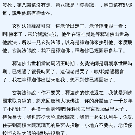
沒死，第八識還沒有走。第八識是「暖壽識」，胸口還有點暖
氣，說明他還有壽命在。
玄奘法師敲敲引罄，這老僧出定了。老僧睜開眼一看：
啊!佛來了，來給我說法啦。他坐在這裡就是等釋迦佛出世為
他說法，所以一見玄奘法師，以為是釋迦佛來接引他、來度脫
他。玄奘法師說：我不是釋迦佛，釋迦佛已經圓寂多年了。
釋迦佛出世相當於周昭王時期，玄奘法師是唐朝李世民時
期，已經過了很長時間了。這個老僧哭了：唉!我錯過機會
了，我在等釋迦佛出世來度我，想不到佛已經圓寂了。
玄奘法師說：你不要哭，釋迦佛的佛法還在，我就是到佛
國求取真經的，將來回唐朝大振佛法。你的身體坐了一千多年
了不能用了，再換一個身體吧!你趕快去皇宮投胎做皇太子，
待你長大，我也該從天竺取經歸來，我們一起弘法利生，你記
住要到高樓大院琉璃瓦的皇宮去投胎，小地方不要去。老僧便
按照玄奘大師的指點去投胎了。