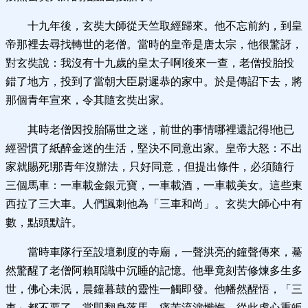
十九年後，玄奘大師從天竺取經歸來。他不忘前約，到皇
帝那裡去尋找轉世的老僧。當時的皇帝是唐太宗，他很驚訝，
對玄奘說：我沒有十九歲的皇太子啊!後來一查，老僧投胎投
錯了地方，投到了當朝大臣尉遲恭的家中。於是傳詔下去，將
那個青年宣來，令其隨玄奘出家。
其時老僧因投胎隔世之迷，前世的事情哪裡還記得!他已
經習慣了紙醉金迷的生活，堅決不同意出家。皇帝大怒：不出
家就賜死!那青年沒辦法，只好同意，但提出條件，必須隨行
三個馬車：一車載金銀元寶，一車載酒，一車載美女。這些東
西拉了三大車。人們諷刺他為「三車和尚」。玄奘大師心中有
數，點頭默許。
當時車隊行至設壇剃度的寺廟，一聲洪亮的鐘聲傳來，驀
然驚醒了老僧阿賴耶識中沉睡的記憶。他畢竟刻苦修煉多生多
世，佛心未泯，晨鐘暮鼓的靈性一觸即發。他幡然醒悟，「三
車」都不要了，當即翻身落馬，痛苦流淚懺悔，從此虔心重皈