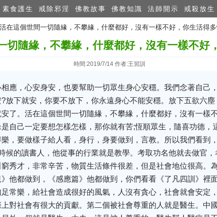
素食護生
戒除邪淫
佛教故事
佛教知識
法師開示
戒殺放生
門：活在這個世間一切隨緣，不攀緣，什麼都好，沒有一樣不好，你生活得
一切隨緣，不攀緣，什麼都好，沒有一樣不好
時間:2019/7/14 作者:王習訓
心相應，心安身安，也要幫助一切眾生身心安穩。我們念著自己
安?放下就安，你要不放下，你永遠身心不能安穩。放下五欲六塵
就安了。活在這個世間一切隨緣，不攀緣，什麼都好，沒有一樣
是自己一定要想怎樣怎樣，那你就有苦;恆順眾生，隨喜功德，
得樂，要做樣子給人看，身行，身要做到，言教。所以我們看到
古時候的讀書人，他從事的行業就是教學。考取功名他就去做官，
叫窮秀才，非常辛苦，物質生活條件很差，但是社會地位很高。為
規》他都做到，《感應篇》他都做到，你們看看《了凡四訓》裡
知足常樂，給社會造成很好的風氣，人沒有貪心，社會就會安定
際上對社會有很大的貢獻。第二個被社會尊重的人就是醫生。中