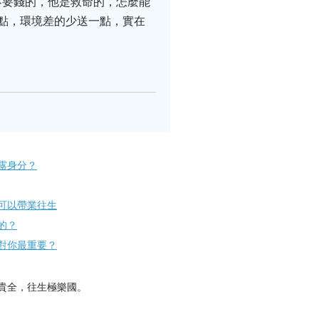
不要錢的，他是救命的，怎麼能
點，環境差的少送一點，實在
​身分？
可以帶業往生
的？
對你最重要？
貴全，往生極樂國。