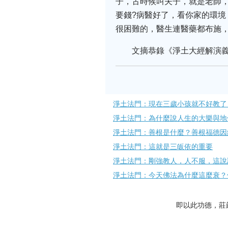
子，古時候叫夫子，就是老師
要錢?病醫好了，看你家的環
很困難的，醫生連醫藥都布施
文摘恭錄《淨土大經解演義
淨土法門：現在三歲小孩就不好教了
淨土法門：為什麼說人生的大樂與地
淨土法門：善根是什麼？善根福德因
淨土法門：這就是三皈依的重要
淨土法門：剛強教人，人不服，這說
淨土法門：今天佛法為什麼這麼衰？
即以此功德，莊