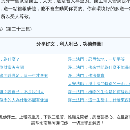
，另外一個就是醫生，大夫，這是被人尊重的。醫生幫人醫病是
境，送一點禮報酬他，他不會主動問你要的。你家環境好的多送一
，所以受人尊敬。
》(第二十三集)
分享好文，利人利己，功德無量!
，為什麼？
淨土法門：忍辱如地，一切平等
位財富沒有關​
淨土法門：佛來世間為什麼不能暴露
緣同時具足，這一生才會有
淨土法門：佛法是寶
大安法師：淨土法門特別的一面，
誰？說自己，不是說別人
淨土法門：植物的生命是如何緣起
修學的人為什麼不能有像過
淨土法門：這一生當中，什麼東西​
嚴佛淨土。上報四重恩，下救三道苦。惟願見聞者，悉發菩提心。在世富
請常念南無阿彌陀佛，一切重罪悉解脫！