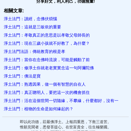
分享好文，利人利己，功德無量!
相關文章:
淨土法門：讀經，念佛伏​煩惱
淨土法門：這就是三皈依的重要
淨土法門：孝敬真正的意思是以孝敬父​母師長的
淨土法門：現在三歲小孩就不好教了，為什麼？
淨土法門法語：傳統教育的根是孝
淨土法門：當你在念佛時流淚，可能是觸動​了前
淨土法門：修淨土你就老老實實念這一句阿彌陀佛
淨土法門：佛法是寶
淨土法門：熟透因果，做一​個有智慧的自在人
淨土法門：真正聰明人，要把這一次的機會抓住​
淨土法門：活在這個世間一切隨緣，不攀緣，什麼都好，沒有一
淨土法門：植物的生命是如何緣起的？
即以此功德，莊嚴佛淨土。上報四重恩，下救三道苦。
惟願見聞者，悉發菩提心。在世富貴全，往生極樂國。