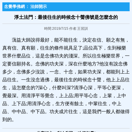
念覺學佛網
:
法師開示
淨土法門：最後往生的時候念十聲佛號是怎麼念的
時間:2019/7/15 作者:王習訓
蕅益大師說得最好，能不能往生，決定在信、願之有無，
真有信、真有願，往生的條件就具足了;品位高下，生到極樂
世界什麼品位，這是念佛功夫的淺深。所以往生極樂世界，一
定要信願持名。念佛的功夫深，深在什麼地方?他沒有說念佛
多少，念佛多少沒說，一念、十念，如果功夫深，都能到上上
品往生。一生沒念過佛，最後往生的時候念十聲，他上上品往
生，這怎麼念的?深心，什麼叫深?清淨心深，平等心更深，
覺最深。用清淨平等覺念，上上品;用平等心念，上輩，上中
品、上下品;用清淨心念，生方便有餘土，中輩往生，中上
品、中中品、中下品。功夫成片往生，這是我們一般人都做得
到的。