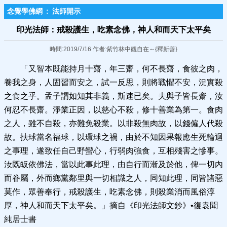
念覺學佛網
:
法師開示
印光法師：戒殺護生，吃素念佛，神​人和而天下太平矣
時間:2019/7/16 作者:紫竹林中觀自在～{釋新善}
「又智本既能持月十齋，年三齋，何不長齋，食彼之肉，
養我之身，人固習而安之，試一反思，則將戰懼不安，況實殺
之食之乎。孟子謂如知其非義，斯速已矣。夫與子皆長齋，汝
何忍不長齋。淨業正因，以慈心不殺，修十善業為第一。食肉
之人，雖不自殺，亦難免殺業。以非殺無肉故，以錢僱人代殺
故。扶球當名福球，以環球之禍，由於不知因果報應生死輪迴
之事理，遂致任自己野蠻心，行弱肉強食，互相殘害之慘事。
汝既皈依佛法，當以此事此理，由自行而漸及於他，俾一切內
而眷屬，外而鄉黨鄰里與一切相識之人，同知此理，同皆諸惡
莫作，眾善奉行，戒殺護生，吃素念佛，則殺業消而風俗淳
厚，神人和而天下太平矣。」摘自《印光法師文鈔》•復袁聞
純居士書