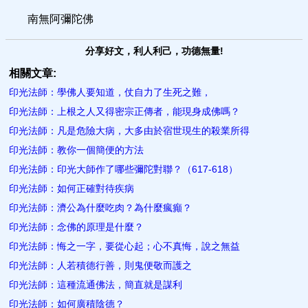
南無阿彌陀佛
分享好文，利人利己，功德無量!
相關文章:
印光法師：學佛人要知道，仗自力了生​死之難，
印光法師：上根之人又得密宗正傳者，能現身成佛嗎？
印光法師：凡是危險大病，大多由於宿世現生的殺業所得
印光法師：教你一個簡便的方法
印光法師：印光大師作了哪些彌陀對聯？（617-618）
印光法師：如何正確對待疾病
印光法師：濟公為什麼吃肉？為​什麼瘋癲？
印光法師：念佛的原理是什麼？
印光法師：悔之一字，要從心起；心不真悔，說之無益
印光法師：人若積德行善，則鬼便​敬而護之
印光法師：這種流通佛法，簡直就是謀利
印光法師：如何廣積陰德？