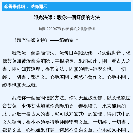
念覺學佛網
:
法師開示
印光法師：教你一個簡便的方法
時間:2019/7/8 作者:傳統文化紮根網
《印光法師文鈔》——續編卷上
我教汝一個最簡便法。汝每日至誠念佛，並念觀世音，求
佛菩薩加被汝業障消除，善根增長。果能如此，則一看古人之
書，即可知其道理，得其文法，固無須特拜師學文也。一切
經，一切書，都是文。心地若開，何愁不會作文。心地不開，
縱學也無大成就。
我教你一個最簡便的方法。你每天至誠念佛，以及念觀世
音菩薩，求佛菩薩加被你業障消除，善根增長。果真能夠如
此，那麼一看古人的書，就可以知道其中的道理，得到其中的
文法語句，根本不須要特地拜師學習文章。一切經，一切書，
都是文章。心地如果打開，何愁不會寫文章。心地如果不開，