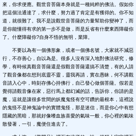
來，你求便應。觀世音菩薩本身就是一種純粹的佛法。假如你
把這個法通達了，求什麼，努力過了肯定是有獲得的。你不知
道，就很難了。我不是說觀世音菩薩的力量幫助你變神了，而
是你能懂得有求的第一步不是做，而是反省有什麼東西障礙你
了。什麼障礙你?自身不悟的無明，業障。
不要以為有一個佛形象，或者一個佛名號，大家就不減惡
行，不存善心，自以為是。很多人沒有深入地對佛法研究，修
學，有時候真觀音菩薩還是假觀音菩薩還搞不清楚，有的人請
了觀音像都在想到底靈不靈，靈我再請，實在愚昧，何不講觀
音請入心中，時刻存佛心持佛行，自己發心做個菩薩。假若是
覺得請觀音像在家，惡行馬上都幻滅的話，告訴你，你請的是
魔，這就是讓很多世間的妖魔鬼怪有空可鑽的最根本，這裡說
的鬼怪不是神鬼論中的實體鬼怪，那是迷信，而是你心中有想
隱藏的黑暗，那就好像嗜血族喜愛的氣味一般，你心裡的氣味
散發著，一引，魔便住進去了。