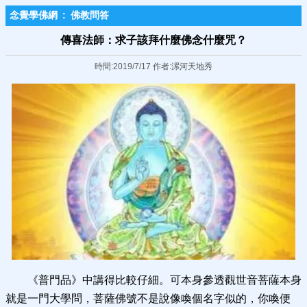
念覺學佛網
:
佛教問答
傳喜法師：求子該拜什麼佛念什麼咒？
時間:2019/7/17 作者:漯河天地秀
《普門品》中講得比較仔細。可本身參透觀世音菩薩本身
就是一門大學問，菩薩佛號不是說像喚個名字似的，你喚便