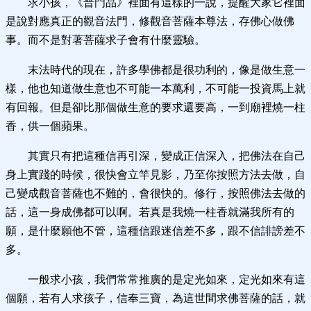
求小孩，《普門品》裡面有這樣的一說，提醒大家它裡面
是說對應真正的觀音法門，修觀音菩薩本尊法，存佛心做佛
事。而不是對著菩薩求子會有什麼靈驗。
末法時代的現在，許多學佛都是很功利的，像是做生意一
樣，他也知道做生意也不可能一本萬利，不可能一投資馬上就
有回報。但是卻比那個做生意的要求還要高，一到廟裡燒一柱
香，供一個蘋果。
其實只有把這種信再引深，變成正信深入，把佛法在自己
身上實踐的時候，很快會立竿見影，乃至你按照方法去做，自
己變成觀音菩薩也不難的，會很快的。修行，按照佛法去做的
話，這一身成佛都可以啊。若真是我燒一柱香就滿我所有的
願，是什麼願他不管，這種信跟迷信差不多，跟不信誹謗差不
多。
一般求小孩，我們常常推廣的是定光如來，定光如來有這
個願，若有人求孩子，信奉三寶，為這世間求佛菩薩的話，就