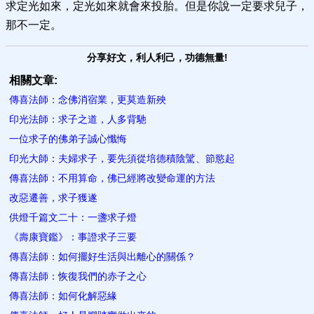
求定光如來，定光如來就會來投胎。但是你說一定要求兒子，
那不一定。
分享好文，利人利己，功德無量!
相關文章:
傳喜法師：念佛消宿業，​更莫造新殃
印光法師：求子之道，人多背馳
一位求子的佛弟子誠心懺悔
印光大師：夫婦求子，要先須從培德積陰騭、節慾起
傳喜法師：不用算命，佛已​經將改變命運的方法
改惡遷善，求子獲遂
供燈千篇文二十：一盞求子燈
《壽康寶鑑》：事證求子三要
傳喜法師：如何擺好生活​與出離心的關係？
傳喜法師：恢復我們的赤子之心
傳喜法師：如何化解惡緣​