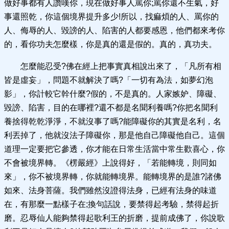
做好事都有人讚嘆你，現在做好事人罵你;罵你還不生氣，好
事還照乾，你這個境界提升多少!所以，找痲煩的人、罵你的
人、侮辱的人、毀謗的人、陷害的人都要感恩，他們都來考你
的，看你功夫怎麼樣，你是真的還是假的。真的，真功夫。
怎麼能忍受?佛在經上把事實真相說出來了，「凡所有相
皆是虛妄」，問題不就解決了嗎?「一切有為法，如夢幻泡
影」，你計較它幹什麼?假的，不是真的。人家嫉妒、障礙、
毀謗、陷害，目的在哪裡?還不都是名聞利養嗎?你把名聞利
養捨得乾乾淨淨，不就沒事了嗎?能障礙你的其實是名利，名
利丟掉了，他就沒法子障礙你，那是他自己障礙他自己。這個
道理一定要把它參透，你才能在日常生活當中常生歡喜心，你
不會被境界轉。《楞嚴經》上說得好，「若能轉境，則同如
來」，你不被境界轉，你就能轉境界。能轉境界的是誰?諸佛
如來、法身菩薩。我們雖然沒證得法身，已經有法身的味道
在，有那麼一點樣子在;換句話說，要禁得起考驗，禁得起折
磨。忍辱仙人能夠禁得起歌利王的折磨，提前成佛了，你說歌