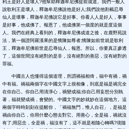
利王是好人是壞人?他幫助釋迦牟尼佛提前成道。我們一般人
說歌利王是壞人，釋迦牟尼佛說他是好人;我們說他割截忍辱
仙人是壞事，釋迦牟尼佛說它是好事。你看人人是好人，事事
是好事，他成佛了。報恩了，他成佛第一個度的就是度這個
人。我們在經典上看到的，釋迦牟尼佛成道之後，在鹿野苑說
法，第一個證阿羅漢果的是憍陳如尊者;憍陳如前世就是歌利
王，釋迦牟尼佛前世是忍辱仙人，報恩。所以，你要真正參透
了，這個世間沒有絕對的是非，沒有絕對的善惡，沒有絕對的
罪福。
中國古人也懂得這個道理，所謂禍福相倚，福中有禍，禍
中有福。禍福兩個字在中國文字上很相像，到底是福是禍完全
在你自己。你自己用清淨心，禍變成福;你自己用妄想分別執
著，福就變成禍，會變的。中國文字的妙就妙在這個地方。這
兩個字時時刻刻在提醒你，「禍福無門，惟人自召」，是福是
禍由你自己，你用什麼心態去對它。用善心，全是福，禍就沒
有了;用惡念，全是禍，福沒有了，這不就是相隨心轉嗎?境隨