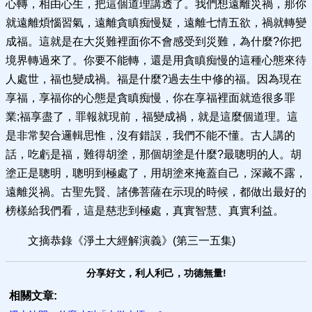
心轉，相由心生，把這個道理講透了。我們想遠離災禍，那你
就遠離煩惱習氣，遠離貪瞋痴慢疑，遠離七情五欲，禍就轉變
成福。這就是在大災難裡面你不會感受到災難，為什麼?你把
境界轉過來了。你要不能轉，還是用貪瞋痴慢的這種心態來待
人處世，福也變成禍。福是什麼?過去生中修的福。因為現在
享福，享福你的心態是貪瞋痴慢，你在享福裡面就造很多罪
業;福享盡了，罪報就現前，福變成禍，就是這麼個道理。這
是非常契合邏輯思惟，沒有錯誤，我們不能不懂。古人講的
話，吃虧是福，難得胡塗，那個胡塗是什麼?最聰明的人。胡
塗正是聰明，聰明到極處了，用胡塗來掩蓋自己，深藏不露，
遠離災禍。古聖先賢、諸佛菩薩在示現的時候，都做出最好的
榜樣給我們看，這是慈悲到極處，真實智慧、真實利益。
文摘恭錄《淨土大經解演義》(第三一五集)
分享好文，利人利己，功德無量!
相關文章: