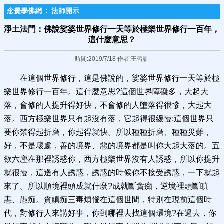
念覺學佛網
:
法師開示
淨土法門：佛說娑婆世界修行一天等於極樂世界修行一百年，
這什麼意思？
時間:2019/7/18 作者:王習訓
在這個世界修行，這是佛說的，娑婆世界修行一天等於極
樂世界修行一百年。這什麼意思?這個世界障礙多，大起大
落，會修的人提升得好快，不會修的人墮落得很慘，大起大
落。西方極樂世界只有起沒有落，它起得很緩慢;這個世界只
要你禁得起折磨，你起得就快。所以種種折磨、種種災難，
好，不是壞處，善的境界、惡的境界都是叫你大起大落的。五
欲六塵在那裡誘惑你，西方極樂世界沒有人誘惑，所以你提升
就很慢，這邊有人誘惑，誘惑的時候你不接受誘惑，一下就起
來了。所以順境裡頭成就什麼?成就斷貪痴，逆境裡頭斷瞋
恚、愚痴。貪瞋痴三毒煩惱在這個世間，特別在現前這個時
代，對修行人來講好事，你到哪裡去找這個環境?在過去，你