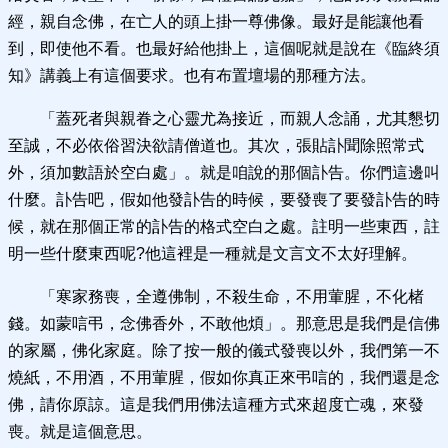
經，親自念佛，在亡人的頭上掛一尊佛像。最好是能讓他看
到，即使他不看。也最好給他掛上，這個呢就是說在《臨終須
知》講義上有這個要求。也有布置壇場的那種方法。
「蓋死者與親眷之心靈尤為接近，而親人念誦，尤其懇切
至誠，不必依俗習決欲請僧道也。其次，張貼訃聞除照常式
外，須加數語於空白處」。就是咱說的那個訃告。你們這邊叫
什麼。訃告吧，假如他發訃告的時候，要發喪了要發訃告的時
候，就在那個正常的訃告的格式空白之處。註明一些東西，註
明一些什麼東西呢?他這裡是一種就是文言文不太好理解。
「寒家務喪，全遵佛制，不殺生命，不用葷腥，不化楮
錢。如蒙唁弔，念佛香外，不敢他煩」。那意思是我們是信佛
的家屬，佛化家庭。除了按一般的儀式發喪以外，我們第一不
燒紙，不用酒，不用葷腥，假如你真正來弔唁的，我們還是念
佛，請你原諒。這是我們用佛法這種方式來超度亡魂，來發
喪。就是這個意思。