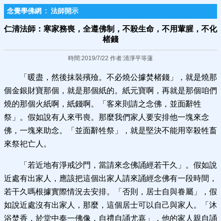
念覺學佛網
:
法師開示
仁清法師：寒家務喪，全遵佛制，不殺生命，不用葷腥，不化
楮錢
時間:2019/7/22 作者:清淨平等蓮
「暖盡，然後抹裝殯殮。不必燒公據焚楮錢」，就是燒那
個金銀財寶那個，就是那個紙的。紙元寶啊，再就是那個咱們
燒的那個火紙啊，紙錢啊。「客來則請之念佛，並面辭牲
祭」。假如說有人來弔喪。那麼我們家人要安排他一塊來念
佛，一塊來助念。「並面辭牲祭」，就是堅決不能用宰殺牲畜
來祭祀亡人。
「若近地有淨戒沙門，當請來念佛誦經若干久」。假如說
近處有出家人，應該把這個出家人請來誦經念佛有一段時間，
若干久嗎根據實際情況去安排。「否則，居士自與眷屬」，假
如說近處沒有出家人，那麼，這個居士可以自己與家人。「沐
浴焚香，於堂中奉一佛像，自禮自誦尤嘉」，他的家人親自誦