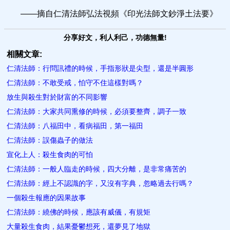
——摘自仁清法師弘法視頻《印光法師文鈔淨土法要》
分享好文，利人利己，功德無量!
相關文章:
仁清法師：行問訊禮的時候，手指形狀是尖型，還是半圓形
仁清法師：不敢受戒，怕守不住這樣對嗎？
放生與殺生對於財富的不同影響
仁清法師：大家共同熏修的時候，必須要整齊，調子一致
仁清法師：八福田中，看病福田，第一福田
仁清法師：誤傷蟲子的做法
宣化上人：殺生食肉的可怕
仁清法師：一般人臨走的時候，四大分離，是非常痛苦的
仁清法師：經上不認識的字，又沒有字典，忽略過去行嗎？
一個殺生報應的因果故事
仁清法師：繞佛的時候，應該有威儀，有規矩
大量殺生食肉，結果憂鬱想死，還夢見了地獄