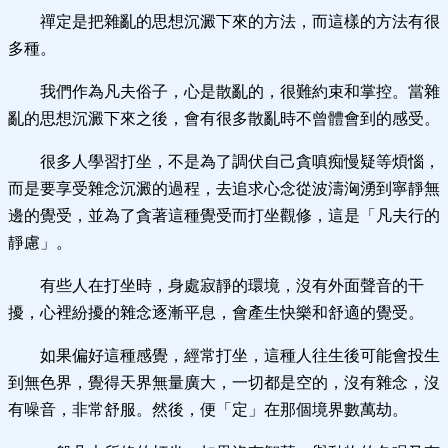
禪定是把雜亂的思想沉澱下來的方法，而這樣的方法有很
多種。
我們作為凡夫俗子，心是散亂的，很難約束和掌控。當雜
亂的思想沉澱下來之後，會有很多散亂時不曾體會到的感受。
很多人學習打坐，不是為了調伏自己貪嗔痴慢疑等煩惱，
而是要享受雜念沉澱的過程，去追求心念從波濤洶湧到寧靜無
邊的覺受，並為了貪著這種覺受而打坐觀修，這是「凡夫行的
靜慮」。
有些人在打坐時，身處寂靜的環境，沒有外面聲音的干
擾，心裡紛擾的雜念逐漸平息，會產生快樂和舒適的覺受。
如果偏好這種感覺，經常打坐，這種人往生後可能會投生
到無色界，覺得天界無量廣大，一切都是空的，沒有雜念，沒
有噪音，非常舒服。然後，便「定」在那個境界數萬劫。