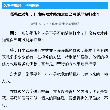
念覺學佛網
:
佛教問答
嘎瑪仁波切：什麼時候才能知道自己可以開始打坐？
時間:2019/7/22 作者:學佛網編輯阿明
問：
一般初學佛的人是不是不能隨便打坐？什麼時候才能
知道自己可以開始打坐？
答：
打坐這種修行方式並不僅僅屬於佛教，基本上所有的
宗教多多少少都有一些禪修的方法，特別是印度教。他們的禪
修方式遠遠多於佛教，甚至是用苦行的方式來進行禪修。
定力是非常重要的，打坐是把我們雜亂的心靜下來的一種
方式。
在佛教的六度修行裡面，前五度是善巧的方法，後者是智
慧。善巧和智慧好似一個人的兩條腿，要獲得佛的果位缺一不
可。