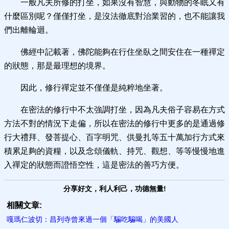
一般凡夫所修的打坐，如果沒有智慧，與動物的冬眠又有
什麼區別呢？僅僅打坐，是沒法徹底對治業習的，也不能讓我
們出離輪迴。
佛經中記載著，佛陀能夠在行住坐臥之間安住在一種禪定
的狀態，那是最理想的境界。
因此，修行禪定並不僅僅是純粹地坐著。
在密法的修行中不太強調打坐，因為凡夫俗子容易在方式
方法不對的情況下走偏，所以在密法的修行中更多的是通過修
行大禮拜、發菩提心、百字明咒、供曼扎等五十萬加行方式來
積累足夠的資糧，以及念頌儀軌、持咒、觀想、等等慢慢地進
入禪定的狀態而證悟空性，這是密法的善巧方便。
分享好文，利人利己，功德無量!
相關文章:
嘎瑪仁波切：昌列寺曾來過一個「騙吃騙喝」的美國人