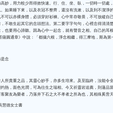
功高妙，用力較少而得效快速。行、住、坐、臥，一切時一切處
以。如果睡下來，以及衣冠不整齊，還沒有洗漱，以及到不潔淨
也不可以赤裸身體，必須穿好衫褲。心中常存敬畏，不可放縱自
前，不敢生起其它的念頭想法。第二要字字句句，心裡念得清清
念，也要用心諦聽。因為心中一起念，就有聲音之相。自己的耳
至菩薩圓通章》中說：「都攝六根，淨念相繼，得三摩地，斯為第
佛是念
作人所貴重之品，其靈心妙手，亦多生培來。及至臨終，汝能令
門灼熱，面色光潤，可為往生之瑞相。今又祈靈岩追薦，則蓮品
宴客聚友為榮者，乃落井下石之大不孝者之所為也，其相殊奚啻
吳慧德女士書