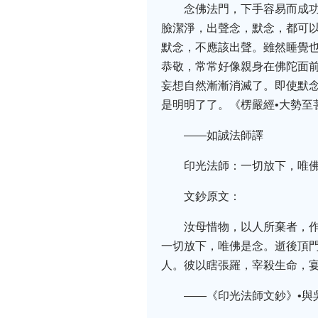
念佛法門，下手容易而成
臉潔淨，出聲念，默念，都可
默念，不應該出聲。雖然睡覺
恭敬，常常好像親身在佛陀面
妄想自然漸漸消滅了。即使默
是明明了了。《楞嚴經•大勢
——如誠法師譯
印光法師：一切放下，唯
文鈔原文：
汝母惜物，以人所棄者，
一切放下，唯佛是念。逝後頂
人。彼以瞎張羅，宰殺生命，
——《印光法師文鈔》•與