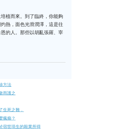
生培植而來。到了臨終，你能夠
門灼熱，面色光滑潤澤，這是往
母恩的人。那些以胡亂張羅、宰
除方法
敬而護之
生​死之難，
麼瘋癲？
於宿世現生的殺業所得