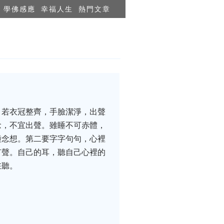
學佛感應
幸福人生
熱門文章
。若衣冠整齊，手臉潔淨，出聲
念，不宜出聲。雖睡不可赤體，
種念想。第二要字字句句，心裡
有聲。自己的耳，聽自己心裡的
在聽。