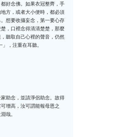
，都好念佛。如果衣冠整齊，手
的地方，或者大小便時，都必須
己。想要收攝妄念，第一要心存
楚楚，口裡念得清清楚楚，那麼
根，聽取自己心裡的聲音，仍然
一」，注重在耳聽。
全家助念，並請淨侶助念。故得
當可增高，汝可謂能報母恩之
天淵哉。