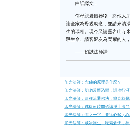
白話譯文：
你母親愛惜器物，將他人
讓全家為母親助念，並請來清
生的瑞相。現今又請靈岩山寺
殺生命、請客聚友為榮耀的人，
——如誠法師譯
印光法師：念佛的原理是什麼？
印光法師：切勿常懷恐懼，謂功​行
印光法師：這種流通佛法，簡直就是
印光法師：​佛從何時開始講淨土法門
印光法師：悔之一字，要從心起；心
印光法師：戒殺護生，吃素念佛，神