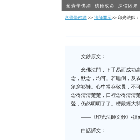
念覺學佛網
積德改命
深信因果
念覺學佛網
>>
法師開示
>> 印光法師
文鈔原文：
念佛法門，下手易而成功
念，默念，均可。若睡倒，及
須穿衫褲。心中常存敬畏，不
念得清清楚楚，口裡念得清清
聲，仍然明明了了。楞嚴經大
——《印光法師文鈔》•復
白話譯文：