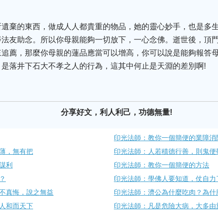
所遺棄的東西，做成人人都貴重的物品，她的靈心妙手，也是多
淨法友助念。所以你母親能夠一切放下，一心念佛。逝世後，頂
來追薦，那麼你母親的蓮品應當可以增高，你可以說是能夠報答
是落井下石大不孝之人的行為，這其中何止是天淵的差別啊!
分享好文，利人利己，功德無量!
印光法師：教你一個簡便的業障消
淺薄，無有把
印光法師：人若積德行善，則鬼便​
謀利
印光法師：教你一個簡便的方法
？
印光法師：學佛人要知道，仗自力了
不真悔，說之無益
印光法師：濟公為什麼吃肉？為​什
​人和而天下
印光法師：凡是危險大病，大多由