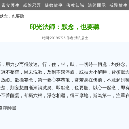
素食護生
戒除邪淫
佛教故事
佛教知識
法師開示
戒殺放生
：默念，也要聽
印光法師：默念，也要聽
時間:2019/7/26 作者:清凡居士
高，用力少而得效速。行，住，坐，臥，一切時一切處，均好念
衣冠不整齊，尚未洗漱，及到不潔淨處，或抽大小解時，皆須默
可放縱。欲攝妄念，第一要心存恭敬，常若身在佛前，不敢起別
楚楚，則妄想自漸漸消滅矣。即默念，也要聽。以心一起念，即
勢至菩薩雲，都攝六根，淨念相繼，得三摩地，斯為第一，注重
修淨師書