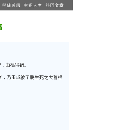
學佛感應
幸福人生
熱門文章
福
苦，由福得禍。
者，乃玉成彼了脫生死之大善根