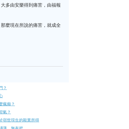
，大多由安樂得到痛苦，由福報
。那麼現在所說的痛苦，就成全
門？
心
麼瘋癲？
習氣？
於宿世現生的殺業所得
淺薄，無有把