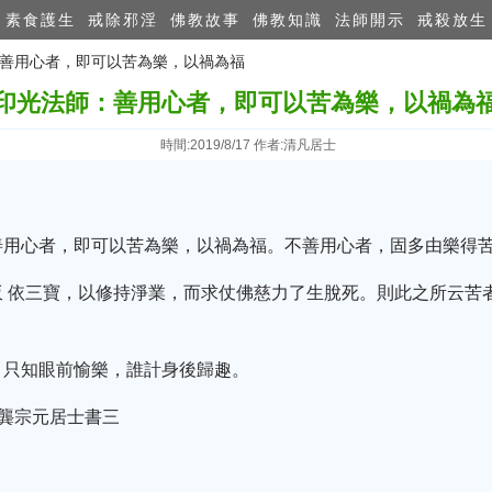
素食護生
戒除邪淫
佛教故事
佛教知識
法師開示
戒殺放生
師：善用心者，即可以苦為樂，以禍為福
印光法師：善用心者，即可以苦為樂，以禍為
時間:2019/8/17 作者:清凡居士
善用心者，即可以苦為樂，以禍為福。不善用心者，固多由樂得
皈 依三寶，以修持淨業，而求仗佛慈力了生脫死。則此之所云苦
，只知眼前愉樂，誰計身後歸趣。
復龔宗元居士書三