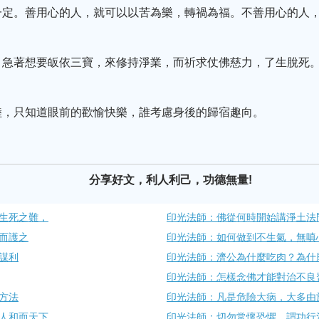
一定。善用心的人，就可以以苦為樂，轉禍為福。不善用心的人
，急著想要皈依三寶，來修持淨業，而祈求仗佛慈力，了生脫死
睦，只知道眼前的歡愉快樂，誰考慮身後的歸宿趣向。
分享好文，利人利己，功德無量!
生​死之難，
印光法師：​佛從何時開始講淨土法
敬而護之
印光法師：如何做到不生氣，無嗔
謀利
印光法師：濟公為什麼吃肉？為​什
印光法師：怎樣念佛才能對治不良
方法
印光法師：凡是危險大病，大多由
​人和而天下
印光法師：切勿常懷恐懼，謂功​行