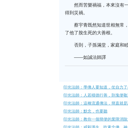
然而苦樂禍福，本來沒有
得到災禍。
蔡宇青既然知道世相無常
了他了脫生死的大善根。
否則，子孫滿堂，家庭和
——如誠法師譯
印光法師：學佛人要知道，仗自力了
印光法師：人若積德行善，則鬼便​
印光法師：這種流通佛法，簡直就是
印光法師：默念，也要聽
印光法師：教你一個簡便的業障消除
印光法師：戒殺護生，吃素念佛，神