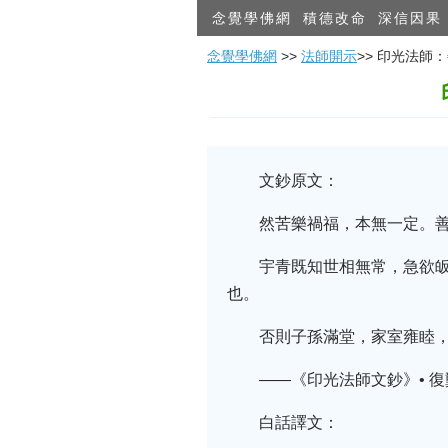
念覺學佛網
積德改命
深信因果
念覺學佛網
>>
法師開示
>> 印光法
文鈔原文：
然苦樂禍福，本無一定。
宇青既知世相無常，急欲
也。
否則子孫滿堂，家室雍睦
——《印光法師文鈔》• 
白話譯文：