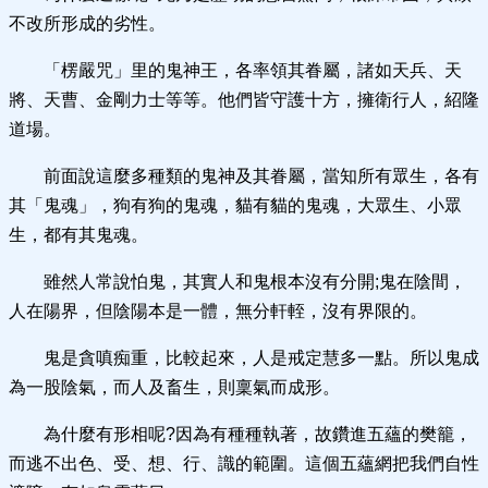
不改所形成的劣性。
「楞嚴咒」里的鬼神王，各率領其眷屬，諸如天兵、天
將、天曹、金剛力士等等。他們皆守護十方，擁衛行人，紹隆
道場。
前面說這麼多種類的鬼神及其眷屬，當知所有眾生，各有
其「鬼魂」，狗有狗的鬼魂，貓有貓的鬼魂，大眾生、小眾
生，都有其鬼魂。
雖然人常說怕鬼，其實人和鬼根本沒有分開;鬼在陰間，
人在陽界，但陰陽本是一體，無分軒輊，沒有界限的。
鬼是貪嗔痴重，比較起來，人是戒定慧多一點。所以鬼成
為一股陰氣，而人及畜生，則稟氣而成形。
為什麼有形相呢?因為有種種執著，故鑽進五蘊的樊籠，
而逃不出色、受、想、行、識的範圍。這個五蘊網把我們自性