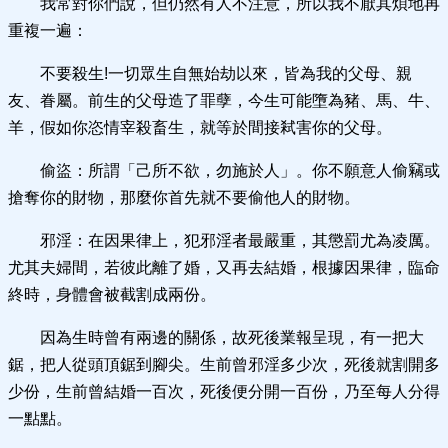
我常對你們說，但仍然有人不注意，所以我不厭其煩地再
重複一遍：
不要殺生!一切眾生自無始劫以來，皆為我的父母、親
友、眷屬。前生的父母造了罪孽，今生可能墮為豬、馬、牛、
羊，假如你恣情宰殺畜生，就等於間接弒害你的父母。
偷盜：所謂「己所不欲，勿施於人」。你不願意人偷竊或
搶奪你的財物，那麼你首先就不要偷他人的財物。
邪淫：在因果律上，犯邪淫者最嚴重，其懲罰尤為凌厲。
尤其夫婦間，若彼此離了婚，又再去結婚，根據因果律，臨命
終時，身體會被截割成兩份。
因為生時曾有兩邊的關係，故死後業報呈現，有一把大
鋸，把人從頭頂鋸到腳尖。生前曾邪淫多少次，死後就割開多
少份，生前曾結婚一百次，死後便分開一百份，乃至每人分得
一點點。