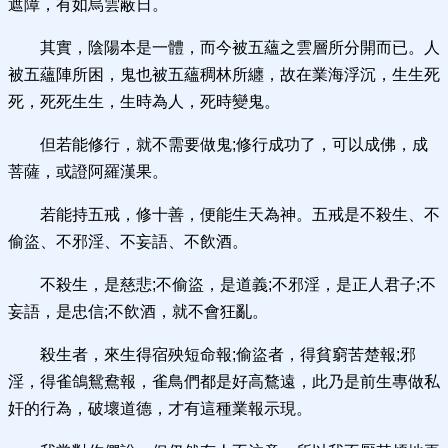
遮障，有如烏雲蔽日。
其實，陰陽本是一體，而今被五蘊之雲層所分開而已。人
被五蘊陣所困，鬼也被五蘊稠林所纏，故在業海浮沉，生生死
死，死死生生，生時為人，死時變鬼。
但若能修行，就不需要做鬼;修行成功了，可以成佛，成
菩薩，或證阿羅漢果。
若能持五戒，修十善，便能生天為神。五戒是不殺生、不
偷盜、不邪淫、不妄語、不飲酒。
不殺生，是慈悲;不偷盜，是道義;不邪淫，是正人君子;不
妄語，是忠信;不飲酒，就不會狂亂。
殺生者，來生得宿殃短命報;偷盜者，得貧窮苦楚報;邪
淫，得雀鴿鴛鴦報，雀鳥們都是好高鶩遠，此乃是前生專做私
奸的行為，破壞道德，才有這種業報示現。