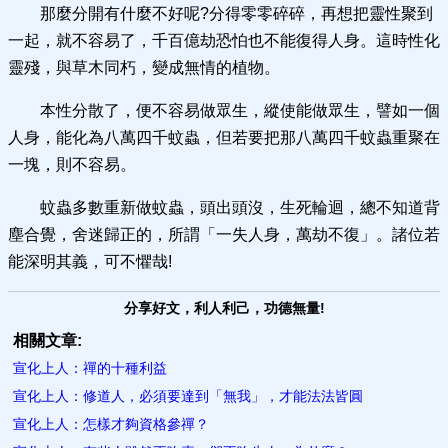
那麼分開有什麼不好呢?分得零零碎碎，再想把靈性聚到
一起，就不容易了，千百億劫恐怕也不能復得人身。這時性化
靈殘，與草木同朽，變成無情的植物。
本性分散了，便不容易做眾生，縱使能做眾生，譬如一個
人身，能化為八萬四千蚊蟲，但若要把那八萬四千蚊蟲重聚在
一塊，則不容易。
蚊蟲多數重新做蚊蟲，頭出頭沒，生死輪迴，總不知道背
塵合覺，舍迷歸正的，所謂「一失人身，萬劫不復」。諸位若
能深明其義，可不懼哉!
分享好文，利人利己，功德無量!
相關文章:
宣化上人：禪的十種利益
宣化上人：修道人，必須要達到「無我」，才能法法皆圓
宣化上人：怎樣才夠資​格參禪？