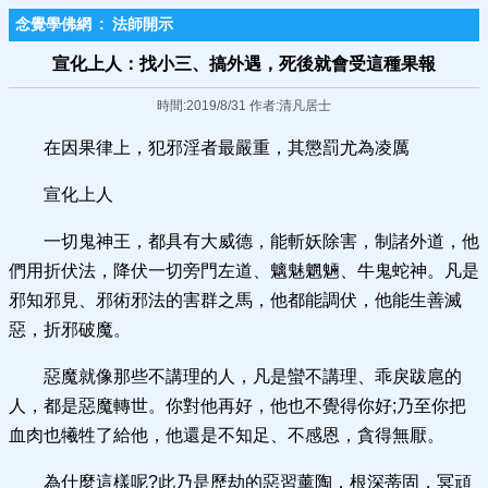
念覺學佛網
:
法師開示
宣化上人：找小三、搞外遇，死後就會受這種果報
時間:2019/8/31 作者:清凡居士
在因果律上，犯邪淫者最嚴重，其懲罰尤為凌厲
宣化上人
一切鬼神王，都具有大威德，能斬妖除害，制諸外道，他
們用折伏法，降伏一切旁門左道、魑魅魍魎、牛鬼蛇神。凡是
邪知邪見、邪術邪法的害群之馬，他都能調伏，他能生善滅
惡，折邪破魔。
惡魔就像那些不講理的人，凡是蠻不講理、乖戾跋扈的
人，都是惡魔轉世。你對他再好，他也不覺得你好;乃至你把
血肉也犧牲了給他，他還是不知足、不感恩，貪得無厭。
為什麼這樣呢?此乃是歷劫的惡習薰陶，根深蒂固，冥頑