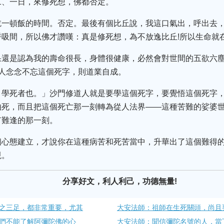
二、一日，來修死想，佛都否定。
吃一頓飯的時間。否定。最後有個比丘說，我這口氣出，呼出去，
吸間，所以佛才讚嘆：真是修死想，為不放逸比丘!所以生命就
果還是認為我的壽命很長，身體很健康，必然會對世間的五欲六
人念念不忘這個死字，則道業自成。
，學死者也。」沙門修道人就是要學這個死字，要覺悟這個死字
怕死，而且把這個死亡那一刻轉為從人法界——這種苦難的娑婆
有難逢的那一刻。
個心態建立，才說你在這種病苦和死苦當中，升華出了這個難得
現。
分享好文，利人利己，功德無量!
之三足，都非常重要，尤其
大安法師：祖師在生死關頭，尚且
們不能了解阿彌陀佛的心
大安法師：聞信彌陀名號的人，當