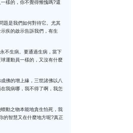
一樣的，你不覺得慚愧嗎?還
問題是我們如何對待它。尤其
士示疾的啟示告訴我們，有生
就永不生病。要通過生病，當下
籃球運動員一樣的，又沒有什麼
佛成佛的增上緣，三世諸佛以八
湎在我病哪，我不得了啊，我怎
飛蝡動之物本能地貪生怕死，我
你的智慧又在什麼地方呢?真正