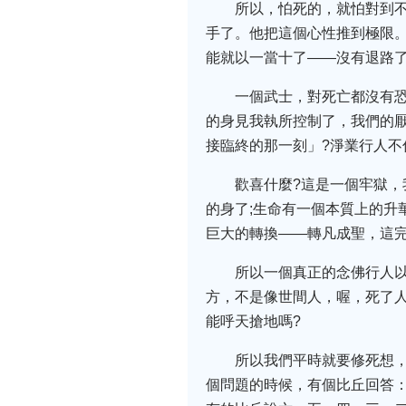
所以，怕死的，就怕對到
手了。他把這個心性推到極限
能就以一當十了——沒有退路
一個武士，對死亡都沒有恐
的身見我執所控制了，我們的厭
接臨終的那一刻」?淨業行人
歡喜什麼?這是一個牢獄，
的身了;生命有一個本質上的升
巨大的轉換——轉凡成聖，這
所以一個真正的念佛行人
方，不是像世間人，喔，死了
能呼天搶地嗎?
所以我們平時就要修死想
個問題的時候，有個比丘回答