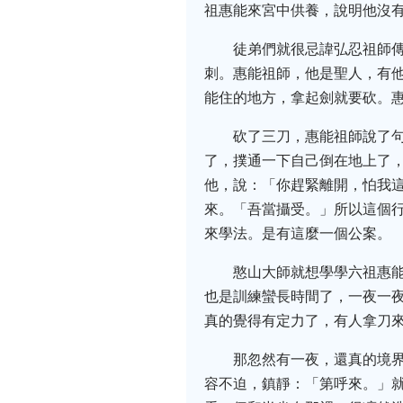
祖惠能來宮中供養，說明他沒
徒弟們就很忌諱弘忍祖師
刺。惠能祖師，他是聖人，有
能住的地方，拿起劍就要砍。
砍了三刀，惠能祖師說了
了，撲通一下自己倒在地上了
他，說：「你趕緊離開，怕我
來。「吾當攝受。」所以這個
來學法。是有這麼一個公案。
憨山大師就想學學六祖惠
也是訓練蠻長時間了，一夜一
真的覺得有定力了，有人拿刀
那忽然有一夜，還真的境
容不迫，鎮靜：「第呼來。」