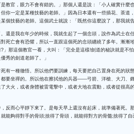
可是教官，眼力不會有錯的。」那個人還是說：「小人確實什麼
。但你一定是某種技藝的老師。」因為日本還有一些插花、茶道
是某個技藝的老師。這個武士就說：「既然你這麼說了，那我就
了。還是我在年少的時候，我就生起了一個念頭，說作為武士在
面對死亡會有恐懼，所以一直跟這個死的念頭纏繞了多年。漸漸
?」那這個教官一看，大叫：「完全是這樣!劍道的秘訣就是不
是優秀的劍道老師了。」
對死有一種徹悟。所以他們要訓練，每天要把自己置身在死的狀
，都要坐禪的。所以他在擦拭他的兵器——弓箭、洋槍、大刀、
進了大火，或者身體被雷電擊中，或者大地在震動，或者從很高
中，反而心平靜下來了。是每天早上還沒有起床，就準備著死。
就能夠得對手的骨頭;捨得了骨頭，就能得對方的骨髓;捨得了