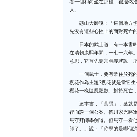
看一個和尚坐在那裡，很凜然
入。
憨山大師說：「這個地方
先沒有這些心性上的面對死亡
日本的武士道，有一本書
在清朝康熙年間，一七一六年
意思，它首先開宗明義就說「
一個武士，要有常住於死
櫻花作為主題?櫻花就是當它
櫻花一樣隨風飄散。對於死亡
這本書，「葉隱」，葉就
裡面談一個公案。德川家光將
馬守拜師學劍道。但馬守一看他
師了。」說：「你學的是哪個