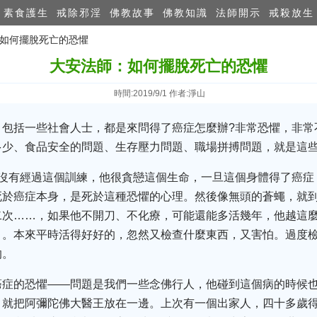
素食護生
戒除邪淫
佛教故事
佛教知識
法師開示
戒殺放生
：如何擺脫死亡的恐懼
大安法師：如何擺脫死亡的恐懼
時間:2019/9/1 作者:淨山
包括一些社會人士，都是來問得了癌症怎麼辦?非常恐懼，非常
多少、食品安全的問題、生存壓力問題、職場拼搏問題，就是這
他沒有經過這個訓練，他很貪戀這個生命，一旦這個身體得了癌症
死於癌症本身，是死於這種恐懼的心理。然後像無頭的蒼蠅，就
二次……，如果他不開刀、不化療，可能還能多活幾年，他越這
目。本來平時活得好好的，忽然又檢查什麼東西，又害怕。過度
的。
癌症的恐懼——問題是我們一些念佛行人，他碰到這個病的時候
，就把阿彌陀佛大醫王放在一邊。上次有一個出家人，四十多歲