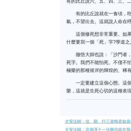
有的比丘說六、五、四、三、
有的比丘說就在一食頃，
氣，不望出去。這就說人命在呼
這個修死想非常重要。如
什麼要寫一個「死」字?學道之
徹悟大師也說：「沙門者
死字。我們不能怕死。不僅不
極樂的那種彼岸的輝煌的、稀
一定要建立這個心態。這
樂，這就是生死心切的這種表
大安法師：信、願、行三資糧是如鼎
大安法師：這個淨土一法難信就在我