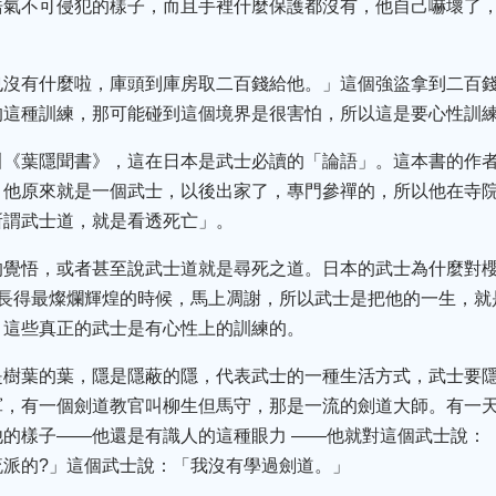
浩氣不可侵犯的樣子，而且手裡什麼保護都沒有，他自己嚇壞了
也沒有什麼啦，庫頭到庫房取二百錢給他。」這個強盜拿到二百
的這種訓練，那可能碰到這個境界是很害怕，所以這是要心性訓
叫《葉隱聞書》，這在日本是武士必讀的「論語」。這本書的作
。他原來就是一個武士，以後出家了，專門參禪的，所以他在寺
所謂武士道，就是看透死亡」。
的覺悟，或者甚至說武士道就是尋死之道。日本的武士為什麼對
生長得最燦爛輝煌的時候，馬上凋謝，所以武士是把他的一生，就
，這些真正的武士是有心性上的訓練的。
是樹葉的葉，隱是隱蔽的隱，代表武士的一種生活方式，武士要
軍，有一個劍道教官叫柳生但馬守，那是一流的劍道大師。有一
的樣子——他還是有識人的這種眼力 ——他就對這個武士說：
流派的?」這個武士說：「我沒有學過劍道。」