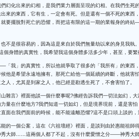
我們幻化出來的幻相，是我們業力層面呈現的幻相。在我們生死
法出來的東西，它有生，一定會有死。但是還有一個不死的東西
，就要擺脫對死亡的恐懼，而把這有限的這一期的業報身的終結
，也不是很容易的，因為這是來自於我們無量劫以來的身見我執
著這個身體的真實性，我希望我這個身體多活多少年，甚至，要繁
——「我」的真實性，所以他就爭取了很多的「我所有」的東西
時候他是希望永遠地擁有。那死亡給他一個延續的終斷，他就害
道之人，尤其是到家之人，他已經是勘透生死了，不會害怕了。
徑山雜言》裡面他談一個什麼事呢?佛經告訴我們一切法如幻，大
的力量在什麼地方?我們知道一切如幻，但是境界現前，還是害怕
亡直面在我們面前的時候，能不能遠離恐懼?這不是口頭上談的，
惠能的一個公案，這在《六祖壇經》裡面，是談到由於惠能祖師
神秀大師……這兩個人都了不起，沒有什麼愛憎之分——神秀大