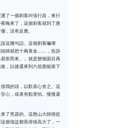
買通了一個刺客叫張行昌，來行
等夜晚來了，這個刺客就到了惠
所傷，沒有反應。
還說這幾句話。這個刺客嚇壞
能祖師就把十兩黃金……，告訴
後易形而來。」就是變個面目再
精進，以後還來到六祖惠能座下
來借我的頭，以歡喜心舍之。這
不甘心，或者有點害怕。慢慢還
是拿了兇器的。這憨山大師很從
那這個強盜都長得很高大了，一