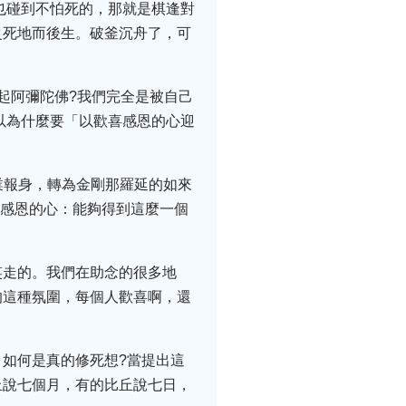
也碰到不怕死的，那就是棋逢對
之死地而後生。破釜沉舟了，可
起阿彌陀佛?我們完全是被自己
以為什麼要「以歡喜感恩的心迎
業報身，轉為金剛那羅延的如來
是感恩的心：能夠得到這麼一個
笑走的。我們在助念的很多地
的這種氛圍，每個人歡喜啊，還
如何是真的修死想?當提出這
丘說七個月，有的比丘說七日，