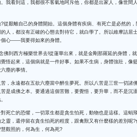
的。我看到這，我都很不客氣地呵斥他，你都是出家人，像世間人
始?從厭離自己的身體開始。這個身體有疾病、有死亡是必然的，
門的人，都沒有正確的心態去對待它，就白學了。所以維摩詰居
一個心——我要得如來的身體。
念佛到西方極樂世界去!從蓮華出來，就是金剛那羅延的身體，
個覺悟起來，這個病就是一件好事。如果不生病，身體強壯，像
欲六塵的事情。
八苦，永遠都在五欲六塵當中醉生夢死。所以八苦是三世一切諸
八苦是成佛之本。要通過這個苦難，要覺悟，要升華，而不是沉
點。
於對死亡的恐懼，一切眾生都是貪生怕死，動物也是這樣。這蜎
之靈，還停留在貪生怕死的程度，跟禽獸又有什麼樣的差別呢?
慧觀照的，何為生，何為死?