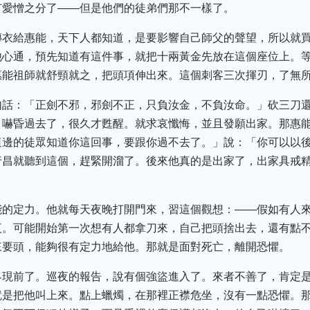
有愛憎之分了——但是他們的徒弟們那不一樣了。
傳衣給惠能，天下人都知道，是要影響自己師父的聲望，所以就
他心通，預先知道有這件事，就把十兩黃金先放在這個座位上。
惠能祖師就舒頸就之，把頭項伸出來。這個刺客三次揮刃，了無
句話：「正劍不邪，邪劍不正，只負汝金，不負汝命。」砍三刀
，嚇昏過去了，很久才甦醒。就求哀懺悔，並且發願出家。那惠
這邊的徒眾知道你這回事，要跟你過不去了。」說：「你可以以
行昌就聽到這個，趕緊開溜了。後來他真的是出家了，出家具戒
能的定力。他就每天夜晚打開門來，習這個觀想：——假如有人
夜。可能開始第一次想有人都拿刀來，自己把頭捨出去，還有點
來要頭，能夠很有定力地給他。那就是面對死亡，離開恐懼。
界現前了。巡夜的報告，說有個強盜進入了。來者不善了，肯定
就是把他叫上來。點上蠟燭，在那裡正襟危坐，沒有一點恐懼。