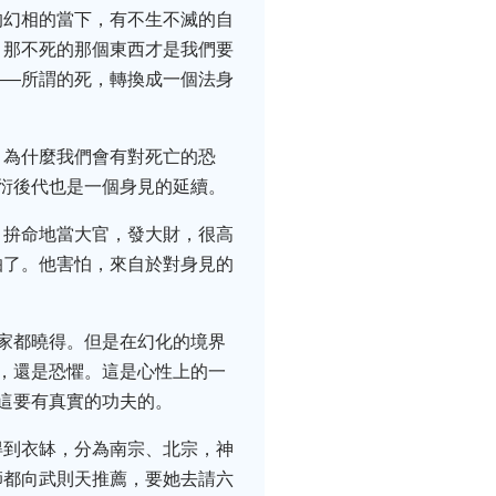
的幻相的當下，有不生不滅的自
，那不死的那個東西才是我們要
——所謂的死，轉換成一個法身
。為什麼我們會有對死亡的恐
衍後代也是一個身見的延續。
，拚命地當大官，發大財，很高
怕了。他害怕，來自於對身見的
家都曉得。但是在幻化的境界
，還是恐懼。這是心性上的一
這要有真實的功夫的。
得到衣缽，分為南宗、北宗，神
師都向武則天推薦，要她去請六