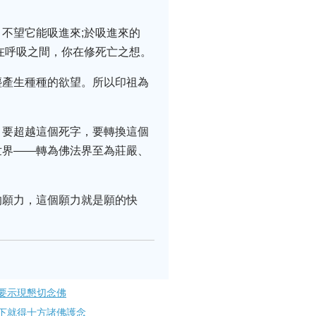
不望它能吸進來;於吸進來的
在呼吸之間，你在修死亡之想。
塵產生種種的欲望。所以印祖為
，要超越這個死字，要轉換這個
世界——轉為佛法界至為莊嚴、
的願力，這個願力就是願的快
要示現懇切念佛
下就得十方諸佛護念