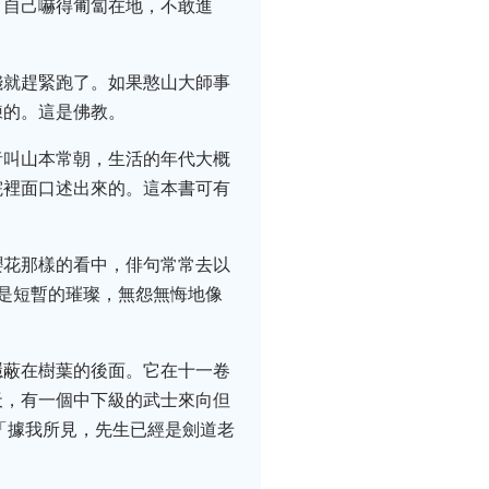
，自己嚇得匍匐在地，不敢進
錢就趕緊跑了。如果憨山大師事
練的。這是佛教。
者叫山本常朝，生活的年代大概
院裡面口述出來的。這本書可有
櫻花那樣的看中，俳句常常去以
是短暫的璀璨，無怨無悔地像
隱蔽在樹葉的後面。它在十一卷
天，有一個中下級的武士來向但
「據我所見，先生已經是劍道老