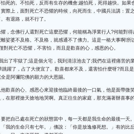
不怕死的。不怕死，反而有生存的機會;越怕死，死得越快。如果
。實際上，面對死亡不恐懼的時候，向死而生，中國兵法講：置
了。有退路，就不行了。
懼，念佛行人還對死亡這麼恐懼，何能稱為淨業行人?何能對得
離娑婆不及格。不及格，就感通不了佛力。這是一樁大事啊!所
不僅對死亡不恐懼，不害怕，而且是歡喜的心，感恩的心。
我出了牢獄了;這是個火宅，我到清涼池去了;我們在這裡痛苦的
華跳躍了，占了大便宜了。歡喜都來不及，還害怕什麼呀?而且
完全是阿彌陀佛的願力的大恩賜。
以他歡喜的心、感恩心來迎接他臨終最後的一口氣，他是面帶微
人，在那裡搶天搶地地哭啊。真正往生的家庭，那充滿著辦喜事
，要把自己處在死亡的狀態當中，每一天都是我生命的最後一天。
：「我的生命只有七年。」佛說：「你是放逸修死想。」有的比