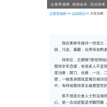
念覺學佛網
積德改命
深信因果
念覺學佛網
>>
法師開示
>> 大安法師
我在東林寺接待一些居士，
因。污染、霧霾，化學添加劑
得癌症，怎麼辦?那世間
覺得非常恐懼，有很多人不是
度治療，開刀、化療，一次、
體，一檢查身體就是幾百個項
中。有時候覺得眾生確實蠻苦
那不僅是社會人士對這個
心。第一念頭趕緊是求醫問藥