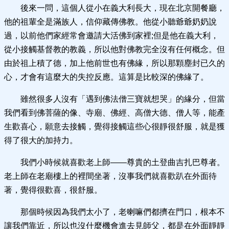
後來一問，這個人從小在義大利長大，現在北京開餐廳，
他的祖輩全是滿族人，信仰藏傳佛教。他從小聽爺爺奶奶說
過，以前他們家經常會邀請大活佛到家裡;但是他在義大利，
從小接觸基督教的教義，所以他對佛教完全沒有任何概念。但
由於祖上積了德，加上他前世也有佛緣，所以那顆塵封已久的
心，才會有這麼大的失控反應。這算是比較深的佛緣了。
雖然很多人沒有「遇到佛法僧三寶就想哭」的緣分，但當
我們看到佛菩薩的像、寺廟、佛經、高僧大德、僧人等，能產
生歡喜心，願意去接觸，覺得接觸這些心很靜很舒服，就是獲
得了很大的加持力。
我們小時候就喜歡老上師——尊貴的土登曲吉扎巴尊者。
老上師在老廟樓上的裡間坐著，沒事我們就喜歡趴在外面待
著，覺得很歡喜，很舒服。
那個時候因為我們太小了，老喇嘛們都擠在門口，根本不
讓我們靠近，所以也沒什麼機會進去見師父，都是在外面靜靜