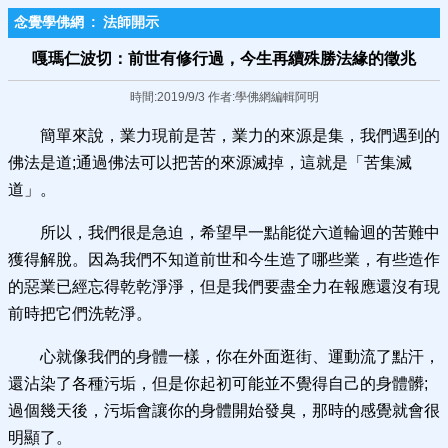
念覺學佛網
:
法師開示
嘎瑪仁波切：前世有修行過，今生再續殊勝法緣的徵兆
時間:2019/9/3 作者:學佛網編輯阿明
簡單來說，業力現前是苦，業力的來源是集，我們遇到的
佛法是道;通過佛法可以把苦的來源滅掉，這就是「苦集滅
道」。
所以，我們很是急迫，希望早一點能從六道輪迴的苦難中
獲得解脫。因為我們不知道前世和今生造了哪些業，有些造作
的惡業已經忘得乾乾淨淨，但是我們要盡全力在報應還沒有現
前時把它們洗乾淨。
心就像我們的身體一樣，你在外面逛街、運動流了點汗，
還沾染了各種污垢，但是你起初可能並不覺得自己的身體髒;
過個幾天後，污垢會讓你的身體開始發臭，那時的感覺就會很
明顯了。