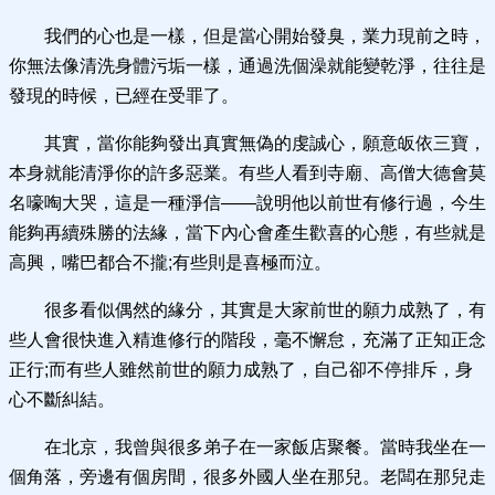
我們的心也是一樣，但是當心開始發臭，業力現前之時，
你無法像清洗身體污垢一樣，通過洗個澡就能變乾淨，往往是
發現的時候，已經在受罪了。
其實，當你能夠發出真實無偽的虔誠心，願意皈依三寶，
本身就能清淨你的許多惡業。有些人看到寺廟、高僧大德會莫
名嚎啕大哭，這是一種淨信——說明他以前世有修行過，今生
能夠再續殊勝的法緣，當下內心會產生歡喜的心態，有些就是
高興，嘴巴都合不攏;有些則是喜極而泣。
很多看似偶然的緣分，其實是大家前世的願力成熟了，有
些人會很快進入精進修行的階段，毫不懈怠，充滿了正知正念
正行;而有些人雖然前世的願力成熟了，自己卻不停排斥，身
心不斷糾結。
在北京，我曾與很多弟子在一家飯店聚餐。當時我坐在一
個角落，旁邊有個房間，很多外國人坐在那兒。老闆在那兒走