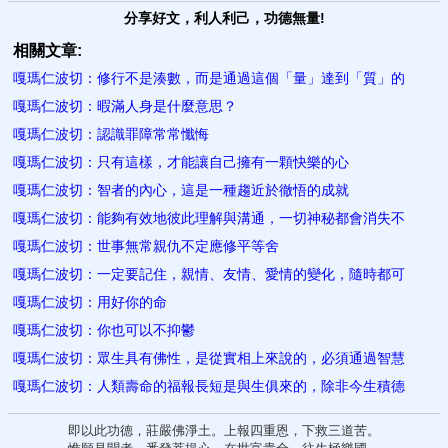
分享好文，利人利己，功德無量!
相關文章:
嘎瑪仁波切：修行不是湊數，而是通過這個「量」達到「質」的
嘎瑪仁波切：暇滿人身是什麼意思？
嘎瑪仁波切：認識罪障常常懺悔
嘎瑪仁波切：只有這樣，才能讓自己擁有一顆快樂的心
嘎瑪仁波切：智者的內心，這是一種趨近於徹悟的成就
嘎瑪仁波切：能夠有效地彼此理解與溝通，一切神秘都會消失不
嘎瑪仁波切：世事無常親仇不定應修平等舍
嘎瑪仁波切：一定要記住，親情、友情、愛情的變化，隨時都可
嘎瑪仁波切：用好你的命
嘎瑪仁波切：你也可以不抑鬱
嘎瑪仁波切：眾生具有佛性，是從實相上來說的，必須通過智慧
嘎瑪仁波切：人類壽命的福報長短是與生俱來的，除非今生積德
即以此功德，莊嚴佛淨土。上報四重恩，下救三道苦。