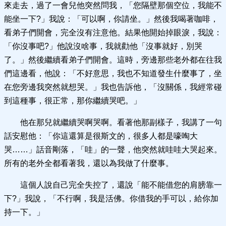
來走去，過了一會兒他突然問我，「您隔壁那個空位，我能不
能坐一下?」我說：「可以啊，你請坐。」然後我喝著咖啡，
看弟子們開會，完全沒有注意他。結果他開始掉眼淚，我說：
「你沒事吧?」他說沒啥事，我就勸他「沒事就好，別哭
了。」然後繼續看弟子們開會。這時，旁邊那些老外都在往我
們這邊看，他說：「不好意思，我也不知道發生什麼事了，坐
在您旁邊我突然就想哭。」我也告訴他，「沒關係，我經常碰
到這種事，很正常，那你繼續哭吧。」
他在那兒就繼續哭啊哭啊。看著他那副樣子，我講了一句
話安慰他：「你這還算是很斯文的，很多人都是嚎啕大
哭……」話音剛落，「哇」的一聲，他突然就哇哇大哭起來。
所有的老外全都看著我，還以為我做了什麼事。
這個人說自己完全失控了，還說「能不能借您的肩膀靠一
下?」我說，「不行啊，我是活佛。你借我的手可以，給你加
持一下。」