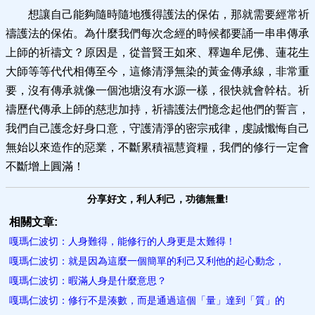
想讓自己能夠隨時隨地獲得護法的保佑，那就需要經常祈
禱護法的保佑。為什麼我們每次念經的時候都要誦一串串傳承
上師的祈禱文？原因是，從普賢王如來、釋迦牟尼佛、蓮花生
大師等等代代相傳至今，這條清淨無染的黃金傳承線，非常重
要，沒有傳承就像一個池塘沒有水源一樣，很快就會幹枯。祈
禱歷代傳承上師的慈悲加持，祈禱護法們憶念起他們的誓言，
我們自己護念好身口意，守護清淨的密宗戒律，虔誠懺悔自己
無始以來造作的惡業，不斷累積福慧資糧，我們的修行一定會
不斷增上圓滿！
分享好文，利人利己，功德無量!
相關文章:
嘎瑪仁波切：人身難得，能修行的人身更是太難得！
嘎瑪仁波切：就是因為這麼一個簡單的利己又利他的起心動念，
嘎瑪仁波切：暇滿人身是什麼意思？
嘎瑪仁波切：修行不是湊數，而是通過這個「量」達到「質」的