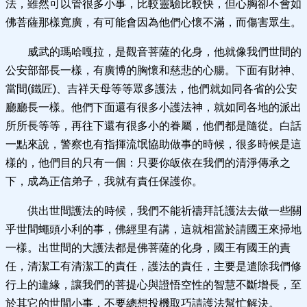
法，雖然可以管很多小事，比較靈驗比較快，但心胸卻不會如
佛菩薩那樣寬廣，有可能會因為他們心懷不滿，而傷害眾生。
威武的瑪哈嘎拉，是觀音菩薩的化身，他就像我們世間的
公安部部長一樣，有廣博的胸懷和慈悲的心腸。下面有財神、
當間(鐵匠)、吉祥天母等等眾多護法，他們就如同各省的公安
廳廳長一樣。他們下面還有很多小護法神，就如同各地的派出
所所長等等，再往下還有很多小的眷屬，他們都是隨從。白話
一點來說，警察也有指揮流氓協助做事的時候，很多時候是這
樣的，他們目的只有一個：只要你皈依在我們的清淨傳承之
下，成為正信弟子，我就有責任保護你。
供出世間護法的時候，我們不能祈禱拜託護法去做一些關
乎世間蠅頭小利的事，佛經里有講，這就相當於請國王來掃地
一樣。出世間的大護法都是佛菩薩的化身，國王有國王的責
任，清潔工有清潔工的責任，護法的責任，主要是遣除我們修
行上的違緣，讓我們的菩提心與證悟空性的智慧不斷增長，至
於其它的世間小事，不要總想投機取巧請護法幫忙解決。