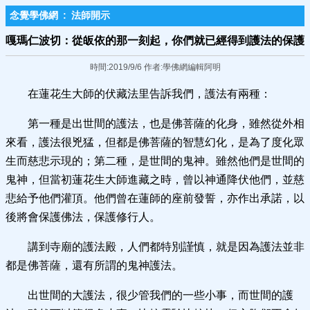
念覺學佛網
:
法師開示
嘎瑪仁波切：從皈依的那一刻起，你們就已經得到護法的保護
時間:2019/9/6 作者:學佛網編輯阿明
在蓮花生大師的伏藏法里告訴我們，護法有兩種：
第一種是出世間的護法，也是佛菩薩的化身，雖然從外相
來看，護法很兇猛，但都是佛菩薩的智慧幻化，是為了度化眾
生而慈悲示現的；第二種，是世間的鬼神。雖然他們是世間的
鬼神，但當初蓮花生大師進藏之時，曾以神通降伏他們，並慈
悲給予他們灌頂。他們曾在蓮師的座前發誓，亦作出承諾，以
後將會保護佛法，保護修行人。
講到寺廟的護法殿，人們都特別謹慎，就是因為護法並非
都是佛菩薩，還有所謂的鬼神護法。
出世間的大護法，很少管我們的一些小事，而世間的護