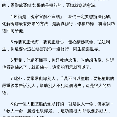
的，恩變成冤讎;如果他是報怨的，冤讎就愈結愈深。
4 所謂是「冤家宜解不宜結」，我們一定要想辦法化解。
化解冤讎最有效果的方法，是認真修行，修積功德，將這個功
德回向給他。
5 你要真正懺悔，要真正發心，發心續佛慧命、弘法利
生，你還要求這些嬰靈跟你一道修行，同生極樂世界。
6 嬰兒，他還不懂事，你只教他念佛、叫他想佛像、告訴
他看到佛來了，就跟佛去，這樣的開示就可以了。
7 此外，要常常勸導別人，千萬不可以墮胎，要把墮胎的
嚴重後果告訴別人，幫助別人不犯這個過失，這是很大的功
德。
8 勸一個人把墮胎的念頭打消，就是救人一命，佛家講：
「救人一命，勝造七級浮屠」，這功德很大!所以要多勸人，