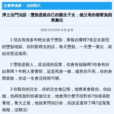
念覺學佛網
:
法師開示
淨土法門法語：墮胎是殺自己的親生子女，做父母的都要負因
果責任
時間:2019/9/8 作者:妙音
1 現在有很多年輕女孩子墮胎，果報在哪裡?肯定在新型
的墮胎地獄。你到那裡去的話，每天墮胎，一天墮一萬次，就
給你受這個罪。
2 墮胎是殺人，造這樣的惡業，你會有福報嗎?你會有好
結果嗎？年輕人要覺悟，這是死路一條，縱然你不死，你的身
體衰敗，你這一生會活得很可憐。
3 你殺你的兒女，你的兒女會記恨，他將來會殺你。你結
婚，他再投胎到你家做兒女，他會用什麼手段對你?你很喜歡
養他，養大之後，他就來問你討命，你說這還得了嗎?這冤冤
相報，沒辦法!