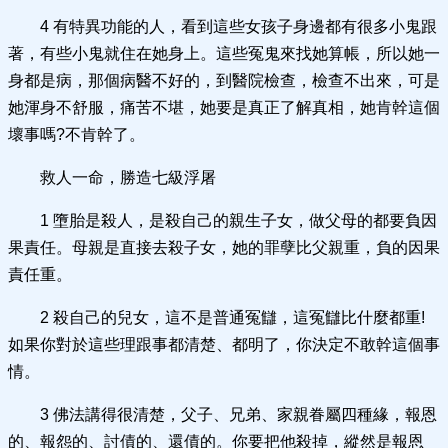
4 有特異功能的人，看到這些女孩子身邊都有很多小鬼跟
著，有些小鬼就住在她身上。這些冤鬼來找她算帳，所以她一
身都是病，那個病醫不好的，到醫院檢查，檢查不出來，可是
她渾身不舒服，痛苦不堪，她要是真正了解真相，她肯幹這個
壞事嗎?不肯幹了。
救人一命，勝造七級浮屠
1 墮胎是殺人，是殺自己的親生子女，做父母的都要負因
果責任。母親是直接去殺子女，她的罪孽比父親重，負的因果
責任重。
2 殺自己的兒女，這不是普通冤讎，這冤讎比什麼都重!
如果你對於這些理跟事都清楚、都明了，你決定不敢幹這個事
情。
3 佛法講得很清楚，父子、兄弟、家親眷屬四種緣，報恩
的、報怨的、討債的、還債的。你要把他殺掉，縱然是報恩