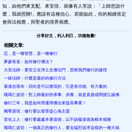
知，由他們來支配、來安排。就像有人常說：「上師您說什
麼，我就照辦!」應該有這種信心。若能如此，你的相續肯定
會與法相應，與聖者的境界相應。
分享好文，利人利己，功德無量!
相關文章:
忍，是一種智慧，是一​種修行
夢參長老：如何修行佛法？
大安法師：要安立在淨土念佛法門，思惟我們修行的捷徑
一缽法師：什麼是最好的修行​方法
索達吉堪布：回向是可以實現的，它是有功德、有力量的
嘎瑪仁波切：對上師最好的承事、供養，就是直接或間接弘揚佛
修行三年，我是如何用運用佛法來提高事業！
獨尊湛現：修行要以發菩提心為主題
宣化上人：修行要處處本著道德，以不妨礙道德為根本戒條
嘎瑪仁波切：一個真正的修行人，要去猛烈追求這樣的一種大福