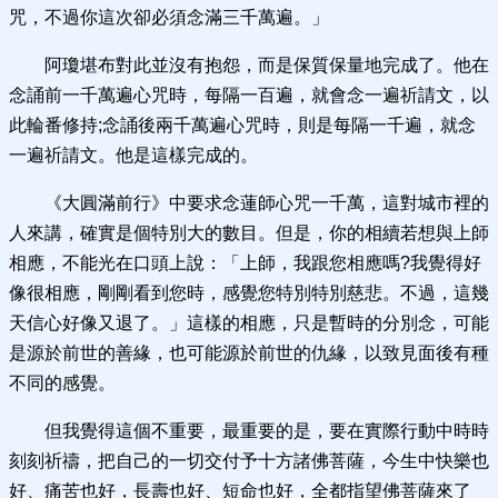
咒，不過你這次卻必須念滿三千萬遍。」
阿瓊堪布對此並沒有抱怨，而是保質保量地完成了。他在
念誦前一千萬遍心咒時，每隔一百遍，就會念一遍祈請文，以
此輪番修持;念誦後兩千萬遍心咒時，則是每隔一千遍，就念
一遍祈請文。他是這樣完成的。
《大圓滿前行》中要求念蓮師心咒一千萬，這對城市裡的
人來講，確實是個特別大的數目。但是，你的相續若想與上師
相應，不能光在口頭上說：「上師，我跟您相應嗎?我覺得好
像很相應，剛剛看到您時，感覺您特別特別慈悲。不過，這幾
天信心好像又退了。」這樣的相應，只是暫時的分別念，可能
是源於前世的善緣，也可能源於前世的仇緣，以致見面後有種
不同的感覺。
但我覺得這個不重要，最重要的是，要在實際行動中時時
刻刻祈禱，把自己的一切交付予十方諸佛菩薩，今生中快樂也
好、痛苦也好，長壽也好、短命也好，全都指望佛菩薩來了