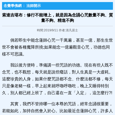
念覺學佛網
:
法師開示
索達吉堪布：修行不能增上，就是因為念誦心咒數量不夠、質
量不夠、精進不夠
時間:2019/9/11 作者:清凡居士
倘若即生中能念蓮師心咒一千萬遍，甚至一億，那生生世
世不會被各種魔障所撓;如果能念一億遍觀音心咒，功德也同
樣不可思議。
我以後方便時，準備講一些咒語的功德。現在有些人既不
念咒，也不觀想，每天就是說些廢話，對人生真是一大虛耗。
這麼珍貴的人身，如果什麼咒語都不念、什麼法都不修，每天
只是像老豬一樣，早上起來就呼嚕呼嚕吃，晚上又睡得特別
久，別人都已經上班了，自己還在一直「入定」，這怎麼行?!
其實，我們不管持哪一位本尊的咒語，經常念誦很重要，
若能如此，加持自然會入於心。比如最近念蓮師心咒，許多人