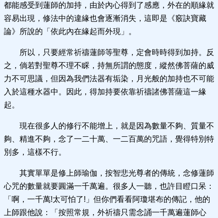
都能感受到蓮師的加持，由於內心得到了感應，外在的順緣就
容易出現，修法中的違緣也會逐漸消失，這即是《竅訣寶藏
論》所說的「依此內在緣起而外現」。
所以，只要經常祈禱蓮師等聖尊，定會時時得到加持。反
之，倘若對聖尊不理不睬，持無所謂的態度，縱然佛菩薩的威
力不可思議，但因為我們法器有垢染，月光般的加持也不可能
入於這種水器中。因此，得加持要依靠祈禱諸佛菩薩這一緣
起。
現在很多人的修行不能增上，就是因為數量不夠、質量不
夠、精進不夠，念了一二十萬、一二百萬的咒語，覺得特別特
別多，這樣不行。
其實單單是修上師瑜伽，按智悲光尊者的傳統，念修蓮師
心咒的數量就要圓滿一千萬遍。很多人一聽，也許目瞪口呆：
「啊，一千萬!太可怕了!」但你們看看阿瓊堪布的傳記，他的
上師跟他說：「按照常規，外祈禱只需念誦一千萬遍蓮師心