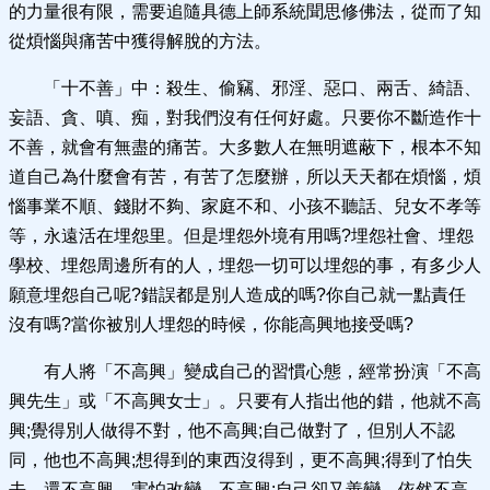
的力量很有限，需要追隨具德上師系統聞思修佛法，從而了知
從煩惱與痛苦中獲得解脫的方法。
「十不善」中：殺生、偷竊、邪淫、惡口、兩舌、綺語、
妄語、貪、嗔、痴，對我們沒有任何好處。只要你不斷造作十
不善，就會有無盡的痛苦。大多數人在無明遮蔽下，根本不知
道自己為什麼會有苦，有苦了怎麼辦，所以天天都在煩惱，煩
惱事業不順、錢財不夠、家庭不和、小孩不聽話、兒女不孝等
等，永遠活在埋怨里。但是埋怨外境有用嗎?埋怨社會、埋怨
學校、埋怨周邊所有的人，埋怨一切可以埋怨的事，有多少人
願意埋怨自己呢?錯誤都是別人造成的嗎?你自己就一點責任
沒有嗎?當你被別人埋怨的時候，你能高興地接受嗎?
有人將「不高興」變成自己的習慣心態，經常扮演「不高
興先生」或「不高興女士」。只要有人指出他的錯，他就不高
興;覺得別人做得不對，他不高興;自己做對了，但別人不認
同，他也不高興;想得到的東西沒得到，更不高興;得到了怕失
去，還不高興。害怕改變，不高興;自己卻又善變，依然不高