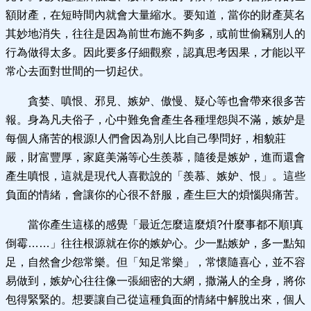
額財產，在短時間內就會大量縮水。要知道，當你的財產莫名
其妙地消失，往往是因為前世布施不夠多，或前世偷竊別人的
行為做得太多。因此要多仔細觀察，認真思考因果，才能以平
常心去面對世間的一切起伏。
貪婪、嗔恨、邪見、嫉妒、傲慢、疑心等也會帶來很多苦
報。身為凡夫俗子，心中難免會產生各種埋怨與不滿，嫉妒是
每個人痛苦的根源!人們會因為別人比自己學問好，相貌莊
嚴，財富豐厚，家庭美滿等心生羨慕，隨後是嫉妒，進而還會
產生嗔恨，這就是現代人喜歡說的「羨慕、嫉妒、恨」。這些
負面的情緒，會讓你的心很不舒服，產生巨大的煩惱與痛苦。
當你產生這樣的感覺「最近怎麼這麼煩?什麼事都不順!真
倒霉……」往往根源就在你的嫉妒心。少一點嫉妒，多一點知
足，自然會少怨常樂。但「知足常樂」，常懷隨喜心，並不容
易做到，嫉妒心往往像一張細密的大網，撒滿人的全身，將你
包得緊緊的。想要讓自己從這種負面的情緒中解脫出來，個人