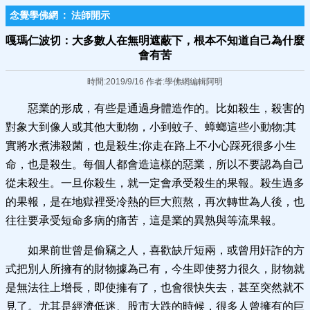
念覺學佛網
:
法師開示
嘎瑪仁波切：大多數人在無明遮蔽下，根本不知道自己為什麼
會有苦
時間:2019/9/16 作者:學佛網編輯阿明
惡業的形成，有些是通過身體造作的。比如殺生，殺害的
對象大到像人或其他大動物，小到蚊子、蟑螂這些小動物;其
實將水煮沸殺菌，也是殺生;你走在路上不小心踩死很多小生
命，也是殺生。每個人都會造這樣的惡業，所以不要認為自己
從未殺生。一旦你殺生，就一定會承受殺生的果報。殺生過多
的果報，是在地獄裡受冷熱的巨大煎熬，再次轉世為人後，也
往往要承受短命多病的痛苦，這是業的異熟與等流果報。
如果前世曾是偷竊之人，喜歡缺斤短兩，或曾用奸詐的方
式把別人所擁有的財物據為己有，今生即使努力很久，財物就
是無法往上增長，即使擁有了，也會很快失去，甚至突然就不
見了。尤其是經濟低迷、股市大跌的時候，很多人曾擁有的巨