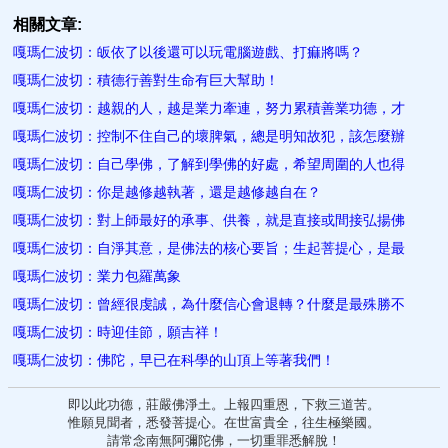
相關文章:
嘎瑪仁波切：皈依了以後還可以玩電腦遊戲、打痲將嗎？
嘎瑪仁波切：積德行善對生命有巨大幫助！
嘎瑪仁波切：越親的人，越是業力牽連，努力累積善業功德，才
嘎瑪仁波切：控制不住自己的壞脾氣，總是明知故犯，該怎麼辦
嘎瑪仁波切：自己學佛，了解到學佛的好處，希望周圍的人也得
嘎瑪仁波切：你是越修越執著，還是越修越自在？
嘎瑪仁波切：對上師最好的承事、供養，就是直接或間接弘揚佛
嘎瑪仁波切：自淨其意，是佛法的核心要旨；生起菩提心，是最
嘎瑪仁波切：業力包羅萬象
嘎瑪仁波切：曾經很虔誠，為什麼信心會退轉？什麼是最殊勝不
嘎瑪仁波切：時迎佳節，願吉祥！
嘎瑪仁波切：佛陀，早已在科學的山頂上等著我們！
即以此功德，莊嚴佛淨土。上報四重恩，下救三道苦。
惟願見聞者，悉發菩提心。在世富貴全，往生極樂國。
請常念南無阿彌陀佛，一切重罪悉解脫！