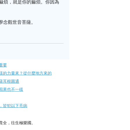
痲煩，就是你的痲煩。你因為
學念觀世音菩薩。
重要
樣的力量來？從什麼地方來的
耳根圓​通
因果也不一樣
，皆犯以下毛病
貴全，往生極樂國。