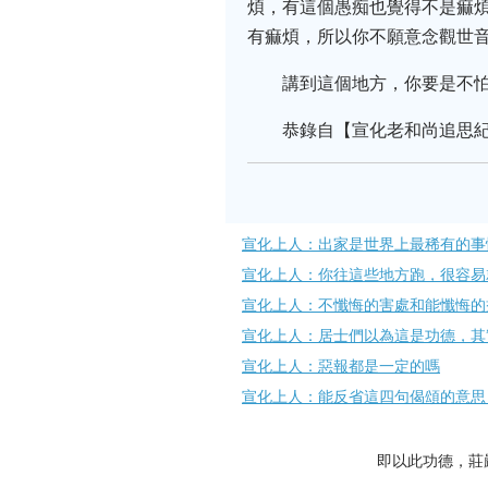
煩，有這個愚痴也覺得不是痲
有痲煩，所以你不願意念觀世
講到這個地方，你要是不怕
恭錄自【宣化老和尚追思
宣化上人：出家是世界上最稀有的事
宣化上人：你往這些地方跑，很容易
宣化上人：不懺悔的害處和能懺悔的
宣化上人：居士們以為這是功德，其
宣化上人：惡報都是一定的嗎
宣化上人：能反省這四句偈頌的意思
即以此功德，莊