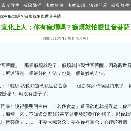
素食護生
戒除邪淫
佛教故事
佛教知識
法師開示
戒殺放生
人：你有痲煩嗎？痲煩就怕觀世音菩薩
宣化上人：你有痲煩嗎？痲煩就怕觀世音菩薩
時間:2019/9/17 作者:清凡居士
世音菩薩」，那個痲煩就跑了。痲煩就怕觀世音菩薩，因為觀世
了，所以這是一個最好的方法，也是一個最妙的方法。
說：「喔!那我也知道念觀世音菩薩。」但是你到時候痲煩來了，
麼辦呢?」就沒有法子了。
普門品〉說得很明明白白：「若多貪慾」這個欲也就是淫慾，你
了，痲煩一來，不知道怎麼好?甚至於要發顛發狂的樣子。那你就
觀世音菩薩」……，不要大喊著念，要在你裡頭念，心裡頭有個