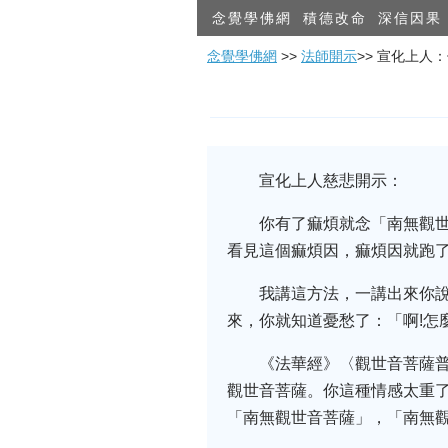
念覺學佛網
積德改命
深信因果
念覺學佛網
>>
法師開示
>> 宣化上
宣化上人慈悲開示：
你有了痲煩就念「南無觀
看見這個痲煩因，痲煩因就跑
我講這方法，一講出來你
來，你就知道憂愁了：「啊!怎
《法華經》〈觀世音菩薩
觀世音菩薩。你這種情感太重
「南無觀世音菩薩」，「南無