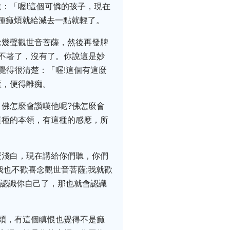
：「喔!這個可憐的孩子，現在
這種痲煩就給減去一點就輕了。
念幾聲觀世音菩薩，然後再發脾
不著了，沒有了。你說這是妙
覺得很清楚：「喔!這個有這麼
薩，便得離痴。
佛怎麼會讚嘆他呢?佛怎麼會
這種的本領，有這種的感應，所
。
麼淺白，現在講給你們聽，你們
我也不歡喜念觀世音菩薩;我就歡
能認識你自己了，那也就會認識
煩，有這個瞋恨也覺得不是痲