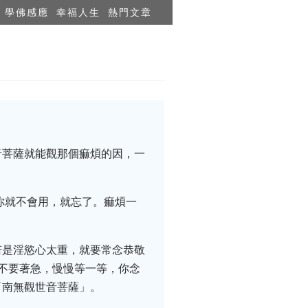
學佛感應
幸福人生
熱門文章
音菩薩就能觀那個痲煩的因，一
你就不會用，就忘了。痲煩一
若是淫慾心太重，就要常念恭敬
不要著急，慢慢等一等，你念
「南無觀世音菩薩」。