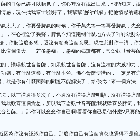
菩薩的耳朵已經可以聽見了，你心裡沒有說出口來，他能知道，說
情感，現在找我幫忙啦!好了，我幫幫他的忙囉!」把他情感的
脾氣太大了，你要發脾氣的時候，你千萬先等一等再發脾氣，先
…」，在心裡念了幾聲，脾氣不知道跑到什麼地方去了?再找也找
法，你聽這麼多經，還沒有領會這個意思。現在我對你一講，你
，比這個還大。「若多愚痴」，愚痴的病誰都有，常念觀世音菩
說的，讚嘆觀世音菩薩，如果觀世音菩薩，沒有這種的大威神力，
麼功德，有什麼道業，有什麼本領。佛不會隨便講的，一定是有
紹，就是你有什麼困難的問題不能解決了，給你找出來一個方法
方法，以前講過很多次了，不過沒有講得這麼明顯，沒有講得這
我就歡喜這個貪慾，所以我不念觀世音菩薩;我就歡喜發脾氣，
音菩薩。」那你可以念念你自己啊!看看你自己是個什麼?只要
?就因為你沒有認識你自己。那麼你自己有這個貪慾也覺得不是痲