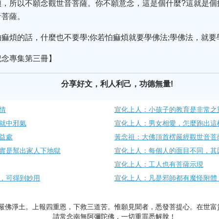
煩，所以不願念觀世音菩薩。你不願意念，這是個什麼?這就是個
音菩薩。
痲煩的話，什麼也不要學;你若怕痲煩就要學佛法;學佛法，就要
紀念專集第三冊】
分享好文，利人利己，功德無量!
情
宣化上人：小孩子的教育是非常之
就中邪氣
宣化上人：男女相愛，怎麼跑出這
益處
黃念祖：大佛頂首楞嚴經觀世音菩薩
實是幫出家人下地獄
宣化上人：每個人的面目不同，其
宣化上人：工人也有菩薩示現
，可得到妙用
宣化上人：凡是邪師都有魔怪附體
嚴佛淨土。上報四重恩，下救三道苦。惟願見聞者，悉發菩提心。在世富
請常念南無阿彌陀佛，一切重罪悉解脫！