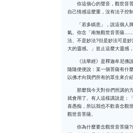
你這個心的聲音，觀世音
自己情感這麼重，沒有法子控制
「若多瞋恚」，說這個人
氣。你念「南無觀世音菩薩…
法、不是妙法?但是妙法可是妙
大的靈感。」豈止這麼大靈感
《法華經》是釋迦牟尼佛
隨隨便便說：某一個菩薩有什
以佛才向我們所有的眾生來介
那麼我今天對你們所講的
就會用了。有人這樣講說是：「
喜愚痴，所以我也不歡喜念觀世
觀世音菩薩。
你為什麼要念觀世音菩薩