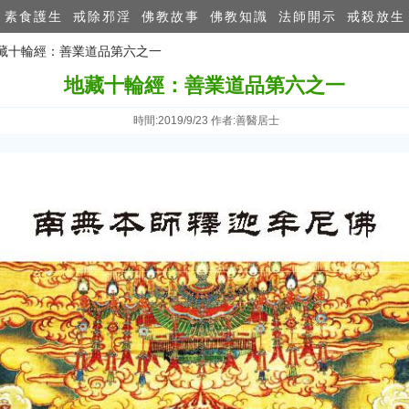
素食護生
戒除邪淫
佛教故事
佛教知識
法師開示
戒殺放生
地藏十輪經：善業道品第六之一
地藏十輪經：善業道品第六之一
時間:2019/9/23 作者:善醫居士