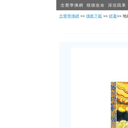
念覺學佛網
積德改命
深信因果
念覺學佛網
>>
佛教下載
>>
經書
>> 