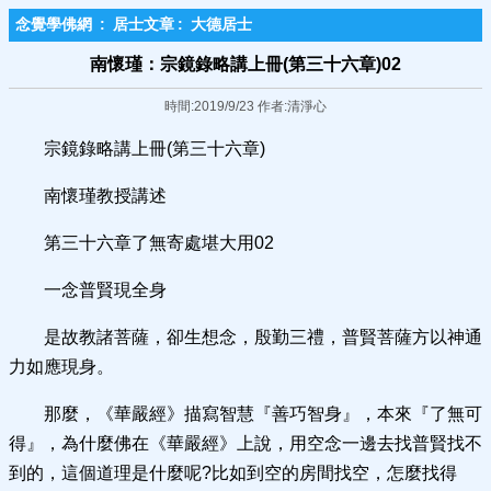
念覺學佛網
:
居士文章
:
大德居士
南懷瑾：宗鏡錄略講上冊(第三十六章)02
時間:2019/9/23 作者:清淨心
宗鏡錄略講上冊(第三十六章)
南懷瑾教授講述
第三十六章了無寄處堪大用02
一念普賢現全身
是故教諸菩薩，卻生想念，殷勤三禮，普賢菩薩方以神通
力如應現身。
那麼，《華嚴經》描寫智慧『善巧智身』，本來『了無可
得』，為什麼佛在《華嚴經》上說，用空念一邊去找普賢找不
到的，這個道理是什麼呢?比如到空的房間找空，怎麼找得