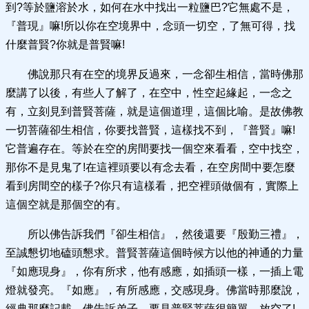
到?等於鹽溶於水，如何在水中找出一粒鹽巴?它無處不是，
『普現』嘛!所以你在空境界中，念頭一切空，了無可得，找
什麼普賢?你就是普賢嘛!
佛說那只有在空的境界反過來，一念卻生相信，當時佛那
麼講了以後，有些人了解了，在空中，性空起緣起，一念之
有，立刻見到普賢菩薩，就是這個道理，這個比喻。是故佛教
一切菩薩卻生相信，你要找普賢，這樣找不到，『普賢』嘛!
它普遍存在。等於在空的房間要找一個空來看看，空中找空，
那你不是見鬼了!在這裡頭要以有念去看，在空房間中要怎麼
看到房間空的樣子?你只有這樣看，把空裡頭做個有，實際上
這個空就是那個空的有。
所以佛告訴我們『卻生相信』，然後還要『殷勤三禮』，
至誠懇切地磕頭懇求。普賢菩薩這個時候方以他的神通的力量
『如應現身』，你有所求，他有感應，如插頭一樣，一插上電
燈就發亮。『如應』，有所感應，交感現身。佛當時那麼說，
經典那麼記載，佛告訴弟子，要見普賢菩薩很簡單，放空了!