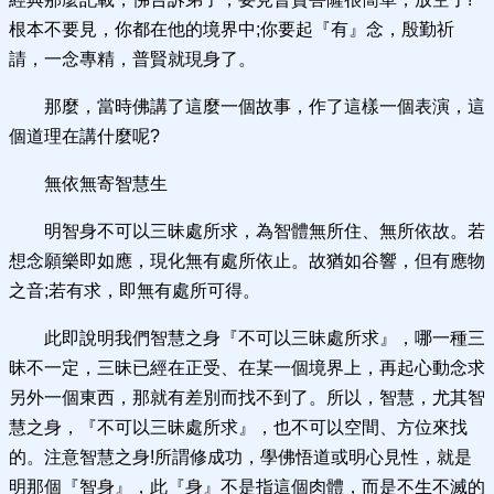
根本不要見，你都在他的境界中;你要起『有』念，殷勤祈
請，一念專精，普賢就現身了。
那麼，當時佛講了這麼一個故事，作了這樣一個表演，這
個道理在講什麼呢?
無依無寄智慧生
明智身不可以三昧處所求，為智體無所住、無所依故。若
想念願樂即如應，現化無有處所依止。故猶如谷響，但有應物
之音;若有求，即無有處所可得。
此即說明我們智慧之身『不可以三昧處所求』，哪一種三
昧不一定，三昧已經在正受、在某一個境界上，再起心動念求
另外一個東西，那就有差別而找不到了。所以，智慧，尤其智
慧之身，『不可以三昧處所求』，也不可以空間、方位來找
的。注意智慧之身!所謂修成功，學佛悟道或明心見性，就是
明那個『智身』，此『身』不是指這個肉體，而是不生不滅的