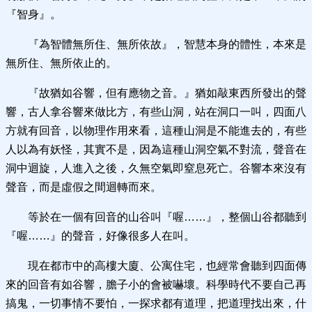
『智身』。
『為智體無所住、無所依故』，智慧本身的體性，本來是
無所住、無所依止的。
『故猶如谷響，但有應物之音。』猶如敲東西所發出的聲
響，古人拿谷響來做比方，有些山洞，站在洞口一叫，四面八
方就有回音，以物理作用來看，這種山洞是不能進去的，有些
人以為有妖怪，其實不是，因為這種山洞空氣不對流，聲音在
洞中迴旋，人進入之後，久無空氣即窒息死亡。谷響本來沒有
聲音，而是虛假之間迴轉而來。
等於在一個有回音的山谷叫『喔……』，整個山谷都聽到
『喔……』的聲音，好像很多人在叫。
現在都市中的高樓大廈、公寓住宅，也經常會聽到四面傳
來的回音有如谷響，膽子小的會被嚇壞。科學時代不要自己再
搞鬼，一切事情不要怕，一探求都有道理，把道理找出來，什