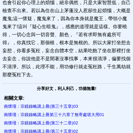
也會引起你心理上的煩惱，絕非偶然，只是大家智慧低，自己
檢查不出來。若以為住在山上茅蓬沒人惹卻生起煩惱，大概是
魔鬼;這一懷疑，魔鬼來了，因為你本身就是魔王，帶領小魔
鬼來了!這叫『疑心生暗鬼』，感應的道理就是這樣。你要曉
得，一切心念與一切音聲、顏色，『若有求即無有處所可
得』，你真找它，那個根，根本是無根的。所以大家打坐想去
妄想，你看多冤枉，妄念自體本空，結果吃飽了坐在那裡打坐
去妄念，你說他是不是閒著沒事找事，本來很清淨，偏要找個
不清淨。所以，此理不能，用功修行就走冤枉路，千生萬劫就
那麼冤枉下去。
分享好文，利人利己，功德無量!
相關文章:
南懷瑾：宗鏡錄略講上冊(第三十五章)03
南懷瑾：宗鏡錄略講上冊第三十六章了無寄處堪大用01
南懷瑾：宗鏡錄略講上冊(第三十二章)02
南懷瑾：宗鏡錄略講上冊(第三十五章)02