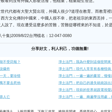
一般看到沒有外國人那麼活潑，他穩重，穩重能生智慧。
世世代代都有大聖大賢出現，外國人很少?道理在教育。而教育裡
，西方文化傳到中國來，中國人很不幸，把老祖宗的東西丟掉，
沒人說了。現在遭受這麼多的苦難，苦難從哪裡來的不知道，於
2009/8/22台灣檔名：12-047-0080
分享好文，利人利己，功德無量!
能不受惡報？
淨土法門：我為什麼到這個世間來
說爆炸
淨土法門：現代人常常有各種怪病
一天，要珍惜
淨土法門：一遍一遍的薰習，慢慢
萬不要去惹他
淨土法門：把自己的過失統統說出
淨土法門：現前的世界就跟電視螢
盡人亡
淨土法門：一遍、兩遍學沒用處，
嚴佛淨土。上報四重恩，下救三道苦。惟願見聞者，悉發菩提心。在世富