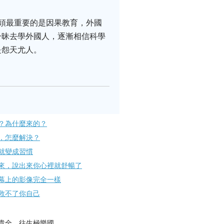
頭最重要的是因果教育，外國
一昧去學外國人，逐漸相信科學
是怨天尤人。
？為什麼來的？
，怎麼解決？
就變成習慣
來，說出來你心裡就舒暢了
幕上的影像完全一樣
救不了你自己
貴全，往生極樂國。