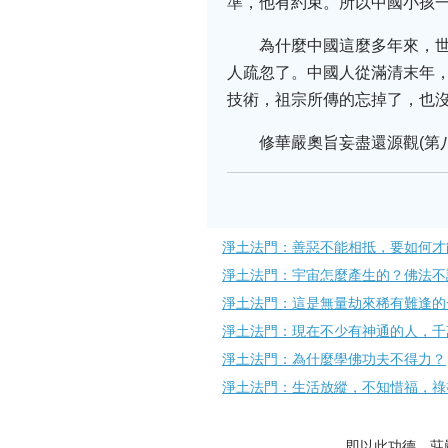
準，他有約束。所以中國小孩
為什麼中國這麼多年來，
人疏忽了。中國人從滿清末年
技術，祖宗所傳的忘掉了，也
修華嚴奧旨妄盡還源觀(第八十集)
淨土法門：善惡不能相抵，要如何才
淨土法門：宇宙怎麼產生的？佛法不
淨土法門：這是無量劫來稀有難逢的
淨土法門：現在不少有神通的人，千
淨土法門：為什麼學佛功夫不得力？
淨土法門：生活放縱，不知惜福，祿
即以此功德，莊