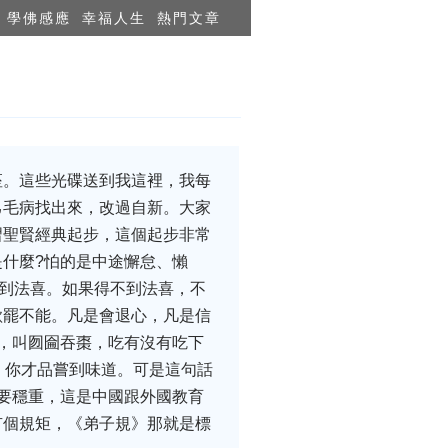
學佛感應
幸福人生
熱門文章
座。這些光碟送到我這裡，我每
己毛病找出來，改過自新。大家
習聖賢經典起步，這個起步非常
什麼?怕的是中途懈怠、懶
得到法喜。如果得不到法喜，不
欲罷不能。凡是會退心，凡是信
，叫囫圇吞棗，吃有沒有吃下
，你才品嘗到味道。可是這句話
要穩重，這是中國跟外國教育
有個規矩，《弟子規》那就是標