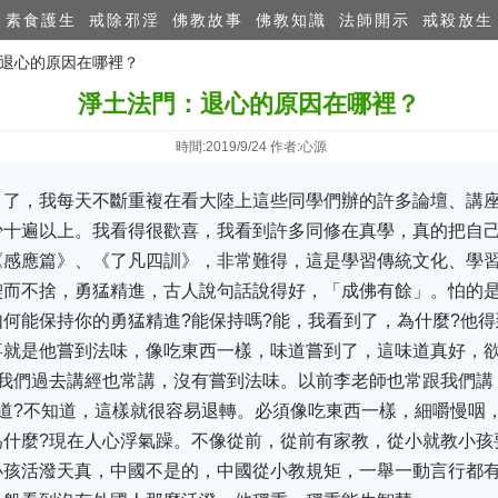
素食護生
戒除邪淫
佛教故事
佛教知識
法師開示
戒殺放生
：退心的原因在哪裡？
淨土法門：退心的原因在哪裡？
時間:2019/9/24 作者:心源
月了，我每天不斷重複在看大陸上這些同學們辦的許多論壇、講
少十遍以上。我看得很歡喜，我看到許多同修在真學，真的把自
《感應篇》、《了凡四訓》，非常難得，這是學習傳統文化、學
鍥而不捨，勇猛精進，古人說句話說得好，「成佛有餘」。怕的是
何能保持你的勇猛精進?能保持嗎?能，我看到了，為什麼?他
喜就是他嘗到法味，像吃東西一樣，味道嘗到了，這味道真好，
這我們過去講經也常講，沒有嘗到法味。以前李老師也常跟我們講
道?不知道，這樣就很容易退轉。必須像吃東西一樣，細嚼慢咽
為什麼?現在人心浮氣躁。不像從前，從前有家教，從小就教小孩
小孩活潑天真，中國不是的，中國從小教規矩，一舉一動言行都