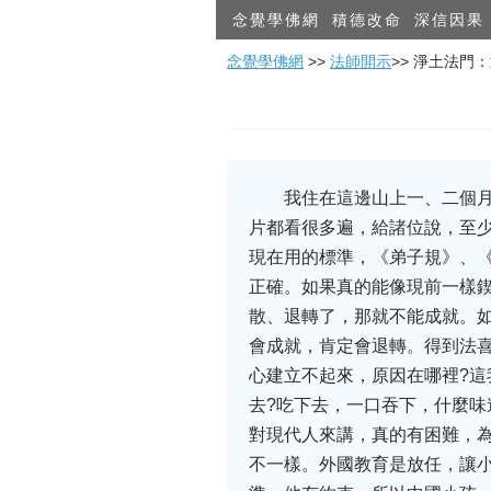
念覺學佛網
積德改命
深信因果
念覺學佛網
>>
法師開示
>> 淨土法門
我住在這邊山上一、二個
片都看很多遍，給諸位說，至
現在用的標準，《弟子規》、
正確。如果真的能像現前一樣
散、退轉了，那就不能成就。如
會成就，肯定會退轉。得到法
心建立不起來，原因在哪裡?
去?吃下去，一口吞下，什麼味
對現代人來講，真的有困難，
不一樣。外國教育是放任，讓