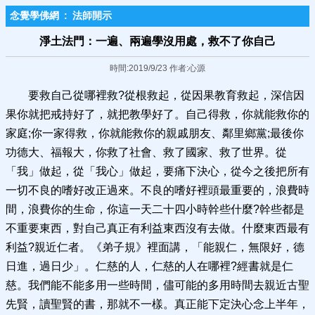
念覺學佛網
:
法師開示
淨土法門：一遍、兩遍學沒用處，救不了你自己
時間:2019/9/23 作者:心源
要救自己從哪裡救?從根救起，從因果教育救起，深信因
果你就把戒持好了，就把教學好了。自己得救，你就能救你的
家庭;你一家得救，你就能救你的親戚朋友、鄰里鄉黨;最後你
功德大、福報大，你救了社會、救了國家、救了世界。從
「我」做起，從「我心」做起，要痛下決心，從今之後把所有
一切不良的嗜好改正過來。不良的嗜好裡頭最重要的，浪費時
間，浪費你的生命，你這一天二十四小時幹些什麼?幹些都是
不重要東西，對自己真正有利益東西沒有去做。什麼東西最有
利益?親近仁者。《弟子規》裡面講，「能親仁，無限好，德
日進，過日少」。仁慈的人，仁慈的人在哪裡?經書就是仁
慈。我們能不能多用一些時間，儘可能的多用時間去親近古聖
先賢，讀聖賢的書，那就不一樣。真正能下定決心念上半年，