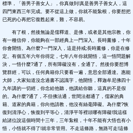
標準，「善男子善女人」，你真做到!真是善男子善女人，這
四門東西三年完成。要不從這上做，你就不能紮根，你要想把
已死的心再把它復甦起來，難，不容易。
有了根，然後無論是儒釋道、是佛，或者是其他宗教，你
有一種信仰，你能夠在一部經典上一門深入、長時薰修，十年
你會開悟。為什麼?一門深入，這是持戒;長時薰修，你是在修
定。有個五年六年你得定，七年八年你就開悟，這一悟問題解
決，一悟什麼?通了，所有障礙沒有，全通了。然後你要想博
覽群經，可以，任何典籍你只要看一遍，意思全部通達。惠能
大師，大家知道沒念過書不認識字，他開悟，釋迦牟尼佛四十
九年講的一切經，你念給他聽，他講給你聽，這真的不是假
的。為什麼?通了，不但佛法通，世間法都通了，儒家的典
籍、道家的典籍，你向他請教，他沒有絲毫障礙。為什麼?恢
復到清淨心，恢復到平等心，清淨平等裡頭哪有障礙!我這樣
給諸位說這個時間十三年，三年紮根，十年不能有大悟也有小
悟，小悟就不得了!就非常管用。不走這條路，無路可走!這條