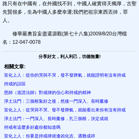
路只有在中國有，在外國找不到，中國人確實得天獨厚，古聖
先賢很多，生為中國人多麼幸運;我們把祖宗東西丟掉，罪
人。
修華嚴奧旨妄盡還源觀(第七十八集)2009/8/20台灣檔
名：12-047-0078
分享好文，利人利己，功德無量!
相關文章:
宣化上人：從你的哭與不哭，發不發脾氣，就能證明有沒有持戒
持戒的誤區
恩師（道證法師）對戒律的信心和持戒的精神
淨土法門：三個根紮好之後，然後一門深入、長時薰修
宣化上人：從哭與不哭、發不發脾氣，就能看出來你有沒有持戒
淨土法門：一門深入、長時薰修，扎三個根，決定成就
持戒有這麼多好處你都知道嗎
宣化上人：你要是持戒律就逢凶化吉、遇難成祥