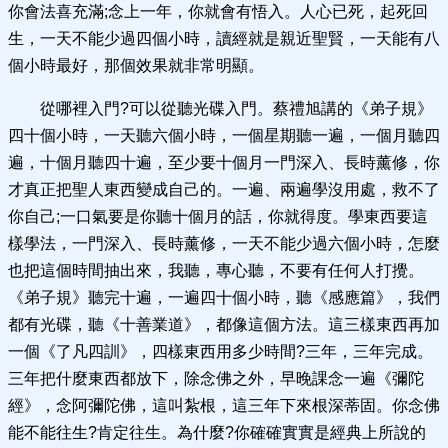
你會法喜充滿;念上一年，你就會有悟入。人心已死，起死回
生，一天不能少過四個小時，讀經就是親近聖賢，一天能有八
個小時最好，那個效果就非常明顯。
從哪裡入門?可以從聽光碟入門。蔡禮旭講的《弟子規》
四十個小時，一天聽六個小時，一個星期聽一遍，一個月聽四
遍，十個月聽四十遍，至少要十個月一門深入、長時薰修，你
才真正把聖人東西變成自己的。一遍、兩遍學沒用處，救不了
你自己;一口氣要是你聽十個月的話，你就得度。學東西要這
樣學法，一門深入、長時薰修，一天不能少過六個小時，怎麼
也把這個時間抽出來，我聽，專心聽，不要有任何人打攪。
《弟子規》聽完十遍，一遍四十個小時，聽《感應篇》，我們
都有光碟，聽《十善業道》，都像這個方法。這三樣東西再加
一個《了凡四訓》，四樣東西用多少時間?三年，三年完成。
三年把什麼東西都放下，除念佛之外，早晚課念一遍《彌陀
經》，念阿彌陀佛，這叫紮根，這三年下來根深蒂固。你念佛
能不能往生?肯定往生。為什麼?你確確實實是經典上所說的