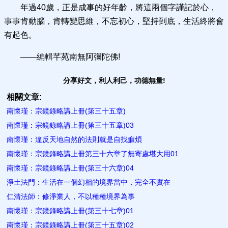
年過40歲，正是成事的好年齡，將這兩個字謹記於心，
事事肯動腦，肯轉變思維，不忘初心，堅持到底，生活終將會
有起色。
——編輯芊苑南無阿彌陀佛!
分享好文，利人利己，功德無量!
相關文章:
南懷瑾：宗鏡錄略講上冊(第三十五章)
南懷瑾：宗鏡錄略講上冊(第三十五章)03
南懷瑾：違反天地自然的法則就是自找痲煩
南懷瑾：宗鏡錄略講上冊第三十六章了無寄處堪大用01
南懷瑾：宗鏡錄略講上冊(第三十六章)04
淨土法門：生活在一個幻相的境界當中，完全不實在
仁清法師：修淨業人，不以種種境界為事
南懷瑾：宗鏡錄略講上冊(第三十七章)01
南懷瑾：宗鏡錄略講上冊(第三十五章)02