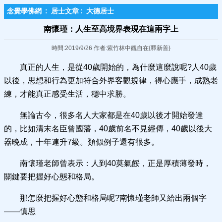
念覺學佛網
:
居士文章
:
大德居士
南懷瑾：人生至高境界表現在這兩字​上
時間:2019/9/26 作者:紫竹林中觀自在{釋新善}
真正的人生，是從40歲開始的，為什麼這麼說呢?人40歲
以後，思想和行為更加符合外界客觀規律，得心應手，成熟老
練，才能真正感受生活，穩中求勝。
無論古今，很多名人大家都是在40歲以後才開始發達
的，比如清末名臣曾國藩，40歲前名不見經傳，40歲以後大
器晚成，十年連升7級。類似例子還有很多。
南懷瑾老師曾表示：人到40莫氣餒，正是厚積薄發時，
關鍵要把握好心態和格局。
那怎麼把握好心態和格局呢?南懷瑾老師又給出兩個字
——慎思