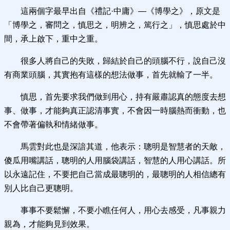
這兩個字最早出自《禮記·中庸》—《博學之》，原文是
「博學之，審問之，慎思之，明辨之，篤行之」，慎思處於中
間，承上啟下，重中之重。
很多人將自己的失敗，歸結於自己的頭腦不行，說自己沒
有商業頭腦，其實抱有這樣的想法做事，首先就輸了一半。
慎思，首先要求我們做到用心，持有嚴肅認真的態度去想
事、做事，才能夠真正認清事實，不會因一時腦熱而衝動，也
不會帶著偏執和情緒做事。
馬雲對此也是深諳其道，他表示：聰明是智慧者的天敵，
傻瓜用嘴講話，聰明的人用腦袋講話，智慧的人用心講話。所
以永遠記住，不要把自己當成最聰明的，最聰明的人相信總有
別人比自己更聰明。
事事不要鬆懈，不要小瞧任何人，用心去感受，凡事親力
親為，才能夠見到效果。