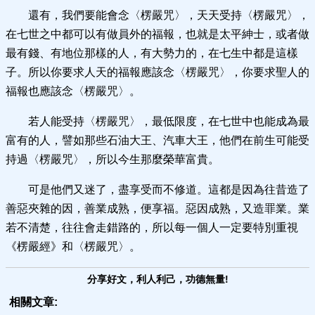
還有，我們要能會念〈楞嚴咒〉，天天受持〈楞嚴咒〉，
在七世之中都可以有做員外的福報，也就是太平紳士，或者做
最有錢、有地位那樣的人，有大勢力的，在七生中都是這樣
子。所以你要求人天的福報應該念〈楞嚴咒〉，你要求聖人的
福報也應該念〈楞嚴咒〉。
若人能受持〈楞嚴咒〉，最低限度，在七世中也能成為最
富有的人，譬如那些石油大王、汽車大王，他們在前生可能受
持過〈楞嚴咒〉，所以今生那麼榮華富貴。
可是他們又迷了，盡享受而不修道。這都是因為往昔造了
善惡夾雜的因，善業成熟，便享福。惡因成熟，又造罪業。業
若不清楚，往往會走錯路的，所以每一個人一定要特別重視
《楞嚴經》和〈楞嚴咒〉。
分享好文，利人利己，功德無量!
相關文章: