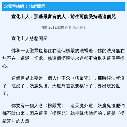
念覺學佛網
:
法師開示
宣化上人：那些最富有的人，前生可能受持過這個咒
時間:2019/9/30 作者:清凡居士
宣化上人慈悲開示：
佛和一切聖眾也都住在這個楞嚴的法裡邊，佛的法身無在
無不在，遍滿一切處。修這個楞嚴法永遠都不會退失這個菩提
心。
這個世界上要是一個人也不念〈楞嚴咒〉，那時候法就沒
了，法沒了，妖魔鬼怪、天魔外道就要橫行了，要出現於世
了。
你要有一個人念〈楞嚴咒〉，這天魔外道、妖魔鬼怪他們
都不敢出來，因為這個〈楞嚴咒〉就是降伏他們的，這是〈楞
嚴咒〉的力量。