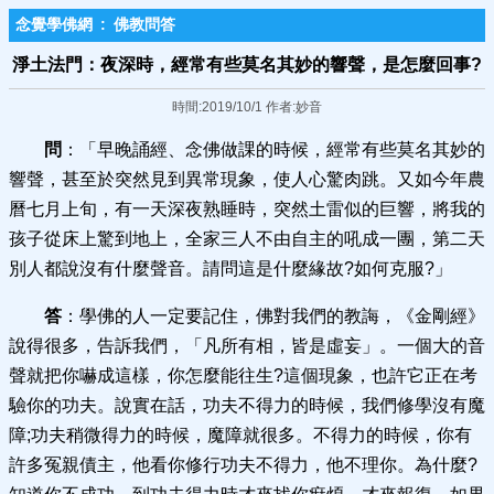
念覺學佛網
:
佛教問答
淨土法門：夜深時，經常有些莫名其妙的響聲，是怎麼回事?
時間:2019/10/1 作者:妙音
問
：「早晚誦經、念佛做課的時候，經常有些莫名其妙的
響聲，甚至於突然見到異常現象，使人心驚肉跳。又如今年農
曆七月上旬，有一天深夜熟睡時，突然土雷似的巨響，將我的
孩子從床上驚到地上，全家三人不由自主的吼成一團，第二天
別人都說沒有什麼聲音。請問這是什麼緣故?如何克服?」
答
：學佛的人一定要記住，佛對我們的教誨，《金剛經》
說得很多，告訴我們，「凡所有相，皆是虛妄」。一個大的音
聲就把你嚇成這樣，你怎麼能往生?這個現象，也許它正在考
驗你的功夫。說實在話，功夫不得力的時候，我們修學沒有魔
障;功夫稍微得力的時候，魔障就很多。不得力的時候，你有
許多冤親債主，他看你修行功夫不得力，他不理你。為什麼?