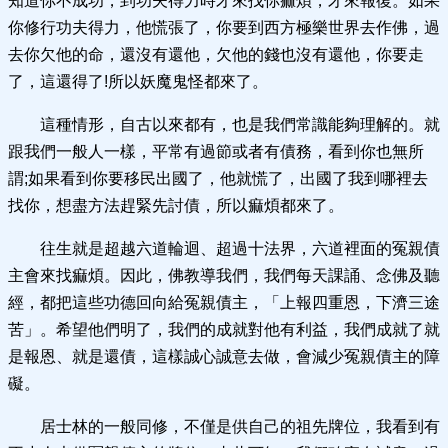
知道你不成功，到功夫得力時才來找你痲煩，才來報復。如果
你修行功夫得力，他慌張了，你要到西方極樂世界去作佛，過
去你欠他的命，還沒有還他，欠他的錢也沒有還他，你要走
了，這還得了!所以妖魔鬼怪都來了。
這種情形，自古以來都有，也是我們常識能夠理解的。就
跟我們一般人一樣，平常有過節或者有債務，看到你也無所
謂;如果看到你要移民出國了，他就慌了，出國了我到哪裡去
找你，想盡方法趕緊先討債，所以痲煩都來了。
往生就是超越六道輪迴、超過十法界，六道裡面的冤親債
主會來找痲煩。因此，佛教導我們，我們每天課誦、念佛及聽
經，都把這些功德回向給冤親債主，「上報四重恩，下濟三途
苦」。希望他們明了，我們的成就對他有利益，我們成就了就
是報恩、就是還債，這樣誠心誠意去做，會減少冤親債主的障
礙。
居士林的一般同修，不僅是供自己的祖先牌位，我看到有