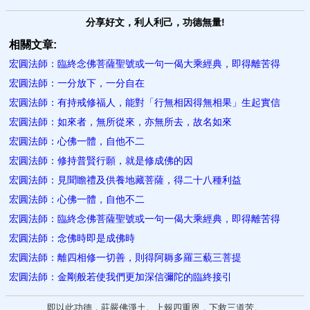
分享好文，利人利己，功德無量!
相關文章:
宏圓法師：臨終念佛菩薩聖號或一句一偈大乘經典，即得離苦得
宏圓法師：一分放下，一分自在
宏圓法師：有持戒修福人，能對「行無相因得無相果」生起實信
宏圓法師：如來者，無所從來，亦無所去，故名如來
宏圓法師：心佛一體，自他不二
宏圓法師：修持普賢行願，就是修成佛的因
宏圓法師：見聞瞻禮及供養地藏菩薩，得二十八種利益
宏圓法師：心佛一體，自他不二
宏圓法師：臨終念佛菩薩聖號或一句一偈大乘經典，即得離苦得
宏圓法師：念佛時即是成佛時
宏圓法師：離四相修一切善，則得阿耨多羅三藐三菩提
宏圓法師：金剛般若使我們更加深信彌陀的臨終接引
即以此功德，莊嚴佛淨土。上報四重恩，下救三道苦。