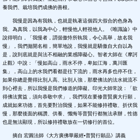
養我們、栽培我們成佛的善根。
我慢是因為有我執，也就是執著這個四大假合的色身為
我、為真我，以我為中心，輕慢他人輕視他人。《唯識論》中
說得明白，「我慢者，謂倨傲恃所執我，令心高舉，故名我
慢」，我們拋開名相，簡單地說，我慢就是驕傲自大自以為
是，說到底就是與法不相融的業感障礙心。智者大師在《摩訶
止觀》中說：「慢如高山，雨水不停，卑如江海，萬川匯
集」，高山上的水我們看都是往下流的，雨水再多也停不住，
如果你總是覺得比別人高、比別人強，那麼佛法的法水就流不
到心裡去，所以我慢是我們修道的障礙。印光大師常說：「欲
得佛法實益，須向恭敬中求」，我們現在要修普賢廣大行願，
成就如來功德，首先要對治我慢，如果不能修持禮敬、折伏我
慢，那麼後面的稱讚、供養、懺悔等普賢行都無法承辦，性德
也是無法顯現，所以修持禮敬放在一切修行的首位。
摘自 宏圓法師《大方廣佛華嚴經•普賢行願品》講義