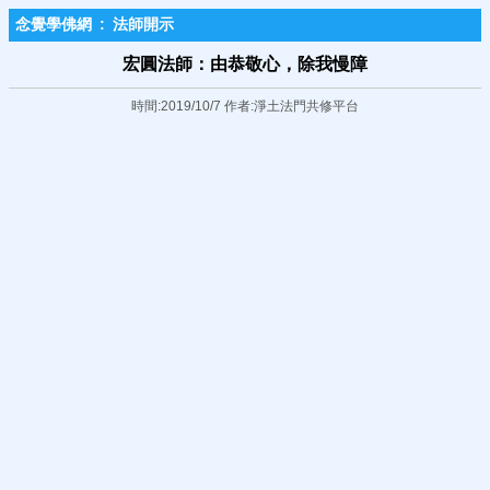
念覺學佛網
:
法師開示
宏圓法師：由恭敬心，除我慢障
時間:2019/10/7 作者:淨土法門共修平台