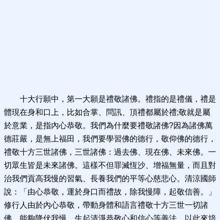
十大行願中，第一大願是禮敬諸佛。禮指的是禮儀，禮是
體現在身和口上，比如合掌、問訊、頂禮都屬於禮;敬就是屬
於意業，是指內心恭敬。我們為什麼要禮敬諸佛?因為諸佛萬
德莊嚴，是無上福田，我們要學習佛的德行，敬仰佛的德行，
禮敬十方三世諸佛，三世諸佛：過去佛、現在佛、未來佛。一
切眾生皆是未來諸佛。這樣不但罪滅恆沙、增福無量，而且對
治我們貢高我慢的習氣、長養我們的平等心慈悲心。清涼國師
說：「由心恭敬，運於身口而禮故，除我慢障，起敬信善。」
修行人由於內心恭敬，帶動身體和語言禮敬十方三世一切諸
佛，能夠降伏我慢、生起清淨恭敬心和信心等善法，以此來培