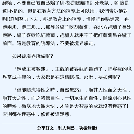
經驗，不要自己被自己騙了!那都是瞎貓撞到死老鼠，喲!這是
道!不是的。但是在教育方法的誘導上可以用，我們告訴他對
啊!好啊!努力下去，那是教育上的誘導，慢慢把你哄進來，再
跑兩步、跑三步……那等於驢子吃胡蘿蔔。在北方趕驢子長途
跑路，驢子喜歡吃紅蘿蔔，趕驢人就用竿子把紅蘿蔔吊在驢子
前面。這是教育的誘導法，不要被境界騙走。
如果被境界所騙呢?
『翻成主被客迷』，主觀的被客觀的轟跑了，把客觀的境
界當成主觀的，大家都是在這樣瞎搞。那麼，要如何呢?
『但能隨流得性之時，自然無惑』，順其人性而之天性，
順其天之性，而之諸佛自性，一切眾生的自性，順流明心見性
的時候，徹底地大徹大悟，才算是大智慧的成就沒有迷惑了!
否則都在迷惑中，修道被道迷惑。
分享好文，利人利己，功德無量!