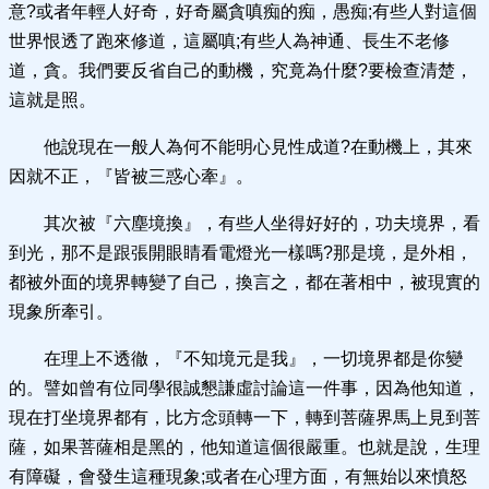
意?或者年輕人好奇，好奇屬貪嗔痴的痴，愚痴;有些人對這個
世界恨透了跑來修道，這屬嗔;有些人為神通、長生不老修
道，貪。我們要反省自己的動機，究竟為什麼?要檢查清楚，
這就是照。
他說現在一般人為何不能明心見性成道?在動機上，其來
因就不正，『皆被三惑心牽』。
其次被『六塵境換』，有些人坐得好好的，功夫境界，看
到光，那不是跟張開眼睛看電燈光一樣嗎?那是境，是外相，
都被外面的境界轉變了自己，換言之，都在著相中，被現實的
現象所牽引。
在理上不透徹，『不知境元是我』，一切境界都是你變
的。譬如曾有位同學很誠懇謙虛討論這一件事，因為他知道，
現在打坐境界都有，比方念頭轉一下，轉到菩薩界馬上見到菩
薩，如果菩薩相是黑的，他知道這個很嚴重。也就是說，生理
有障礙，會發生這種現象;或者在心理方面，有無始以來憤怒