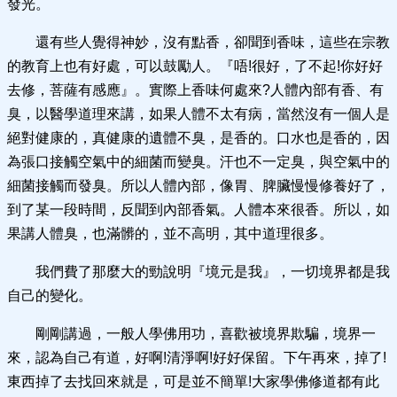
發光。
還有些人覺得神妙，沒有點香，卻聞到香味，這些在宗教
的教育上也有好處，可以鼓勵人。『唔!很好，了不起!你好好
去修，菩薩有感應』。實際上香味何處來?人體內部有香、有
臭，以醫學道理來講，如果人體不太有病，當然沒有一個人是
絕對健康的，真健康的遺體不臭，是香的。口水也是香的，因
為張口接觸空氣中的細菌而變臭。汗也不一定臭，與空氣中的
細菌接觸而發臭。所以人體內部，像胃、脾臟慢慢修養好了，
到了某一段時間，反聞到內部香氣。人體本來很香。所以，如
果講人體臭，也滿髒的，並不高明，其中道理很多。
我們費了那麼大的勁說明『境元是我』，一切境界都是我
自己的變化。
剛剛講過，一般人學佛用功，喜歡被境界欺騙，境界一
來，認為自己有道，好啊!清淨啊!好好保留。下午再來，掉了!
東西掉了去找回來就是，可是並不簡單!大家學佛修道都有此