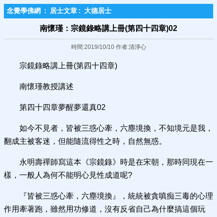
念覺學佛網
:
居士文章
:
大德居士
南懷瑾：宗鏡錄略講上冊(第四十四章)02
時間:2019/10/10 作者:清淨心
宗鏡錄略講上冊(第四十四章)
南懷瑾教授講述
第四十四章夢醒夢還真02
如今不見者，皆被三惑心牽，六塵境換，不知境元是我，
翻成主被客迷，但能隨流得性之時，自然無惑。
永明壽禪師寫這本《宗鏡錄》時是在宋朝，那時同現在一
樣，一般人為何不能明心見性成道呢?
『皆被三惑心牽，六塵境換』，統統被貪嗔痴三毒的心理
作用牽著跑，雖然用功修道，沒有反省自己為什麼搞這個玩