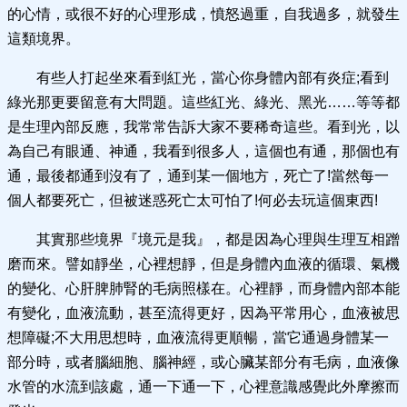
的心情，或很不好的心理形成，憤怒過重，自我過多，就發生
這類境界。
有些人打起坐來看到紅光，當心你身體內部有炎症;看到
綠光那更要留意有大問題。這些紅光、綠光、黑光……等等都
是生理內部反應，我常常告訴大家不要稀奇這些。看到光，以
為自己有眼通、神通，我看到很多人，這個也有通，那個也有
通，最後都通到沒有了，通到某一個地方，死亡了!當然每一
個人都要死亡，但被迷惑死亡太可怕了!何必去玩這個東西!
其實那些境界『境元是我』，都是因為心理與生理互相蹭
磨而來。譬如靜坐，心裡想靜，但是身體內血液的循環、氣機
的變化、心肝脾肺腎的毛病照樣在。心裡靜，而身體內部本能
有變化，血液流動，甚至流得更好，因為平常用心，血液被思
想障礙;不大用思想時，血液流得更順暢，當它通過身體某一
部分時，或者腦細胞、腦神經，或心臟某部分有毛病，血液像
水管的水流到該處，通一下通一下，心裡意識感覺此外摩擦而