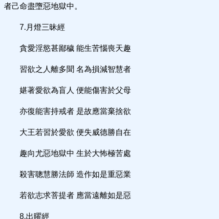
者己命盡墮惡地獄中。
7.月燈三昧經
貪愛淫慾甚鄙穢 能生苦惱喪天趣
習欲之人離多聞 名為損減智慧者
媅著愛欲為盲人 便能傷害於父母
亦復能害持戒者 是故應當棄捨欲
大王若習於愛欲 便失威德勝自在
趣向尤惡地獄中 生於大怖極苦處
殺害聰慧勝法師 造作如是重惡業
若欲志求菩提者 應當遠離如是惡
8.出曜經