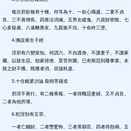
複次邪欲報有十種。何等為十。一欲心熾盛。二妻不貞
良。三不善增長。四善法消滅。五男女縱逸。六資財密散。七
心多疑慮。八遠離善友。九親族不信。十命終三塗。
4.佛說善生子經
淫邪有六變當知。何謂六。不自護身。不護妻子。不護家
屬。以疑生惡。怨家得便。眾苦所圍。已有斯惡則廢事業。未
致之財不獲。既獲者消。宿儲耗盡。
5.十住毗婆沙論 龍樹菩薩造
邪淫不善行。有二種果報。一者得醜惡妻婦。又不貞良。
二者為他所壞。
6.犯淫劮有五罪。
一者亡錢財。二者墮驚怖。三者畏縣官。四者得怨禍。五