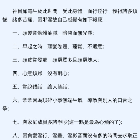
神目如電生於此世間，受此身體，而行淫行，獲得諸多煩
惱，諸多苦痛。因邪淫故自己感覺有如下報應：
一、頭髮常骯髒油膩，暗淡而無光澤;
二、早起之時，頭髮卷翹、蓬鬆、不適意;
三、頭皮常發癢，頭屑眾多且頭屑塊大;
四、心意煩躁，沒有耐心;
五、常說錯話，讓人笑話;
六、常常因為瑣碎小事無端生氣，導致與別人的口舌之
爭;
七、與家庭成員多諸爭吵(這一點是最為心煩的了);
八、因貪愛淫行、淫畫、淫影音而沒有多的時間去求取正