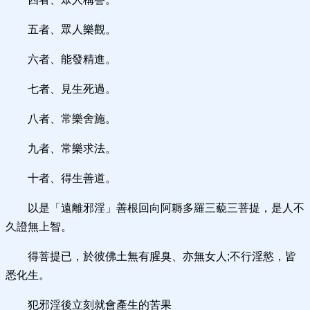
五者、眾人樂觀。
六者、能發精進。
七者、見生死過。
八者、常樂舍施。
九者、常樂求法。
十者、得生善道。
以是「遠離邪淫」善根回向阿耨多羅三藐三菩提，是人不
久證無上智。
得菩提已，於彼佛土無有腥臭、亦無女人;不行淫慾，皆
悉化生。
犯邪淫後立刻就會產生的苦果