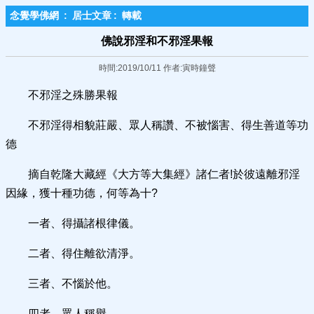
念覺學佛網
:
居士文章
:
轉載
佛說邪淫和不邪淫果報
時間:2019/10/11 作者:寅時鐘聲
不邪淫之殊勝果報
不邪淫得相貌莊嚴、眾人稱讚、不被惱害、得生善道等功
德
摘自乾隆大藏經《大方等大集經》諸仁者!於彼遠離邪淫
因緣，獲十種功德，何等為十?
一者、得攝諸根律儀。
二者、得住離欲清淨。
三者、不惱於他。
四者、眾人稱譽。