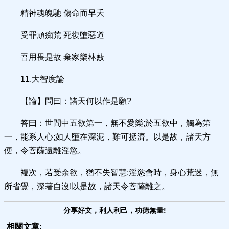
精神魂魄馳 傷命而早夭
受罪頑痴荒 死復墮惡道
吾用畏是故 棄家樂林藪
11.大智度論
【論】問曰：諸天何以作是願?
答曰：世間中五欲第一，無不愛樂;於五欲中，觸為第
一，能系人心;如人墮在深泥，難可拯濟。以是故，諸天方
便，令菩薩遠離淫慾。
複次，若受余欲，猶不失智慧;淫慾會時，身心荒迷，無
所省覺，深著自沒!以是故，諸天令菩薩離之。
分享好文，利人利己，功德無量!
相關文章: