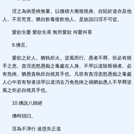
淫之為病受殃無量。以微積大漸致燒身。自陷於道亦及他
人。不至究竟。猶自飲毒復飲他人。是故說曰淫不可從。
愛欲生憂 愛欲生畏 無所愛欲 何憂何畏
9.佛言。
愛欲之於人。猶執炬火。逆風而行。愚者不釋。炬必有燒
手之患。貪淫恚怒愚痴之毒處在人身。不早以道除斯禍者。必
有危殃。猶愚貪執炬自燒其手也。凡世有貪淫恚怒愚痴之毒處
人心中若有智者須早以道消去乃免危殃之禍猶如愚人不早釋逆
風之炬必自燒其手也。
10.佛說八師經
佛時頌曰。
淫為不淨行 迷惑失正道