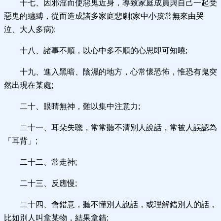
十七、因邪淫而使惡鬼近身，導致家庭成員與自己一起受
惡鬼的纏縛，從而造成諸多家庭悲劇(家中小孩常無來由哭
泣、大人多病);
十八、諸事不順，以心中多不順的心思即可知曉;
十九、進入黑暗、陰濕的地方，心常懷恐怖，惟恐有鬼突
然出現在某處;
二十、眼睛無神，難以集中注意力;
二十一、耳朵失聰，常常聽不清別人說話，常被人誤認為
「耳背」;
二十二、常走神;
二十三、反應慢;
二十四、會錯意，聽不懂別人說話，或理解錯別人的話，
比如別人叫拿某物，結果拿錯;