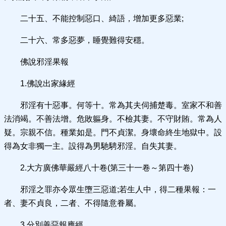
二十五、不能控制惡口、綺語，增加更多惡業;
二十六、常多惡夢，睡覺難得安穩。
佛說邪淫果報
1.佛說出家緣經
邪淫有十惡事。何等十。常為其夫伺捕楚毒。室家不和善
法消竭。不善法增。危敗軀身。不檢其妻。不守財賄。常為人
疑。宗親不信。種業如是。門不貞潔。身壞命終生地獄中。設
得為女非獨一主。設得為男馳騁邪淫。自失其妻。
2.大方廣佛華嚴經八十卷(第三十一卷～第四十卷)
邪淫之罪亦令眾生墮三惡道;若生人中，得二種果報：一
者、妻不貞良，二者、不得隨意眷屬。
3.分別善惡報應經