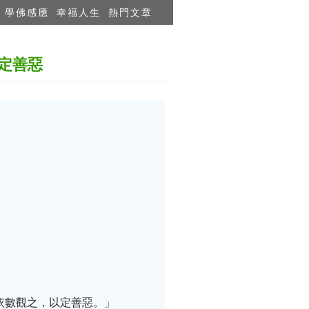
學佛感應
幸福人生
熱門文章
定善惡
依數觀之，以定善惡。」