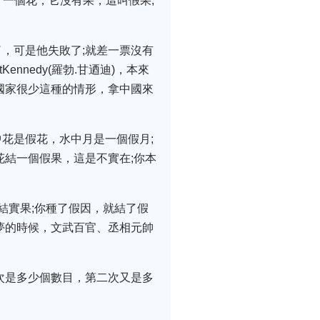
了一個花，它沒有果，這叫假果;
，可是他失敗了;就差一票沒有
nedy(羅勃.甘迺迪)，本來
國家很少這種的情形，拿中國來
花是假花，水中月是一個假月;
花結一個假果，這是不實在;你本
結實果;你種了假因，就結了假
夢的時候，文武百官、丞相元帥
次是多少個數目，第二次又是多