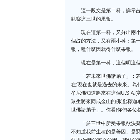
這一段文是第二科，詳示
觀察這三世的果報。
現在這第一科，又分出兩
個占的方法，又有兩小科：第一
報，種什麼因就得什麼果報。
現在是第一科，這個明這
「若未來世佛諸弟子」：
在;現在也就是過去的未來。為
牟尼佛知道將來在這個U.S.
眾生將來同成金山的佛道;釋迦
世佛諸弟子」。你看!你們各位
「於三世中所受果報欲決
不知道我前生種的是善因、是惡