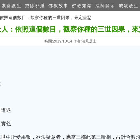
素食護生
戒除邪淫
佛教故事
佛教知識
法師開示
戒殺放生
人：依照這個數目，觀察你種的三世因果，來定善惡
上人：依照這個數目，觀察你種的三世因果，來
時間:2019/10/14 作者:清凡居士
述
難遭遇
真實義
三世中所受果報，欲決疑意者，應當三擲此第三輪相，占計合數;