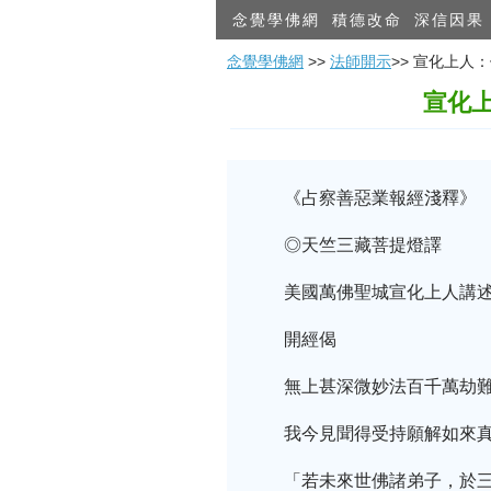
念覺學佛網
積德改命
深信因果
念覺學佛網
>>
法師開示
>> 宣化上
宣化
《占察善惡業報經淺釋》
◎天竺三藏菩提燈譯
美國萬佛聖城宣化上人講
開經偈
無上甚深微妙法百千萬劫
我今見聞得受持願解如來
「若未來世佛諸弟子，於