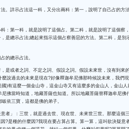
占法。詳示占法這一科，又分出兩科：第一，說明了自己占的方
小科：第一科，就是說明了這個占。第二科，就是說明了這個察
，是總示占法;總起來指示這個占察善惡的方法。第二科，是別
個占的總示占法。
若，是或者之詞、不定之詞、假設之詞。假設未來世，沒有到來
什麼說過去的未來是現在?好像釋迦牟尼佛那時候說未來，我們
A.(美國)有這麼一個金山寺，這金山寺又有這麼多的金山人，金山
牟尼佛當時知道，地藏菩薩也知道。所以地藏菩薩替釋迦牟尼佛
都皈依三寶，這都是佛的弟子。
疑意者」：三世，就是過去世、現在世、未來世三世。那麼這個
因?是種的什麼因?我現在要占算占算。算一算，這叫欲決疑意