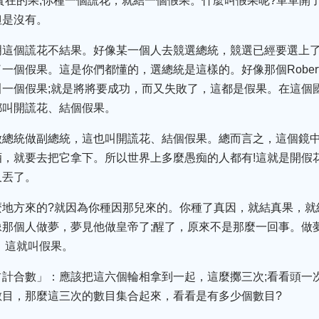
實在的果;你種一個謊花，就結一個假果。什麼叫假果呢?單單開
但是沒有。
明這個謊花不結果。好像某一個人去競選總統，競選已經要選上了
個假果。這是你們都懂的，選總統是這樣的。好像那個RobertKen
一個假果;就是將將要成功，而又失敗了，這都是假果。在這個
都叫開謊花、結個假果。
做總統做副總統，這也叫開謊花、結個假果。總而言之，這個鏡中
，就要去把它拿下。所以世界上多麼愚痴的人都有!這就是開假
又丟了。
地方來的?就因為你種因那兒來的。你種了真因，就結真果，就
那個人做夢，夢見他做皇帝了;醒了，原來不是那麼一回事。做
，這就叫假果。
占計合數」：應該把這六個輪相拿到一起，這麼擲三次;看看頭一
數目，那麼這三次的數目集合起來，看看是有多少個數目?