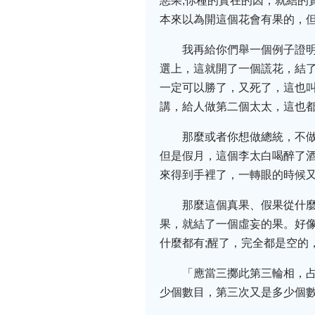
惡果;你種的實在的因，就結的
本來以為開這個花會有果的，
我再給你們舉一個例子證
選上，這就開了一個謊花，結了一
一定可以勝了，又死了，這也叫
講，給人做第二個太太，這也
那麼或者你想做總統，不
但是假月，這個李太白喝醉了酒
來得到手裡了，一轉眼的時候
那麼這個真果、假果從什麼
果，就結了一個虛妄的果。好像
什麼都有;醒了，完全都是空的
「應當三擲此第三輪相，
少個數目，第三次又是多少個