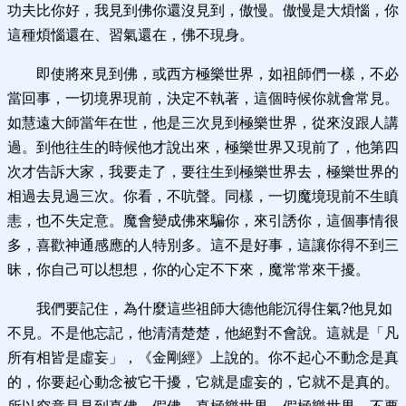
功夫比你好，我見到佛你還沒見到，傲慢。傲慢是大煩惱，你
這種煩惱還在、習氣還在，佛不現身。
即使將來見到佛，或西方極樂世界，如祖師們一樣，不必
當回事，一切境界現前，決定不執著，這個時候你就會常見。
如慧遠大師當年在世，他是三次見到極樂世界，從來沒跟人講
過。到他往生的時候他才說出來，極樂世界又現前了，他第四
次才告訴大家，我要走了，要往生到極樂世界去，極樂世界的
相過去見過三次。你看，不吭聲。同樣，一切魔境現前不生瞋
恚，也不失定意。魔會變成佛來騙你，來引誘你，這個事情很
多，喜歡神通感應的人特別多。這不是好事，這讓你得不到三
昧，你自己可以想想，你的心定不下來，魔常常來干擾。
我們要記住，為什麼這些祖師大德他能沉得住氣?他見如
不見。不是他忘記，他清清楚楚，他絕對不會說。這就是「凡
所有相皆是虛妄」，《金剛經》上說的。你不起心不動念是真
的，你要起心動念被它干擾，它就是虛妄的，它就不是真的。