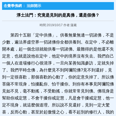
念覺學佛網
:
法師開示
淨土法門：究竟是見到的是真佛，還是假佛？
時間:2019/10/17 作者:蓮藏
第四十五願「定中供佛」。供養無量無邊一切諸佛，不是
少數，遍法界虛空界一切諸佛你全都供養到。在定中，不必離
開本處，起一個念頭就能供養一切諸佛。最難得的是他還不失
定意，也就是說他在定中，他定中的境界沒有失去。我們自己
一個人在道場修行心很清淨，一旦向某善知識參訪，定就失掉
了。我們平時念佛，為什麼見不到阿彌陀佛?見不到還好，見
到一定很喜歡，那個喜歡的心動了，你的定意失掉了。所以佛
菩薩不常現身，怕擾亂你、怕干擾你。到你有本事見阿彌陀佛
見如不見，毫不動搖，不受動搖，你就常常見到佛。佛現身是
幫助你戒定慧，不會干擾你戒定慧，凡是會干擾戒定慧，他一
定不現身，就這麼個道理。所以說不見還好，見到一定大驚
喜，反而心動，甚至於起傲慢之心，看不起別的修行人，我的