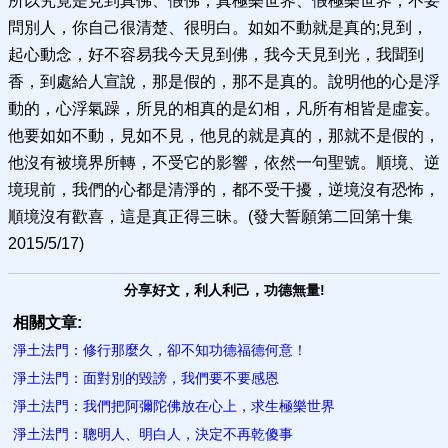
所以究竟是見到真佛、假佛，真極樂世界、假極樂世界，不要
問別人，你自己很清楚、很明白。如如不動就是真的;見到，
起心動念，好不容易我今天見到佛，我今天見到光，我聞到
香，到處給人宣說，那是假的，那不是真的。說明他的心是浮
動的，心浮氣躁，所見的相真的是幻相，凡所有相皆是虛妄。
他要如如不動，見如不見，他見的就是真的，那就不是假的，
他沒有被境界所轉，不受它的影響，依然一句聖號。順境、逆
境現前，我們的心都是清淨的，都不受干擾，逆境沒有恐怖，
順境沒有歡喜，這是真正得三昧。(發大誓願第二回第十集
2015/5/17)
分享好文，利人利己，功德無量!
相關文章:
淨土法門：修行那麼久，卻不知功德​福德何意！
淨土法門：面對別的毀謗，我們要不要感恩
淨土法門：我們把阿彌陀佛放在心上，求生極樂世界
淨土法門：聰­明人、明白人，決定不再乾傻事